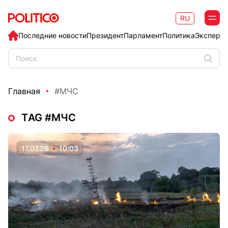
RU
Последние новости
Президент
Парламент
Политика
Эксперт
Главная
#МЧС
ТAG #МЧС
17.07.26
10:03