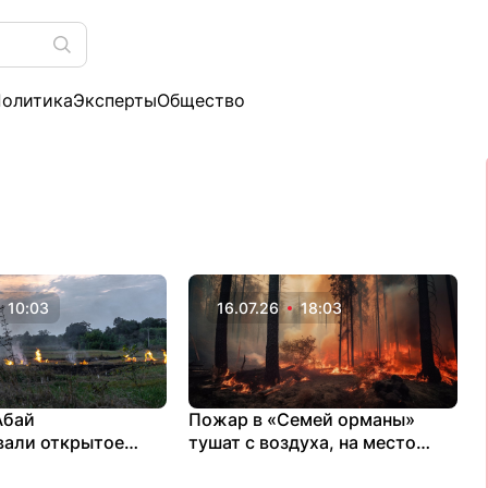
олитика
Эксперты
Общество
10:03
16.07.26
18:03
Абай
Пожар в «Семей орманы»
вали открытое
тушат с воздуха, на место
сного пожара
выехали два министра