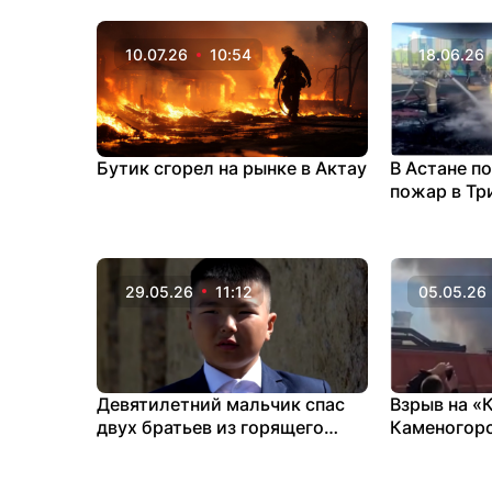
10.07.26
10:54
18.06.26
Бутик сгорел на рынке в Актау
В Астане п
пожар в Тр
29.05.26
11:12
05.05.26
Девятилетний мальчик спас
Взрыв на «К
двух братьев из горящего
Каменогор
дома в ЗКО