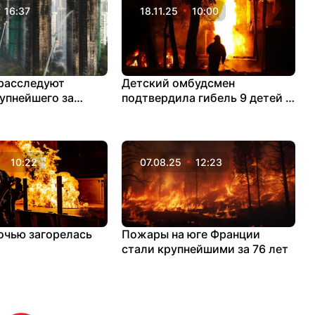
16:37
18.11.25
10:00
 расследуют
Детский омбудсмен
упнейшего за
подтвердила гибель 9 детей в
я пожара
результате пожара утром 18
ноября
10:22
07.08.25
12:23
очью загорелась
Пожары на юге Франции
стали крупнейшими за 76 лет