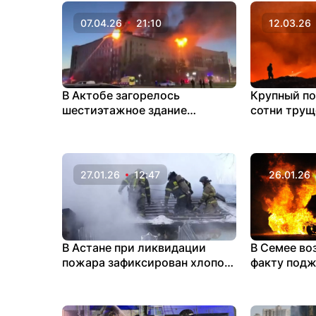
07.04.26
21:10
12.03.26
В Актобе загорелось
Крупный п
шестиэтажное здание
сотни трущ
областного акимата
27.01.26
12:47
26.01.26
В Астане при ликвидации
В Семее во
пожара зафиксирован хлопок
факту под
газовоздушной смеси
автомобил