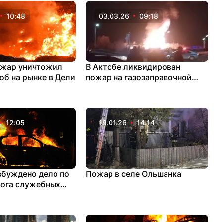
10:48
03.03.26
09:18
ожар уничтожил
В Актобе ликвидирован
об на рынке в Дели
пожар на газозаправочной
станции
12:05
19.01.26
14:14
збуждено дело по
Пожар в селе Ольшанка
жога служебных
ей