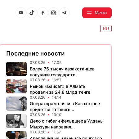
Меню
RU
Последние новости
07.08.26
17:05
Более 75 тысяч казахстанцев
получили государств...
07.08.26
16:57
Рынок «Байсат» в Алматы
продали за 24,8 млрд тенге
07.08.26
14:14
Операторам связи в Казахстане
придется готовить...
07.08.26
13:10
Дело о гибели фельдшера Улданы
Мырзуан направил...
07.08.26
11:57
Апелляция не изменила приговор