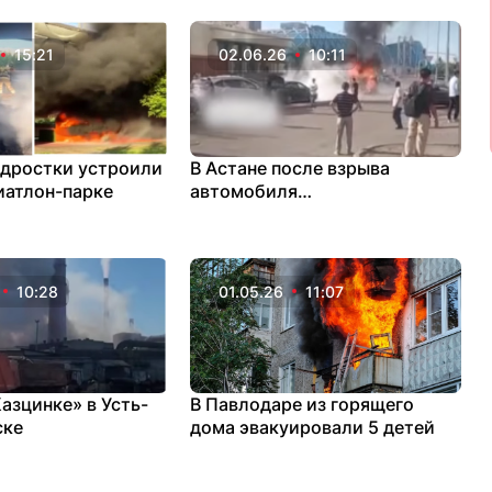
15:21
02.06.26
10:11
одростки устроили
В Астане после взрыва
иатлон-парке
автомобиля
госпитализировали пятерых
человек
10:28
01.05.26
11:07
азцинке» в Усть-
В Павлодаре из горящего
ске
дома эвакуировали 5 детей