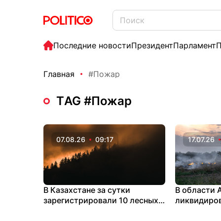
Последние новости
Президент
Парламент
П
Главная
#Пожар
ТAG #Пожар
07.08.26
09:17
17.07.26
В Казахстане за сутки
В области 
зарегистрировали 10 лесных
ликвидиро
пожаров
горение ле