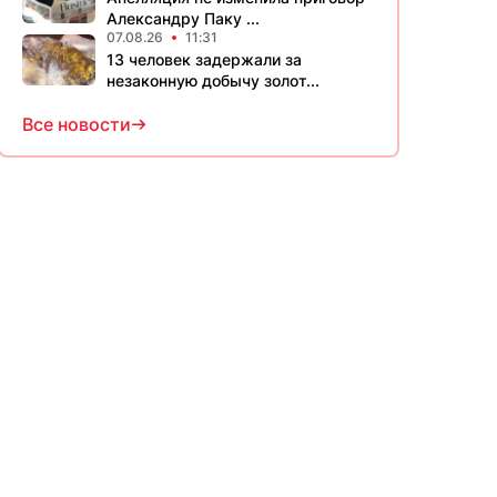
Александру Паку ...
07.08.26
11:31
13 человек задержали за
незаконную добычу золот...
Все новости