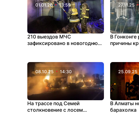
01.01.26
13:59
27.11.25
210 выездов МЧС
В Гонконге
зафиксировано в новогоднюю
причины кр
ночь
десятилети
08.10.25
14:30
25.09.25
На трассе под Семей
В Алматы н
столкновение с лосем
барахолка
привело к пожару