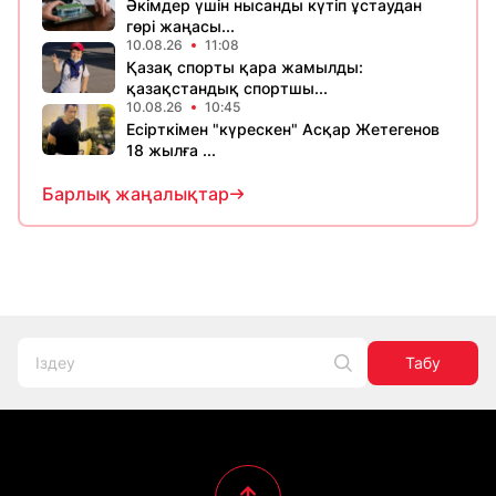
Әкімдер үшін нысанды күтіп ұстаудан
гөрі жаңасы...
10.08.26
11:08
Қазақ спорты қара жамылды:
қазақстандық спортшы...
10.08.26
10:45
Есірткімен "күрескен" Асқар Жетегенов
18 жылға ...
Барлық жаңалықтар
Табу