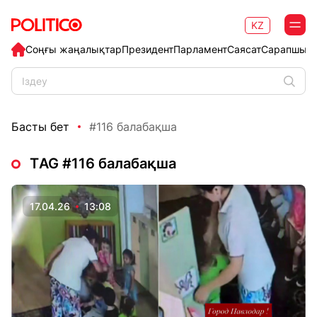
KZ
Соңғы жаңалықтар
Президент
Парламент
Саясат
Сарапшыл
Басты бет
#116 балабақша
ТAG #116 балабақша
17.04.26
13:08