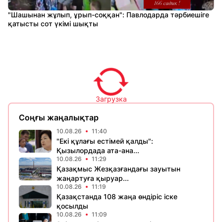
"Шашынан жұлып, ұрып-соққан": Павлодарда тәрбиешіге
қатысты сот үкімі шықты
Загрузка
Соңғы жаңалықтар
10.08.26
11:40
"Екі құлағы естімей қалды":
Қызылордада ата-ана...
10.08.26
11:29
Қазақмыс Жезқазғандағы зауытын
жаңартуға қыруар...
10.08.26
11:19
Қазақстанда 108 жаңа өндіріс іске
қосылды
10.08.26
11:09