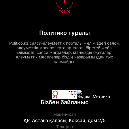
Үстіге
Политико туралы
Politico.kz саяси-әлеуметтік порталы – еліміздегі саяси,
әлеуметтік мәселелерге арналған бірегей жоба.
Еліміздегі саяси жағдайлар, маңызды оқиғалар,
әлеуметтік мәселелер біздің назарымыздан тыс
қалмайды.
Бізбен байланыс
Мекен-жай
ҚР, Астана қаласы, Көксай, дом 2/5
Телефон