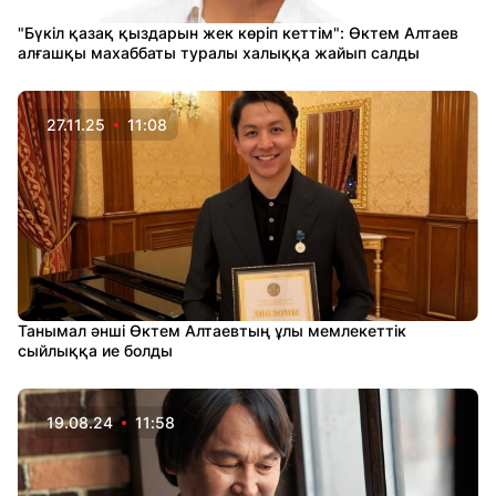
"Бүкіл қазақ қыздарын жек көріп кеттім": Өктем Алтаев
алғашқы махаббаты туралы халыққа жайып салды
27.11.25
11:08
Танымал әнші Өктем Алтаевтың ұлы мемлекеттік
сыйлыққа ие болды
19.08.24
11:58