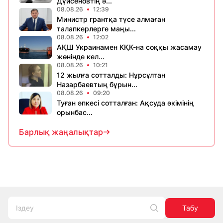
Дүйсеновтің ә...
08.08.26
12:39
Министр грантқа түсе алмаған
талапкерлерге маңы...
08.08.26
12:02
АҚШ Украинамен КҚК-на соққы жасамау
жөнінде кел...
08.08.26
10:21
12 жылға сотталды: Нұрсұлтан
Назарбаевтың бұрын...
08.08.26
09:20
Туған әпкесі сотталған: Ақсуда әкімінің
орынбас...
Барлық жаңалықтар
Табу