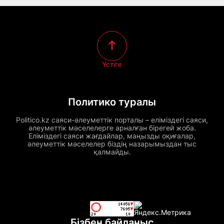
Үстіге
Политико туралы
Politico.kz саяси-әлеуметтік порталы – еліміздегі саяси,
әлеуметтік мәселелерге арналған бірегей жоба.
Еліміздегі саяси жағдайлар, маңызды оқиғалар,
әлеуметтік мәселелер біздің назарымыздан тыс
қалмайды.
Бізбен байланыс