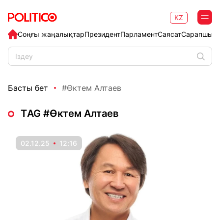
KZ
Соңғы жаңалықтар
Президент
Парламент
Саясат
Сарапшыл
Басты бет
#Өктем Алтаев
ТAG #Өктем Алтаев
02.12.25
12:16