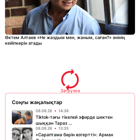
Өктем Алтаев «Не жаздым мен, жаным, саған?» әнінің
кейіпкерін атады
Загрузка
Соңғы жаңалықтар
08.08.26
14:38
Tiktok-тағы тікелей эфирде шектен
шыққан Тараз ...
08.08.26
13:35
«Сараптама бәрін өзгертті»: Арман