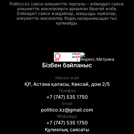
Politico.kz саяси-әлеуметтік порталы – еліміздегі саяси,
әлеуметтік мәселелерге арналған бірегей жоба.
Еліміздегі саяси жағдайлар, маңызды оқиғалар,
әлеуметтік мәселелер біздің назарымыздан тыс
қалмайды.
Бізбен байланыс
Мекен-жай
ҚР, Астана қаласы, Көксай, дом 2/5
Телефон
+7 (747) 535 1750
Email
politico.kz@gmail.com
WhatsApp
+7 (747) 535 1750
Құпиялық саясаты