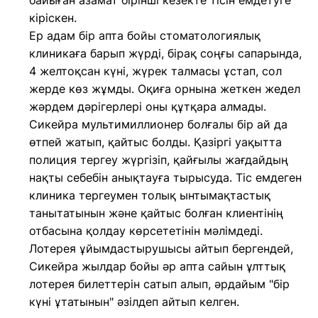
байыған азамат бірінші кезекте тісін емдетуге
кіріскен.
Ер адам бір апта бойы стоматологиялық
клиникаға барып жүрді, бірақ соңғы сапарында,
4 желтоқсан күні, жүрек талмасы ұстап, сол
жерде көз жұмды. Оқиға орнына жеткен жедел
жәрдем дәрігерлері оны құтқара алмады.
Сикейра мультимиллионер болғалы бір ай да
өтпей жатып, қайтыс болды. Қазіргі уақытта
полиция тергеу жүргізіп, қайғылы жағдайдың
нақты себебін анықтауға тырысуда. Тіс емдеген
клиника тергеумен толық ынтымақтастық
танытатынын және қайтыс болған клиентінің
отбасына қолдау көрсететінін мәлімдеді.
Лотерея ұйымдастырушысы айтып бергендей,
Сикейра жылдар бойы әр апта сайын ұлттық
лотерея билеттерін сатып алып, әрдайым "бір
күні ұтатынын" әзілдеп айтып келген.