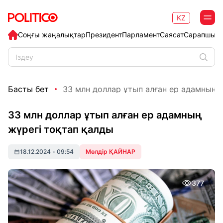
KZ
Соңғы жаңалықтар
Президент
Парламент
Саясат
Сарапшыл
Басты бет
33 млн доллар ұтып алған ер адамның жү
33 млн доллар ұтып алған ер адамның
жүрегі тоқтап қалды
18.12.2024
•
09:54
Мөлдір ҚАЙНАР
377