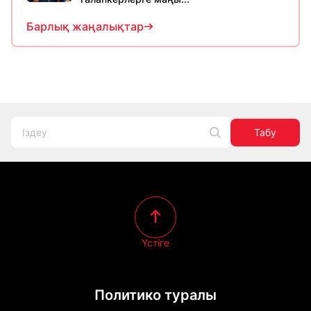
Барлық жаңалықтар
Табу
Үстіге
Политико туралы