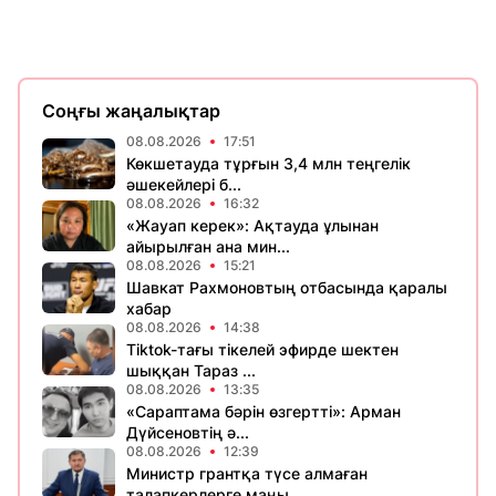
Соңғы жаңалықтар
08.08.2026
17:51
Көкшетауда тұрғын 3,4 млн теңгелік
әшекейлері б...
08.08.2026
16:32
«Жауап керек»: Ақтауда ұлынан
айырылған ана мин...
08.08.2026
15:21
Шавкат Рахмоновтың отбасында қаралы
хабар
08.08.2026
14:38
Tiktok-тағы тікелей эфирде шектен
шыққан Тараз ...
08.08.2026
13:35
«Сараптама бәрін өзгертті»: Арман
Дүйсеновтің ә...
08.08.2026
12:39
Министр грантқа түсе алмаған
талапкерлерге маңы...