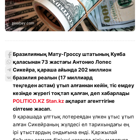
pixabay.com
Бразилияның Мату-Гроссу штатының Куяба
қаласынан 73 жастағы Антонио Лопес
Сикейра, қараша айында 202 миллион
бразилия реалын (17 миллиард
теңгеден астам) ұтып алғаннан кейін, тіс емдеу
кезінде жүрегі тоқтап қалған, деп хабарлады
POLITICO.KZ
Stan.kz
ақпарат агенттігіне
сілтеме жасап.
9 қарашада ұлттық лотереядан үлкен ұтыс ұтып
алған Сикейраның жүлдесі ел тарихындағы ең
ірі ұтыстардың ондығына енді. Қаржылай