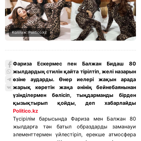
Коллаж: Politico.kz
Фариза Ескермес пен Балжан Бидаш 80
жылдардың стилін қайта тірілтіп, желі назарын
өзіне аударды. Өнер иелері жақын арада
жарық көретін жаңа әнінің бейнебаянынан
үзінділермен бөлісіп, тыңдарманды бірден
қызықтырып қойды, деп хабарлайды
Politico.kz
Түсірілім барысында Фариза мен Балжан 80
жылдарға тән батыл образдарды заманауи
элементтермен үйлестіріп, ерекше атмосфера