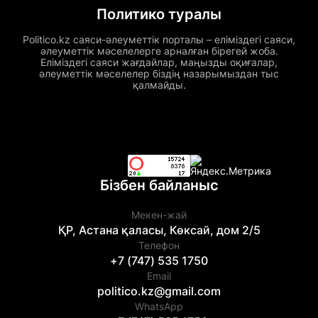
Политико туралы
Politico.kz саяси-әлеуметтік порталы – еліміздегі саяси,
әлеуметтік мәселелерге арналған бірегей жоба.
Еліміздегі саяси жағдайлар, маңызды оқиғалар,
әлеуметтік мәселелер біздің назарымыздан тыс
қалмайды.
Бізбен байланыс
Мекен-жай
ҚР, Астана қаласы, Көксай, дом 2/5
Телефон
+7 (747) 535 1750
Email
politico.kz@gmail.com
WhatsApp