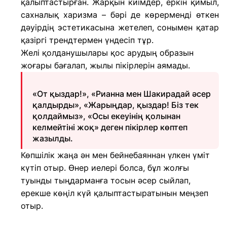
қалыптастырған. Жарқын киімдер, еркін қимыл,
сахналық харизма – бәрі де көрерменді өткен
дәуірдің эстетикасына жетелеп, сонымен қатар
қазіргі трендтермен үндесіп тұр.
Желі қолданушылары қос арудың образын
жоғары бағалап, жылы пікірлерін аямады.
«От қыздар!», «Рианна мен Шакирадай әсер
қалдырды», «Жарыңдар, қыздар! Біз тек
қолдаймыз», «Осы екеуінің қолынан
келмейтіні жоқ» деген пікірлер көптеп
жазылды.
Көпшілік жаңа ән мен бейнебаяннан үлкен үміт
күтіп отыр. Өнер иелері болса, бұл жолғы
туынды тыңдарманға тосын әсер сыйлап,
ерекше көңіл күй қалыптастыратынын меңзеп
отыр.