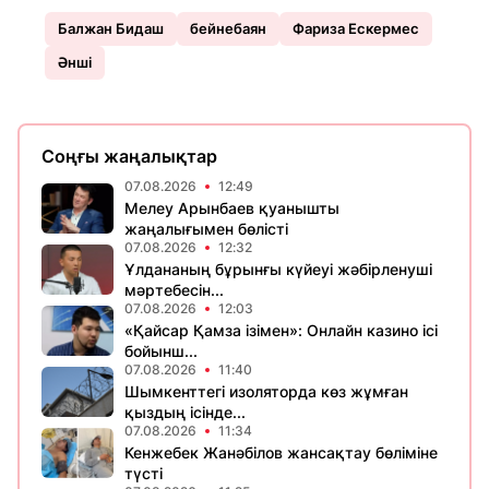
Балжан Бидаш
бейнебаян
Фариза Ескермес
Әнші
Соңғы жаңалықтар
07.08.2026
12:49
Мелеу Арынбаев қуанышты
жаңалығымен бөлісті
07.08.2026
12:32
Ұлдананың бұрынғы күйеуі жәбірленуші
мәртебесін...
07.08.2026
12:03
«Қайсар Қамза ізімен»: Онлайн казино ісі
бойынш...
07.08.2026
11:40
Шымкенттегі изоляторда көз жұмған
қыздың ісінде...
07.08.2026
11:34
Кенжебек Жанәбілов жансақтау бөліміне
түсті