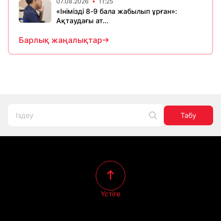
07.08.2026
11:25
«Інімізді 8-9 бала жабылып ұрған»:
Ақтаудағы ат...
Барлық жаңалықтар
Табу
Үстіге