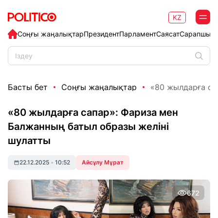
KZ
Соңғы жаңалықтар
Президент
Парламент
Саясат
Сарапшыл
Басты бет
Соңғы жаңалықтар
«80 жылдарға са
«80 жылдарға сапар»: Фариза мен
Балжанның батыл образы желіні
шулатты
22.12.2025
•
10:52
Айсұлу Мұрат
672