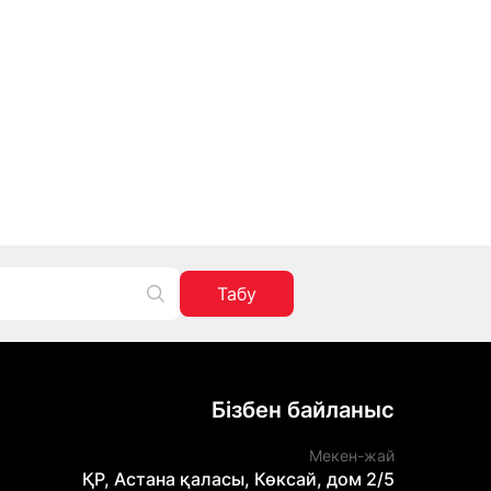
Табу
Бізбен байланыс
Мекен-жай
ҚР, Астана қаласы, Көксай, дом 2/5