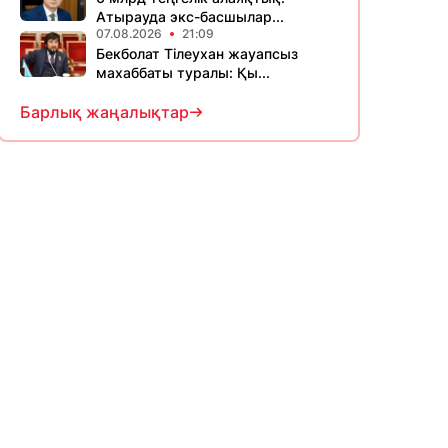
Атырауда экс-басшылар...
07.08.2026
21:09
Бекболат Тілеухан жауапсыз
махаббаты туралы: Қы...
Барлық жаңалықтар