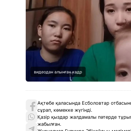
видеодан алынған кадр
Ақтөбе қаласында Есболовтар отбасыны
сұрап, көмекке жүгінді.
Қазір қыздар жалдамалы пәтерде тұры
жабылған.