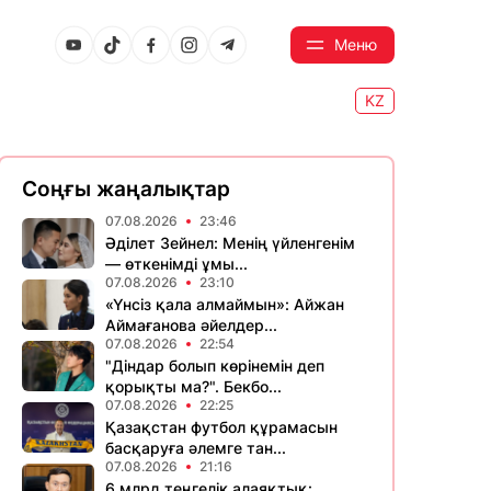
Меню
KZ
Соңғы жаңалықтар
07.08.2026
23:46
Әділет Зейнел: Менің үйленгенім
— өткенімді ұмы...
07.08.2026
23:10
«Үнсіз қала алмаймын»: Айжан
Аймағанова әйелдер...
07.08.2026
22:54
"Діндар болып көрінемін деп
қорықты ма?". Бекбо...
07.08.2026
22:25
Қазақстан футбол құрамасын
басқаруға әлемге тан...
07.08.2026
21:16
6 млрд теңгелік алаяқтық: