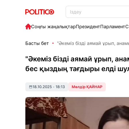
Соңғы жаңалықтар
Президент
Парламент
С
Басты бет
"Әкеміз бізді аямай ұрып, анам
"Әкеміз бізді аямай ұрып, ан
бес қыздың тағдыры елді шу
18.10.2025
•
18:13
Мөлдір ҚАЙНАР