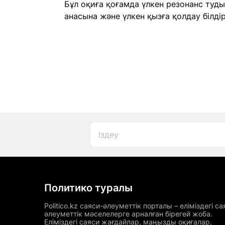
Бұл оқиға қоғамда үлкен резонанс туд
анасына және үлкен қызға қолдау білдір
Политико туралы
Politico.kz саяси-әлеуметтік порталы – еліміздегі са
әлеуметтік мәселелерге арналған бірегей жоба.
Еліміздегі саяси жағдайлар, маңызды оқиғалар,