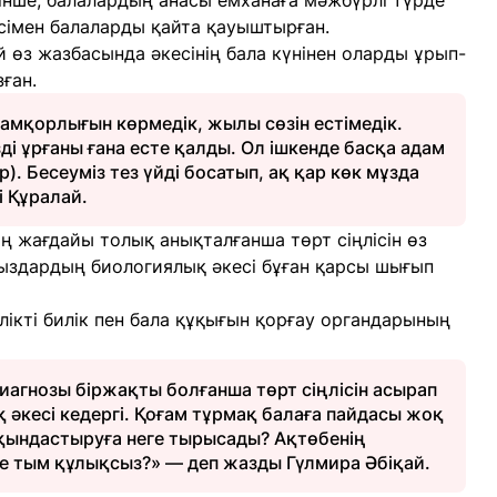
інше, балалардың анасы емханаға мәжбүрлі түрде
есімен балаларды қайта қауыштырған.
 өз жазбасында әкесінің бала күнінен оларды ұрып-
зған.
амқорлығын көрмедік, жылы сөзін естімедік.
ді ұрғаны ғана есте қалды. Ол ішкенде басқа адам
р). Бесеуміз тез үйді босатып, ақ қар көк мұзда
і Құралай.
ң жағдайы толық анықталғанша төрт сіңлісін өз
ыздардың биологиялық әкесі бұған қарсы шығып
ікті билік пен бала құқығын қорғау органдарының
иагнозы біржақты болғанша төрт сіңлісін асырап
әкесі кедергі. Қоғам тұрмақ балаға пайдасы жоқ
қындастыруға неге тырысады? Ақтөбенің
ге тым құлықсыз?» — деп жазды Гүлмира Әбіқай.