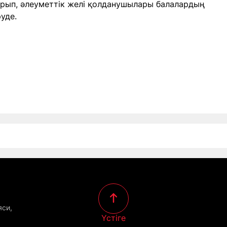
ырып, әлеуметтік желі қолданушылары балалардың
уде.
яси,
Үстіге