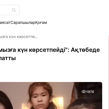
аясат
Сарапшылар
Қоғам
ызға күн көрсетпе...
амызға күн көрсетпейді": Ақтөбеде
латты
1974