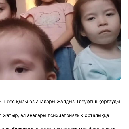
ң бес қызы өз аналары Жұлдыз Тлеуфтіні қорғауды
п жатыр, ал аналары психиатриялық орталыққа