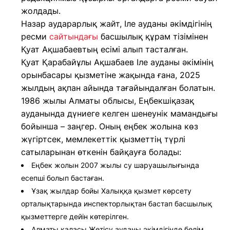
жолдады.
Назар аударарлық жайт, Іле ауданы әкімдігінің
ресми
сайтындағы
басшылық құрам тізімінен
Қуат Ақшабаевтың есімі алып тасталған.
Қуат Қарабайұлы Ақшабаев Іле ауданы әкімінің
орынбасары қызметіне жақында ғана, 2025
жылдың ақпан айында тағайындалған болатын.
1986 жылы Алматы облысы, Еңбекшіқазақ
ауданында дүниеге келген шенеунік мамандығы
бойынша – заңгер. Оның еңбек жолына көз
жүгіртсек, мемлекеттік қызметтің түрлі
сатыларынан өткенін байқауға болады:
Еңбек жолын 2007 жылы су шаруашылығында
есепші болып бастаған.
Ұзақ жылдар бойы Халыққа қызмет көрсету
орталықтарында инспекторлықтан бастап басшылық
қызметтерге дейін көтерілген.
Алматы қаласы Жетісу ауданы әкімдігінде бөлім