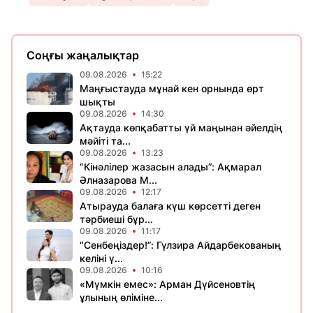
Соңғы жаңалықтар
09.08.2026
15:22
Маңғыстауда мұнай кен орнында өрт
шықты
09.08.2026
14:30
Ақтауда көпқабатты үй маңынан әйелдің
мәйіті та...
09.08.2026
13:23
“Кінәлілер жазасын алады”: Ақмарал
Әлназарова М...
09.08.2026
12:17
Атырауда балаға күш көрсетті деген
тәрбиеші бұр...
09.08.2026
11:17
“Сенбеңіздер!”: Гүлзира Айдарбекованың
келіні ү...
09.08.2026
10:16
«Мүмкін емес»: Арман Дүйсеновтің
ұлының өліміне...