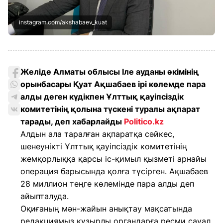
instagram.com/akshabaev_kuat
Желіде Алматы облысы Іле ауданы әкімінің
орынбасары Қуат Ақшабаев ірі көлемде пара
алды деген күдікпен Ұлттық қауіпсіздік
комитетінің қолына түскені туралы ақпарат
тарады, деп хабарлайды
Politico.kz
Алдын ала таралған ақпаратқа сәйкес,
шенеунікті Ұлттық қауіпсіздік комитетінің
жемқорлыққа қарсы іс-қимыл қызметі арнайы
операция барысында қолға түсірген. Ақшабаев
28 миллион теңге көлемінде пара алды деп
айыпталуда.
Оқиғаның мән-жайын анықтау мақсатында
редакциямыз құзырлы органдарға ресми сауал