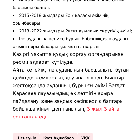
басшысы болған.
2015-2018 жылдары Есік қаласы әкімінің
орынбасары;
2018-2022 жылдары Рахат ауылдық округінің әкімі;
Іле ауданына келмес бұрын, Еңбекшіқазақ ауданы
әкімінің орынбасары қызметін атқарған.
Қазіргі уақытта құқық қорғау органдарынан
ресми ақпарат күтілуде.
Айта кетейік, Іле ауданының басшылығы бұған
дейін де жемқорлық дауына іліккен. Былтыр
желтоқсанда ауданның бұрынғы әкімі Бағдат
Қарасаев лауазымдық өкілеттігін асыра
пайдалану және заңсыз кәсіпкерлік баптары
бойынша кінәлі деп танылып,
3 жыл 3 айға
сотталған еді
.
Шенеунік
Қуат Ақшабаев
ҰҚК