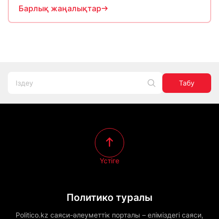
Барлық жаңалықтар
Табу
Үстіге
Политико туралы
Politico.kz саяси-әлеуметтік порталы – еліміздегі саяси,