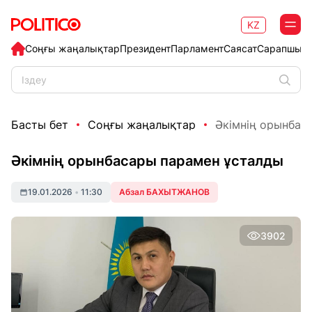
KZ
Соңғы жаңалықтар
Президент
Парламент
Саясат
Сарапшыл
Басты бет
Соңғы жаңалықтар
Әкімнің орынбас
Әкімнің орынбасары парамен ұсталды
19.01.2026
•
11:30
Абзал БАХЫТЖАНОВ
3902