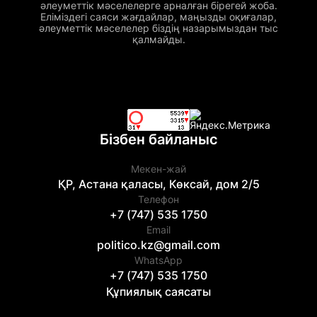
әлеуметтік мәселелерге арналған бірегей жоба.
Еліміздегі саяси жағдайлар, маңызды оқиғалар,
әлеуметтік мәселелер біздің назарымыздан тыс
қалмайды.
Бізбен байланыс
Мекен-жай
ҚР, Астана қаласы, Көксай, дом 2/5
Телефон
+7 (747) 535 1750
Email
politico.kz@gmail.com
WhatsApp
+7 (747) 535 1750
Құпиялық саясаты