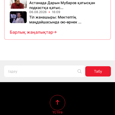
Астанада Дарын Мубаров қатысқан
подкастқа қатыс...
06.08.2026
16:09
Тіл жанашыры: Мектептің
маңдайшасында ою-өрнек ...
Барлық жаңалықтар
Табу
Үстіге