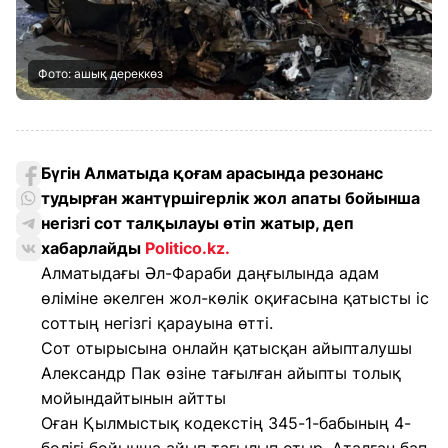
Фото: ашық дереккөз
Бүгін Алматыда қоғам арасында резонанс
тудырған жантүршігерлік жол апаты бойынша
негізгі сот талқылауы өтіп жатыр, деп
хабарлайды
Politico.kz.
Алматыдағы Әл-Фараби даңғылында адам
өліміне әкелген жол-көлік оқиғасына қатысты іс
соттың негізгі қарауына өтті.
Сот отырысына онлайн қатысқан айыпталушы
Александр Пак өзіне тағылған айыпты толық
мойындайтынын айтты
Оған Қылмыстық кодекстің 345-1-бабының 4-