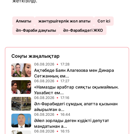
жеткізілді.
Алматы
жантүршігерлік жол апаты
Сот ісі
Әл-Фараби даңғылы
Әл-Фарабидегі ЖКО
Соңғы жаңалықтар
06.08.2026
17:28
Ақтөбеде Баян Алагөзова мен Динара
Сәтжанның ем...
06.08.2026
17:27
«Намазды арабтар сияқты оқымаймын.
Уахабист ем...
06.08.2026
17:16
Әл-Фарабидегі сұмдық апатта қызынан
айырылған ә...
06.08.2026
16:44
Әйел зорлады деген күдікті депутат
мандатынан а...
06.08.2026
16:15