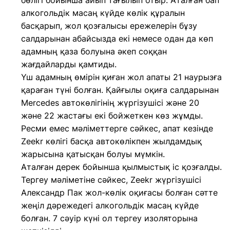
бөлігі бойынша айып тағылып отыр. Аталған бап
алкогольдік масаң күйде көлік құралын
басқарып, жол қозғалысы ережелерін бұзу
салдарынан абайсызда екі немесе одан да көп
адамның қаза болуына әкеп соққан
жағдайларды қамтиды.
Үш адамның өмірін қиған жол апаты 21 наурызға
қараған түні болған. Қайғылы оқиға салдарынан
Mercedes автокөлігінің жүргізушісі және 20
және 22 жастағы екі бойжеткен көз жұмды.
Ресми емес мәліметтерге сәйкес, апат кезінде
Zeekr көлігі басқа автокөлікпен жылдамдық
жарысына қатысқан болуы мүмкін.
Аталған дерек бойынша қылмыстық іс қозғалды.
Тергеу мәліметіне сәйкес, Zeekr жүргізушісі
Александр Пак жол-көлік оқиғасы болған сәтте
жеңіл дәрежедегі алкогольдік масаң күйде
болған. 7 сәуір күні ол тергеу изоляторына