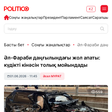
KZ
Соңғы жаңалықтар
Президент
Парламент
Саясат
Сарапшыл
Басты бет
Соңғы жаңалықтар
Әл-Фараби даңғыл
Әл-Фараби даңғылындағы жол апаты:
күдікті кінәсін толық мойындады
01.06.2026
•
11:45
Әсел МҰРАТ
559