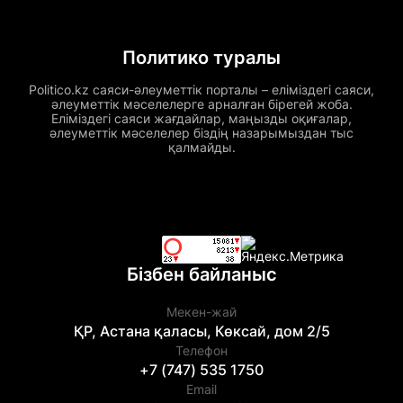
Политико туралы
Politico.kz саяси-әлеуметтік порталы – еліміздегі саяси,
әлеуметтік мәселелерге арналған бірегей жоба.
Еліміздегі саяси жағдайлар, маңызды оқиғалар,
әлеуметтік мәселелер біздің назарымыздан тыс
қалмайды.
Бізбен байланыс
Мекен-жай
ҚР, Астана қаласы, Көксай, дом 2/5
Телефон
+7 (747) 535 1750
Email