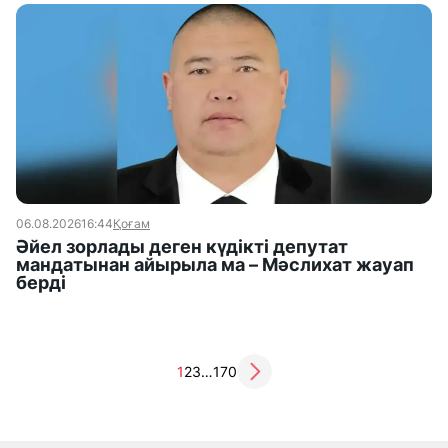
06.08.2026
16:44
Қоғам
Әйел зорлады деген күдікті депутат
мандатынан айырыла ма – Мәслихат жауап
берді
1
2
3
…
170