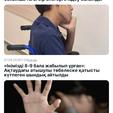
07.08.2026
11:25
Қоғам
«Інімізді 8-9 бала жабылып ұрған»:
Ақтаудағы атышулы төбелеске қатысты
күтпеген шындық айтылды