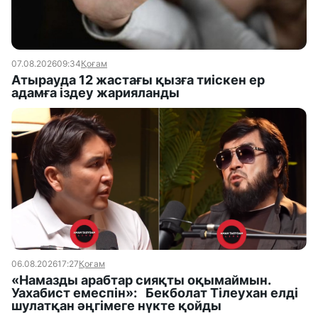
07.08.2026
09:34
Қоғам
Атырауда 12 жастағы қызға тиіскен ер
адамға іздеу жарияланды
06.08.2026
17:27
Қоғам
«Намазды арабтар сияқты оқымаймын.
Уахабист емеспін»: Бекболат Тілеухан елді
шулатқан әңгімеге нүкте қойды