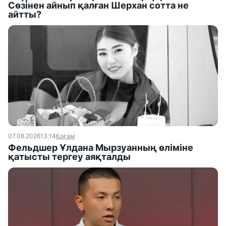
Сөзінен айнып қалған Шерхан сотта не
айтты?
07.08.2026
13:14
Қоғам
Фельдшер Ұлдана Мырзуанның өліміне
қатысты тергеу аяқталды