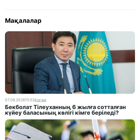
Мақалалар
07.08.2026
15:53
Қоғам
Бекболат Тілеуханның 6 жылға сотталған
күйеу баласының көлігі кімге беріледі?