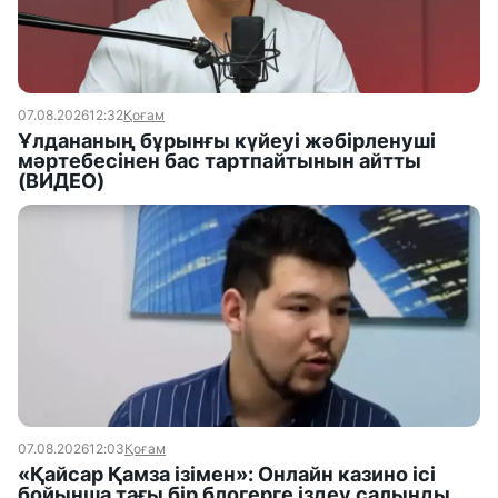
07.08.2026
12:32
Қоғам
Ұлдананың бұрынғы күйеуі жәбірленуші
мәртебесінен бас тартпайтынын айтты
(ВИДЕО)
07.08.2026
12:03
Қоғам
«Қайсар Қамза ізімен»: Онлайн казино ісі
бойынша тағы бір блогерге іздеу салынды