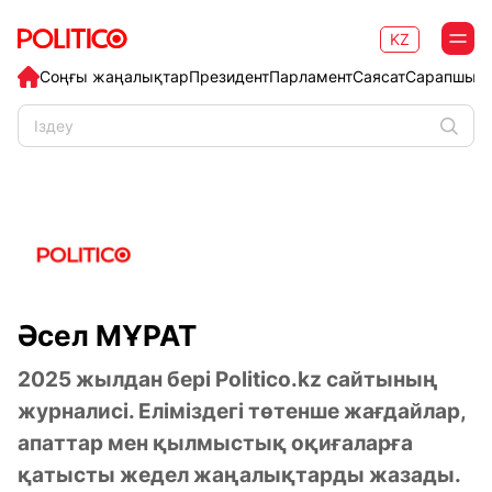
KZ
Соңғы жаңалықтар
Президент
Парламент
Саясат
Сарапшыл
Әсел МҰРАТ
2025 жылдан бері
Politico.kz
сайтының
журналисі. Еліміздегі төтенше жағдайлар,
апаттар мен қылмыстық оқиғаларға
қатысты жедел жаңалықтарды жазады.