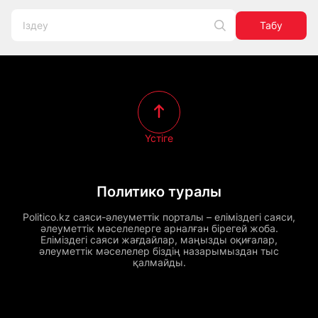
Табу
Үстіге
Политико туралы
Politico.kz саяси-әлеуметтік порталы – еліміздегі саяси,
әлеуметтік мәселелерге арналған бірегей жоба.
Еліміздегі саяси жағдайлар, маңызды оқиғалар,
әлеуметтік мәселелер біздің назарымыздан тыс
қалмайды.