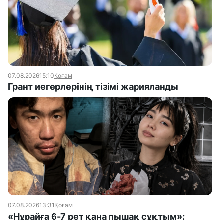
07.08.2026
15:10
Қоғам
Грант иегерлерінің тізімі жарияланды
07.08.2026
13:31
Қоғам
«Нұрайға 6-7 рет қана пышақ сұқтым»: