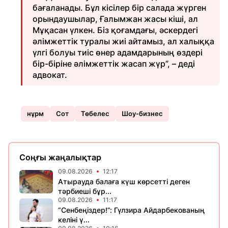
бағаланады. Бұл кісілер бір салада жүрген
орындаушылар, Ғалымжан жасы кіші, ал
Мұқасан үлкен. Біз қоғамдағы, әскердегі
әлімжеттік туралы жиі айтамыз, ал халыққа
үлгі болуы тиіс өнер адамдарының өздері
бір-біріне әлімжеттік жасап жүр”, – деді
адвокат.
нұрм
Сот
Төбелес
Шоу-бизнес
Соңғы жаңалықтар
09.08.2026
12:17
Атырауда балаға күш көрсетті деген
тәрбиеші бұр...
09.08.2026
11:17
“Сенбеңіздер!”: Гүлзира Айдарбекованың
келіні ү...