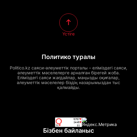
Үстіге
Политико туралы
Politico.kz саяси-әлеуметтік порталы – еліміздегі саяси,
әлеуметтік мәселелерге арналған бірегей жоба.
Еліміздегі саяси жағдайлар, маңызды оқиғалар,
әлеуметтік мәселелер біздің назарымыздан тыс
қалмайды.
Бізбен байланыс