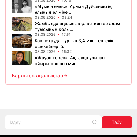
09.08.2026
10:16
«Мүмкін емес»: Арман Дүйсеновтің
ұлының өліміне...
09.08.2026
09:24
Жамбылда аңшылыққа кеткен ер адам
туысының қолы...
08.08.2026
17:51
Көкшетауда тұрғын 3,4 млн теңгелік
әшекейлері б...
08.08.2026
16:32
«Жауап керек»: Ақтауда ұлынан
айырылған ана мин...
Барлық жаңалықтар
Табу