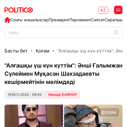
KZ
Соңғы жаңалықтар
Президент
Парламент
Саясат
Сарапшыл
Басты бет
Қоғам
"Алғашқы үш күн күттім": Әнші
"Алғашқы үш күн күттім": Әнші Ғалымжан
Сүлеймен Мұқасан Шахзадаевты
кешірмейтінін мәлімдеді
29.11.2025
•
09:53
Мөлдір ҚАЙНАР
2684