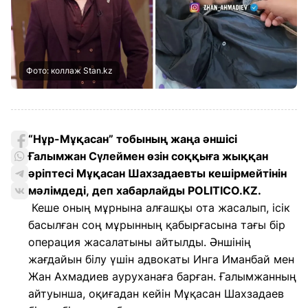
Фото: коллаж Stan.kz
“Нұр-Мұқасан” тобының жаңа әншісі
Ғалымжан Сүлеймен өзін соққыға жыққан
әріптесі Мұқасан Шахзадаевты кешірмейтінін
мәлімдеді, деп хабарлайды POLITICO.KZ.
Кеше оның мұрнына алғашқы ота жасалып, ісік
басылған соң мұрынның қабырғасына тағы бір
операция жасалатыны айтылды. Әншінің
жағдайын білу үшін адвокаты Инга Иманбай мен
Жан Ахмадиев ауруханаға барған. Ғалымжанның
айтуынша, оқиғадан кейін Мұқасан Шахзадаев