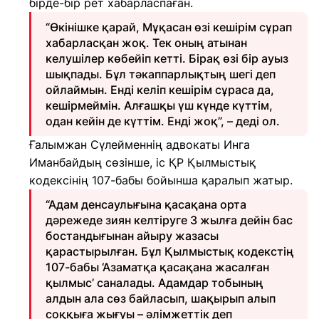
бірде-бір рет хабарласпаған.
“Өкінішке қарай, Мұқасан өзі кешірім сұрап
хабарласқан жоқ. Тек оның атынан
келушілер көбейіп кетті. Бірақ өзі бір ауыз
шықпады. Бұл тәкаппарлықтың шегі деп
ойлаймын. Енді келіп кешірім сұраса да,
кешірмеймін. Алғашқы үш күнде күттім,
одан кейін де күттім. Енді жоқ”, – деді ол.
Ғалымжан Сүлейменнің адвокаты Инга
Иманбайдың сөзінше, іс ҚР Қылмыстық
кодексінің 107-бабы бойынша қаралып жатыр.
“Адам денсаулығына қасақана орта
дәрежеде зиян келтіруге 3 жылға дейін бас
бостандығынан айыру жазасы
қарастырылған. Бұл Қылмыстық кодекстің
107-бабы ‘Азаматқа қасақана жасалған
қылмыс’ саналады. Адамдар тобының
алдын ала сөз байласып, шақырып алып
соққыға жығуы – әлімжеттік деп