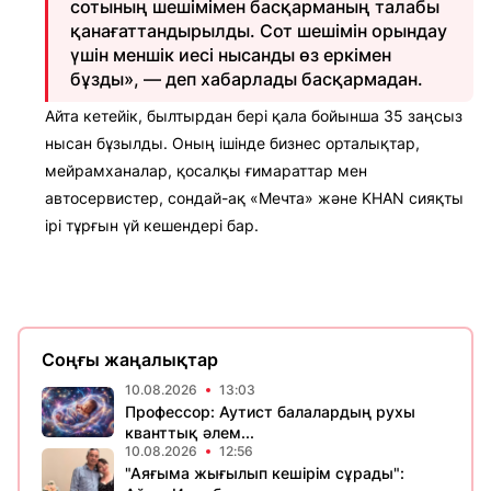
сотының шешімімен басқарманың талабы
қанағаттандырылды. Сот шешімін орындау
үшін меншік иесі нысанды өз еркімен
бұзды», — деп хабарлады басқармадан.
Айта кетейік, былтырдан бері қала бойынша 35 заңсыз
нысан бұзылды. Оның ішінде бизнес орталықтар,
мейрамханалар, қосалқы ғимараттар мен
автосервистер, сондай-ақ «Мечта» және KHAN сияқты
ірі тұрғын үй кешендері бар.
Соңғы жаңалықтар
10.08.2026
13:03
Профессор: Аутист балалардың рухы
кванттық әлем...
10.08.2026
12:56
"Аяғыма жығылып кешірім сұрады":