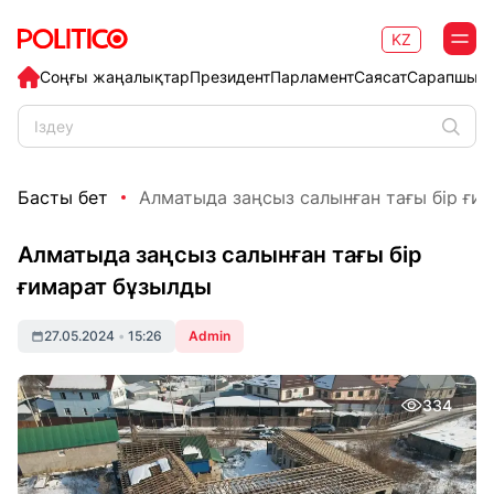
KZ
Соңғы жаңалықтар
Президент
Парламент
Саясат
Сарапшыл
Басты бет
Алматыда заңсыз салынған тағы бір ғи
Алматыда заңсыз салынған тағы бір
ғимарат бұзылды
27.05.2024
•
15:26
Admin
334