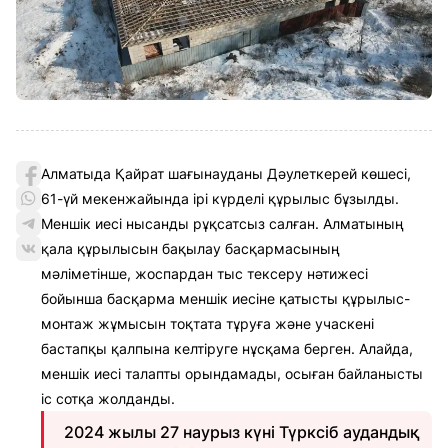
Алматыда Қайрат шағынауданы Дәулеткерей көшесі,
61-үй мекенжайында ірі күрделі құрылыс бұзылды.
Меншік иесі нысанды рұқсатсыз салған. Алматының
қала құрылысын бақылау басқармасының
мәліметінше, жоспардан тыс тексеру нәтижесі
бойынша басқарма меншік иесіне қатысты құрылыс-
монтаж жұмысын тоқтата тұруға және учаскені
бастапқы қалпына келтіруге нұсқама берген. Алайда,
меншік иесі талапты орындамады, осыған байланысты
іс сотқа жолданды.
2024 жылы 27 наурыз күні Түрксіб аудандық