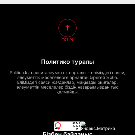
Үстіге
Политико туралы
Politico.kz саяси-әлеуметтік порталы – еліміздегі саяси,
әлеуметтік мәселелерге арналған бірегей жоба.
Еліміздегі саяси жағдайлар, маңызды оқиғалар,
әлеуметтік мәселелер біздің назарымыздан тыс
қалмайды.
Бізбен байланыс