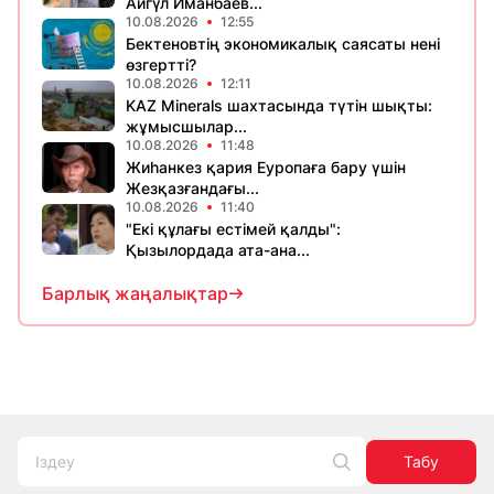
Айгүл Иманбаев...
10.08.2026
12:55
Бектеновтің экономикалық саясаты нені
өзгертті?
10.08.2026
12:11
KAZ Minerals шахтасында түтін шықты:
жұмысшылар...
10.08.2026
11:48
Жиһанкез қария Еуропаға бару үшін
Жезқазғандағы...
10.08.2026
11:40
"Екі құлағы естімей қалды":
Қызылордада ата-ана...
Барлық жаңалықтар
Табу