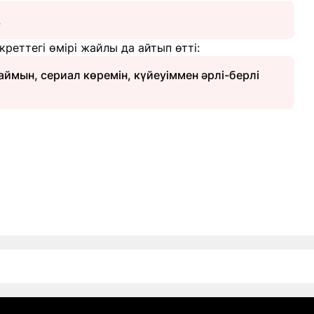
.
реттегі өмірі жайлы да айтып өтті:
аймын, сериал көремін, күйеуіммен әрлі-берлі