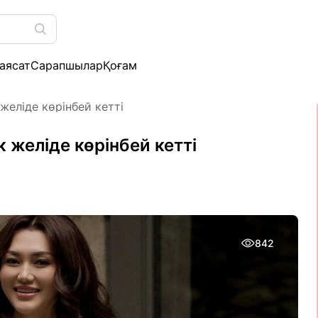
аясат
Сарапшылар
Қоғам
желіде көрінбей кетті
 желіде көрінбей кетті
842