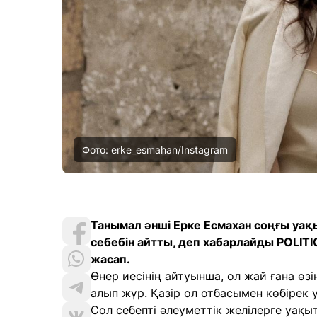
Фото: erke_esmahan/Instagram
Танымал әнші Ерке Есмахан соңғы уақы
себебін айтты, деп хабарлайды POLIT
жасап.
Өнер иесінің айтуынша, ол жай ғана өзіні
алып жүр. Қазір ол отбасымен көбірек у
Сол себепті әлеуметтік желілерге уақы