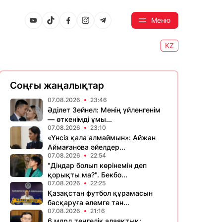
Меню
KZ
Соңғы жаңалықтар
07.08.2026
23:46
Әділет Зейнел: Менің үйленгенім
— өткенімді ұмы...
07.08.2026
23:10
«Үнсіз қала алмаймын»: Айжан
Аймағанова әйелдер...
07.08.2026
22:54
"Діндар болып көрінемін деп
қорықты ма?". Бекбо...
07.08.2026
22:25
Қазақстан футбол құрамасын
басқаруға әлемге тан...
07.08.2026
21:16
6 млрд теңгелік алаяқтық: