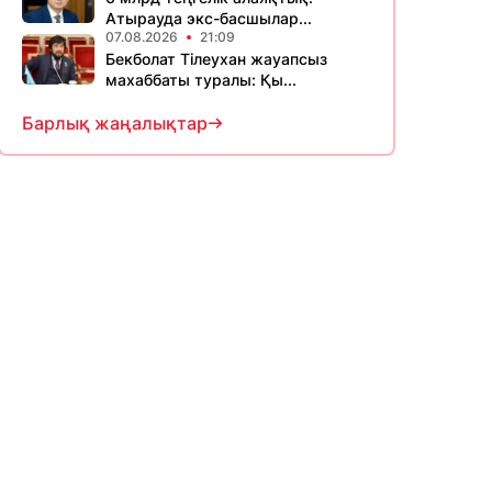
Атырауда экс-басшылар...
07.08.2026
21:09
Бекболат Тілеухан жауапсыз
махаббаты туралы: Қы...
Барлық жаңалықтар