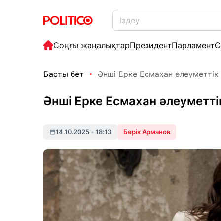
Соңғы жаңалықтар
Президент
Парламент
С
Басты бет
Әнші Ерке Есмахан әлеуметтік 
Әнші Ерке Есмахан әлеуметтік
14.10.2025
•
18:13
Берік Арманов