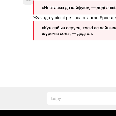
«Инстасыз да кайфую», — деді әнші
Жуырда үшінші рет ана атанған Ерке дек
«Күн сайын серуен, түскі ас дайынд
жүреміз сол», — деді ол.