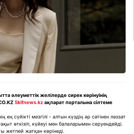
тта әлеуметтік желілерде сирек көрінуінің
ICO.KZ
Skifnews.kz
ақпарат порталына сілтеме
ң ең сүйікті мезгілі - алтын күздің әр сәтінен ләззат
ақыт өткізіп, күйеуі мен балаларымен серуендейді.
ты жетпей жатқан көрінеді.