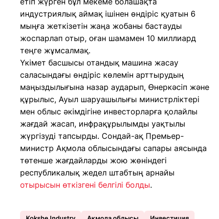
етіп жүрген бұл мекеме болашақта
индустриялық аймақ ішінен өндіріс қуатын 6
мыңға жеткізетін жаңа жобаны бастауды
жоспарлап отыр, оған шамамен 10 миллиард
теңге жұмсалмақ.
Үкімет басшысы отандық машина жасау
саласындағы өндіріс көлемін арттырудың
маңыздылығына назар аударып, Өнеркәсіп және
құрылыс, Ауыл шаруашылығы министрліктері
мен облыс әкімдігіне инвесторларға қолайлы
жағдай жасап, инфрақұрылымды уақтылы
жүргізуді тапсырды. Сондай-ақ Премьер-
министр Ақмола облысындағы сапары аясында
төтенше жағдайларды жою жөніндегі
республикалық жедел штабтың арнайы
отырысын өткізгені белгілі болды
.
Kokshe Industry
Ақмола облысы
Инвестиция