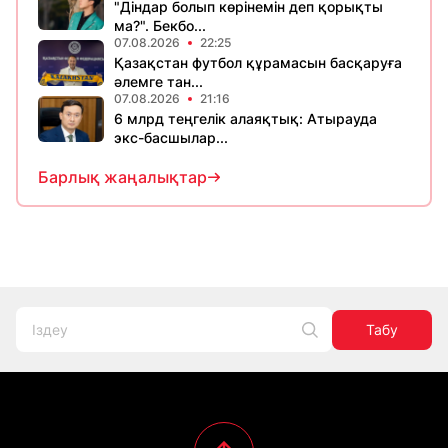
"Діндар болып көрінемін деп қорықты
ма?". Бекбо...
07.08.2026
22:25
Қазақстан футбол құрамасын басқаруға
әлемге тан...
07.08.2026
21:16
6 млрд теңгелік алаяқтық: Атырауда
экс-басшылар...
Барлық жаңалықтар
Табу