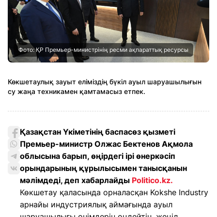
Фото: ҚР Премьер-министрінің ресми ақпараттық ресурсы
Көкшетаулық зауыт еліміздің бүкіл ауыл шаруашылығын
су жаңа техникамен қамтамасыз етпек.
Қазақстан Үкіметінің баспасөз қызметі
Премьер-министр Олжас Бектенов Ақмола
облысына барып, өңірдегі ірі өнеркәсіп
орындарының құрылысымен танысқанын
мәлімдеді, деп хабарлайды
Politico.kz.
Көкшетау қаласында орналасқан Kokshe Industry
арнайы индустриялық аймағында ауыл
шаруашылығы өнімдерін өңдейтін, жеңіл