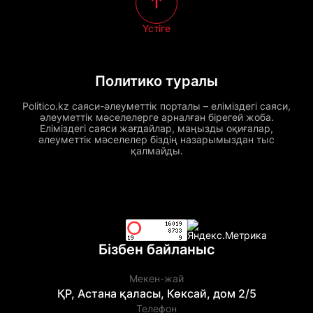
Үстіге
Политико туралы
Politico.kz саяси-әлеуметтік порталы – еліміздегі саяси,
әлеуметтік мәселелерге арналған бірегей жоба.
Еліміздегі саяси жағдайлар, маңызды оқиғалар,
әлеуметтік мәселелер біздің назарымыздан тыс
қалмайды.
Бізбен байланыс
Мекен-жай
ҚР, Астана қаласы, Көксай, дом 2/5
Телефон