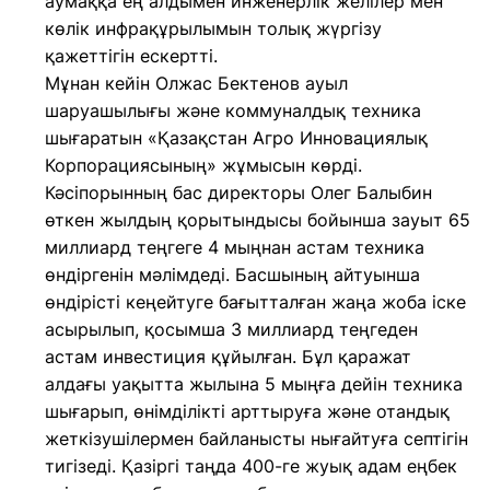
аумаққа ең алдымен инженерлік желілер мен
көлік инфрақұрылымын толық жүргізу
қажеттігін ескертті.
Мұнан кейін Олжас Бектенов ауыл
шаруашылығы және коммуналдық техника
шығаратын «Қазақстан Агро Инновациялық
Корпорациясының» жұмысын көрді.
Кәсіпорынның бас директоры Олег Балыбин
өткен жылдың қорытындысы бойынша зауыт 65
миллиард теңгеге 4 мыңнан астам техника
өндіргенін мәлімдеді. Басшының айтуынша
өндірісті кеңейтуге бағытталған жаңа жоба іске
асырылып, қосымша 3 миллиард теңгеден
астам инвестиция құйылған. Бұл қаражат
алдағы уақытта жылына 5 мыңға дейін техника
шығарып, өнімділікті арттыруға және отандық
жеткізушілермен байланысты нығайтуға септігін
тигізеді. Қазіргі таңда 400-ге жуық адам еңбек