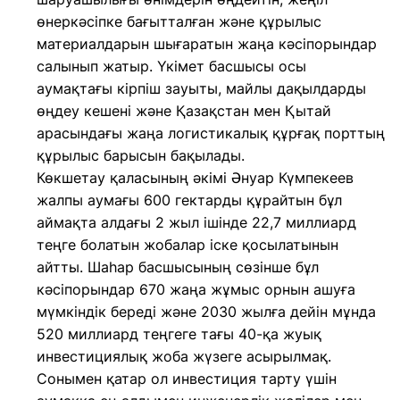
өнеркәсіпке бағытталған және құрылыс
материалдарын шығаратын жаңа кәсіпорындар
салынып жатыр. Үкімет басшысы осы
аумақтағы кірпіш зауыты, майлы дақылдарды
өңдеу кешені және Қазақстан мен Қытай
арасындағы жаңа логистикалық құрғақ порттың
құрылыс барысын бақылады.
Көкшетау қаласының әкімі Әнуар Күмпекеев
жалпы аумағы 600 гектарды құрайтын бұл
аймақта алдағы 2 жыл ішінде 22,7 миллиард
теңге болатын жобалар іске қосылатынын
айтты. Шаһар басшысының сөзінше бұл
кәсіпорындар 670 жаңа жұмыс орнын ашуға
мүмкіндік береді және 2030 жылға дейін мұнда
520 миллиард теңгеге тағы 40-қа жуық
инвестициялық жоба жүзеге асырылмақ.
Сонымен қатар ол инвестиция тарту үшін