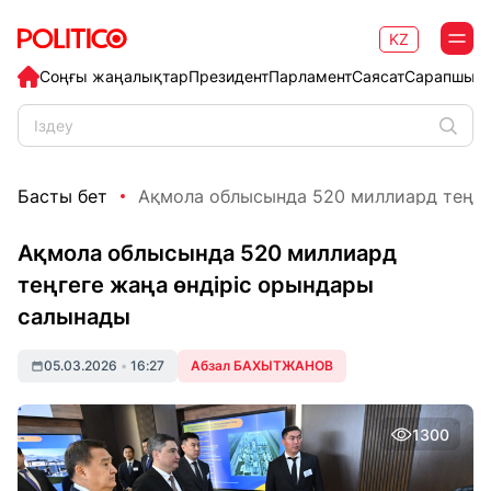
KZ
Соңғы жаңалықтар
Президент
Парламент
Саясат
Сарапшыл
Басты бет
Ақмола облысында 520 миллиард теңгеге
Ақмола облысында 520 миллиард
теңгеге жаңа өндіріс орындары
салынады
05.03.2026
•
16:27
Абзал БАХЫТЖАНОВ
1300