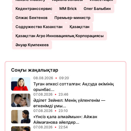
Кедентранссервис
ММ Brick
Олег Балыбин
Олжас Бектенов
Премьер-министр
Содружество Казахстан
Қазақстан
Қазақстан Агро Инновациялық Корпорациясы
Әнуар Күмпекеев
Соңғы жаңалықтар
08.08.2026
09:20
Туған әпкесі сотталған: Ақсуда әкімінің
орынбас...
07.08.2026
23:46
Әділет Зейнел: Менің үйленгенім —
өткенімді ұмы...
07.08.2026
23:10
«Үнсіз қала алмаймын»: Айжан
Аймағанова әйелдер...
07.08.2026
22:54