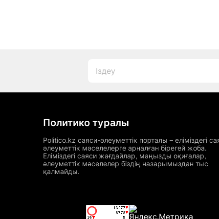
Политико туралы
Politico.kz саяси-әлеуметтік порталы – еліміздегі са
әлеуметтік мәселелерге арналған бірегей жоба.
Еліміздегі саяси жағдайлар, маңызды оқиғалар,
әлеуметтік мәселелер біздің назарымыздан тыс
қалмайды.