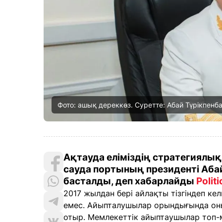
Фото: ашық дереккөз. Суретте: Абай Түрікпенб
Ақтауда еліміздің стратегиялы
сауда портының президенті Аба
басталды, деп хабарлайды
Polit
2017 жылдан бері айлақты тізгіндеп ке
емес. Айыпталушылар орындығында оны
отыр. Мемлекеттік айыптаушылар топ