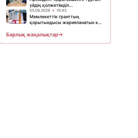
үйдің қолжетімділ...
05.08.2026
19:43
Мемлекеттік гранттың
қорытындысы жарияланатын к...
Барлық жаңалықтар