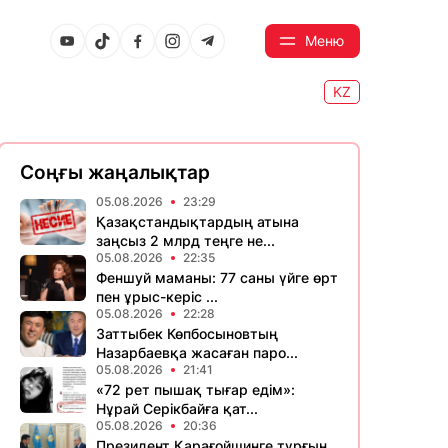
Меню
KZ
Соңғы жаңалықтар
05.08.2026
23:29
Қазақстандықтардың атына
заңсыз 2 млрд теңге не...
05.08.2026
22:35
Феншуй маманы: 77 саны үйге өрт
пен ұрыс-керіс ...
05.08.2026
22:28
Заттыбек Көпбосыновтың
Назарбаевқа жасаған паро...
05.08.2026
21:41
«72 рет пышақ тығар едім»:
Нұрай Серікбайға қат...
05.08.2026
20:36
Президент Қарағойшинге тұрғын