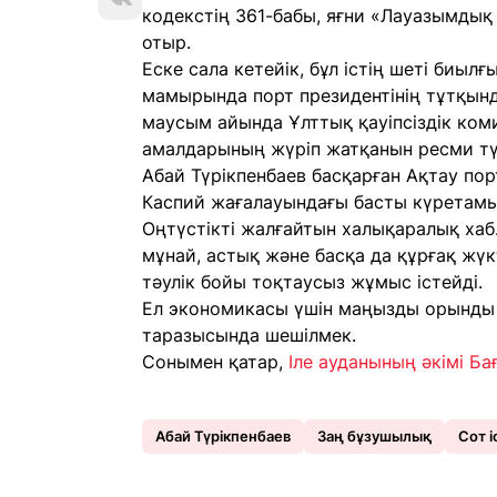
кодекстің 361-бабы, яғни «Лауазымдық 
отыр.
Еске сала кетейік, бұл істің шеті биы
мамырында порт президентінің тұтқынд
маусым айында Ұлттық қауіпсіздік коми
амалдарының жүріп жатқанын ресми тү
Абай Түрікпенбаев басқарған Ақтау пор
Каспий жағалауындағы басты күретамыр
Оңтүстікті жалғайтын халықаралық хаб
мұнай, астық және басқа да құрғақ жү
тәулік бойы тоқтаусыз жұмыс істейді.
Ел экономикасы үшін маңызды орынды 
таразысында шешілмек.
Сонымен қатар,
Іле ауданының әкімі Ба
Абай Түрікпенбаев
Заң бұзушылық
Сот і