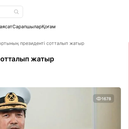
аясат
Сарапшылар
Қоғам
ортының президенті сотталып жатыр
сотталып жатыр
1678