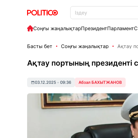
Соңғы жаңалықтар
Президент
Парламент
С
Басты бет
Соңғы жаңалықтар
Ақтау п
Ақтау портының президенті 
03.12.2025
•
09:36
Абзал БАХЫТЖАНОВ