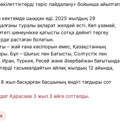
өкілеттіктерді теріс пайдалану» бойынша айыптап
лғы көктемде шыққан еді. 2025 жылдың 29
алғаны туралы ақпарат желдей есті. Көп ұзамай,
теті шенеунікке қатысты сотқа дейінгі тергеу
рде растаған болатын.
ты – жай ғана кәсіпорын емес, Қазақстанның
ы. Бұл – Шығыс пен Батысты, Солтүстік пен
. Иран, Түркия, Ресей және Әзербайжан бағытында
ктерді тасымалдайтын айлақ жылдың 12 айында,
8 жыл басқарған басшының ендігі тағдыры сот
ғдат Қарасаев 3 жыл 3 айға сотталды
.
сі