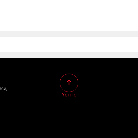
яси,
Үстіге