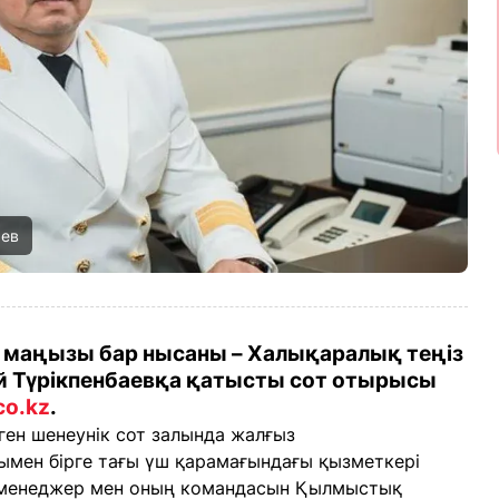
аев
қ маңызы бар нысаны – Халықаралық теңіз
й Түрікпенбаевқа қатысты сот отырысы
ico.kz
.
лген шенеунік сот залында жалғыз
мен бірге тағы үш қарамағындағы қызметкері
-менеджер мен оның командасын Қылмыстық