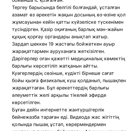
бойынша іс қозғалған.
Тергеу барысында белгілі болғандай, ұсталған
азамат өз әрекетін жақын досының өз-өзіне қол
жұмсауынан кейін қатты күйзеліске түскенімен
түсіндірген. Қазір оқиғаның барлық мән-жайын
құқық қорғау органдары анықтап жатыр.
Зардап шеккен 19 жастағы бойжеткен ауыр
жарақаттармен ауруханаға жеткізілген.
Дәрігерлер оған қажетті медициналық көмектің
барлығы көрсетіліп жатқанын айтты.
Куәгерлердің сөзінше, күдікті бірнеше сағат
бойы қызға физикалық күш қолданып, пышақпен
жарақаттаған. Бұл әрекеттердің барлығы
әлеуметтік желі арқылы тікелей эфирде
көрсетілген.
Бұған дейін интернетте жантүршігерлік
бейнежазба тараған еді. Видеода жас жігіттің
қолында пышақ ұстап, көрермендермен