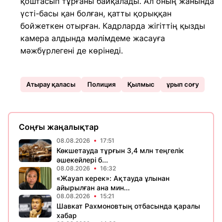
қоштасып тұрғаны байқалады. Ал оның жанында
үсті-басы қан болған, қатты қорыққан
бойжеткен отырған. Кадрларда жігіттің қызды
камера алдында мәлімдеме жасауға
мәжбүрлегені де көрінеді.
Атырау қаласы
Полиция
Қылмыс
ұрып соғу
Соңғы жаңалықтар
08.08.2026
17:51
Көкшетауда тұрғын 3,4 млн теңгелік
әшекейлері б...
08.08.2026
16:32
«Жауап керек»: Ақтауда ұлынан
айырылған ана мин...
08.08.2026
15:21
Шавкат Рахмоновтың отбасында қаралы
хабар