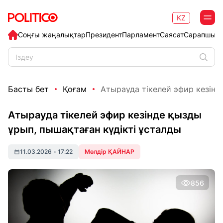
KZ
Соңғы жаңалықтар
Президент
Парламент
Саясат
Сарапшыл
Басты бет
Қоғам
Атырауда тікелей эфир кезінде
Атырауда тікелей эфир кезінде қызды
ұрып, пышақтаған күдікті ұсталды
11.03.2026
•
17:22
Мөлдір ҚАЙНАР
856