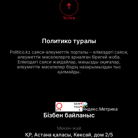
Үстіге
Политико туралы
Politico.kz саяси-әлеуметтік порталы – еліміздегі саяси,
әлеуметтік мәселелерге арналған бірегей жоба.
Еліміздегі саяси жағдайлар, маңызды оқиғалар,
әлеуметтік мәселелер біздің назарымыздан тыс
қалмайды.
Бізбен байланыс
Мекен-жай
ҚР, Астана қаласы, Көксай, дом 2/5