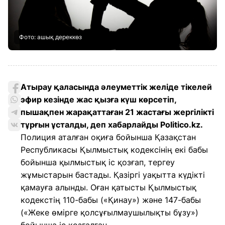
Фото: ашық дереккөз
Атырау қаласында әлеуметтік желіде тікелей
эфир кезінде жас қызға күш көрсетіп,
пышақпен жарақаттаған 21 жастағы жергілікті
тұрғын ұсталды, деп хабарлайды Politico.kz.
Полиция аталған оқиға бойынша Қазақстан
Республикасы Қылмыстық кодексінің екі бабы
бойынша қылмыстық іс қозғап, тергеу
жұмыстарын бастады. Қазіргі уақытта күдікті
қамауға алынды. Оған қатысты Қылмыстық
кодекстің 110-бабы («Қинау») және 147-бабы
(«Жеке өмірге қолсұғылмаушылықты бұзу»)