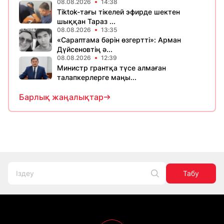
08.08.2026
14:38
Tiktok-тағы тікелей эфирде шектен
шыққан Тараз ...
08.08.2026
13:35
«Сараптама бәрін өзгертті»: Арман
Дүйсеновтің ә...
08.08.2026
12:39
Министр грантқа түсе алмаған
талапкерлерге маңы...
Барлық жаңалықтар
Табу