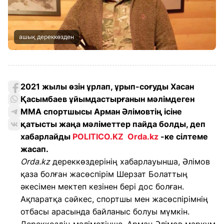
ашық дереккөзден
2021 жылы өзін ұрлап, ұрып-соғуды Хасан
Қасымбаев ұйымдастырғанын мәлімдеген
ММА спортшысы Арман Әлімовтің ісіне
қатысты жаңа мәліметтер пайда болды, деп
хабарлайды
POLITICO.KZ
Orda.kz
-ке сілтеме
жасап.
Orda.kz
дереккөздерінің хабарлауынша, Әлімов
қаза болған жасөспірім Шерзат Болаттың
әкесімен мектеп кезінен бері дос болған.
Ақпаратқа сәйкес, спортшы мен жасөспірімнің
отбасы арасында байланыс болуы мүмкін.