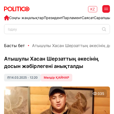
KZ
Соңғы жаңалықтар
Президент
Парламент
Саясат
Сарапшыл
Басты бет
Атышулы Хасан Шерзаттың әкесінің досы
Атышулы Хасан Шерзаттың әкесінің
досын жәбірлегені анықталды
14.03.2025
•
12:20
Мөлдір ҚАЙНАР
335