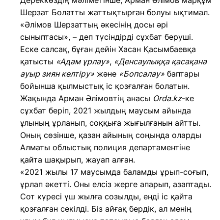
Дереккөздің мәліметінше, Арман Әлімов марқұм
Шерзат Болатты жаттықтырған болуы ықтимал.
«Әлімов Шерзаттың әкесінің досы әрі
сыныптасы», – деп түсіндірді сұхбат беруші.
Еске салсақ, бұған дейін Хасан Қасымбаевқа
қатысты
«Адам ұрлау»
,
«Денсаулыққа қасақана
ауыр зиян келтіру»
және
«Бопсалау»
баптары
бойынша қылмыстық іс қозғалған болатын.
Жақында Арман Әлімовтің анасы
Orda.kz
-ке
сұхбат беріп, 2021 жылдың маусым айында
ұлының ұрланып, соққыға жығылғанын айтты.
Оның сөзінше, қазан айының соңында оларды
Алматы облыстық полиция департаментіне
қайта шақырып, жауап алған.
«2021 жылы 17 маусымда баламды ұрып-соғып,
ұрлап әкетті. Оны елсіз жерге апарып, азаптады.
Сот күресі үш жылға созылды, енді іс қайта
қозғалған секілді. Біз айғақ бердік, ал менің