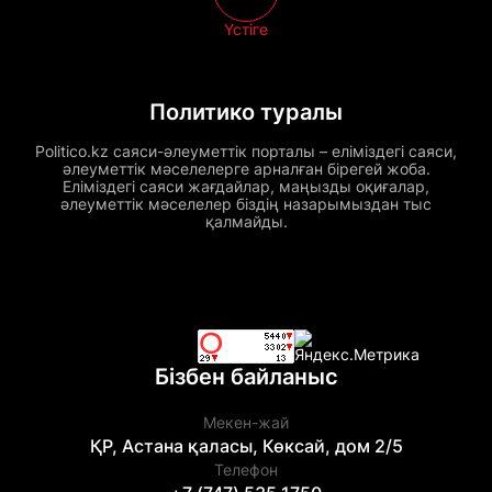
Үстіге
Политико туралы
Politico.kz саяси-әлеуметтік порталы – еліміздегі саяси,
әлеуметтік мәселелерге арналған бірегей жоба.
Еліміздегі саяси жағдайлар, маңызды оқиғалар,
әлеуметтік мәселелер біздің назарымыздан тыс
қалмайды.
Бізбен байланыс
Мекен-жай
ҚР, Астана қаласы, Көксай, дом 2/5
Телефон