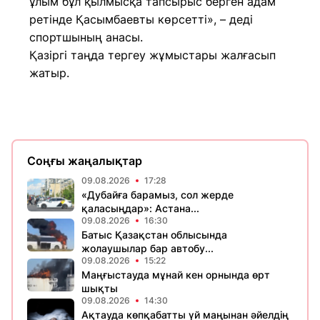
ұлым бұл қылмысқа тапсырыс берген адам
ретінде Қасымбаевты көрсетті», – деді
спортшының анасы.
Қазіргі таңда тергеу жұмыстары жалғасып
жатыр.
Соңғы жаңалықтар
09.08.2026
17:28
«Дубайға барамыз, сол жерде
қаласыңдар»: Астана...
09.08.2026
16:30
Батыс Қазақстан облысында
жолаушылар бар автобу...
09.08.2026
15:22
Маңғыстауда мұнай кен орнында өрт
шықты
09.08.2026
14:30
Ақтауда көпқабатты үй маңынан әйелдің