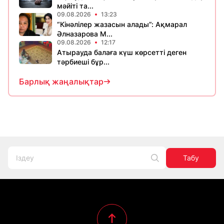
мәйіті та...
09.08.2026
13:23
“Кінәлілер жазасын алады”: Ақмарал
Әлназарова М...
09.08.2026
12:17
Атырауда балаға күш көрсетті деген
тәрбиеші бұр...
Барлық жаңалықтар
Табу