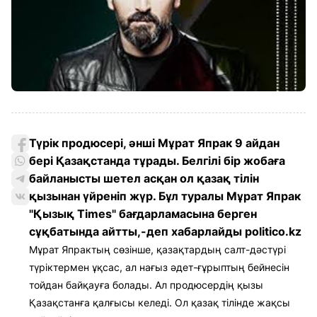
Түрік продюсері, әнші Мұрат Япрак 9 айдан
бері Қазақстанда тұрады. Белгілі бір жобаға
байланысты шетел асқан ол қазақ тілін
қызынан үйреніп жүр. Бұл туралы Мұрат Япрак
"Қызық Times" бағдарламасына берген
сұқбатында айтты,-деп хабарлайды politico.kz
Мұрат Япрактың сөзінше, қазақтардың салт-дәстүрі
түріктермен ұқсас, ал нағыз әдет-ғұрыптың бейнесін
тойдан байқауға болады. Ал продюсердің қызы
Қазақстанға қалғысы келеді. Ол қазақ тілінде жақсы