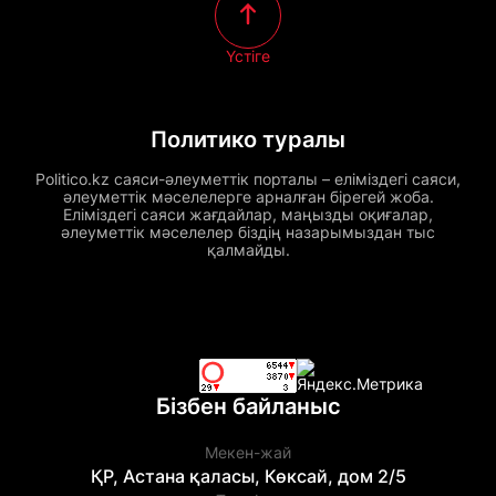
Үстіге
Политико туралы
Politico.kz саяси-әлеуметтік порталы – еліміздегі саяси,
әлеуметтік мәселелерге арналған бірегей жоба.
Еліміздегі саяси жағдайлар, маңызды оқиғалар,
әлеуметтік мәселелер біздің назарымыздан тыс
қалмайды.
Бізбен байланыс
Мекен-жай
ҚР, Астана қаласы, Көксай, дом 2/5