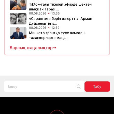
Tiktok-тағы тікелей эфирде шектен
шыққан Тараз ...
08.08.2026
13:35
«Сараптама бәрін өзгертті»: Арман
Дүйсеновтің ә...
08.08.2026
12:39
Министр грантқа түсе алмаған
талапкерлерге маңы...
Барлық жаңалықтар
Табу