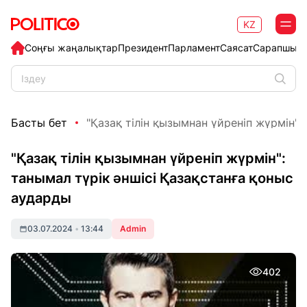
KZ
Соңғы жаңалықтар
Президент
Парламент
Саясат
Сарапшыл
Басты бет
"Қазақ тілін қызымнан үйреніп жүрмін": 
"Қазақ тілін қызымнан үйреніп жүрмін":
танымал түрік әншісі Қазақстанға қоныс
аударды
03.07.2024
•
13:44
Admin
402