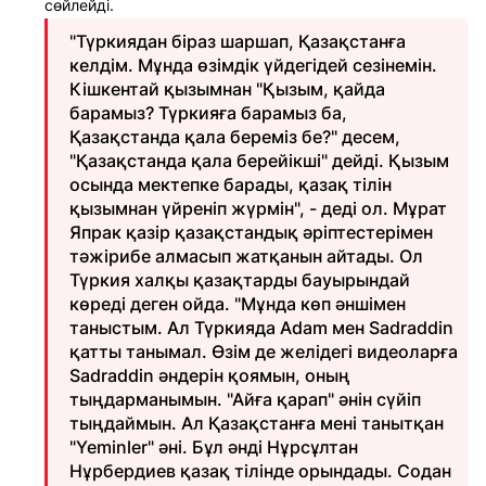
сөйлейді.
"Түркиядан біраз шаршап, Қазақстанға
келдім. Мұнда өзімдік үйдегідей сезінемін.
Кішкентай қызымнан "Қызым, қайда
барамыз? Түркияға барамыз ба,
Қазақстанда қала береміз бе?" десем,
"Қазақстанда қала берейікші" дейді. Қызым
осында мектепке барады, қазақ тілін
қызымнан үйреніп жүрмін", - деді ол. Мұрат
Япрак қазір қазақстандық әріптестерімен
тәжірибе алмасып жатқанын айтады. Ол
Түркия халқы қазақтарды бауырындай
көреді деген ойда. "Мұнда көп әншімен
таныстым. Ал Түркияда Adam мен Sadraddin
қатты танымал. Өзім де желідегі видеоларға
Sadraddin әндерін қоямын, оның
тыңдарманымын. "Айға қарап" әнін сүйіп
тыңдаймын. Ал Қазақстанға мені танытқан
"Yeminler" әні. Бұл әнді Нұрсұлтан
Нұрбердиев қазақ тілінде орындады. Содан