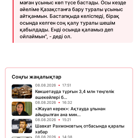
маған ұсыныс көп түсе бастады. Осы кезде
әйеліме Қазақстанға бару туралы ұсыныс
айтқанмын. Бастапқыда келіспеді, бірақ
осында келген соң қалу туралы шешім
қабылдады. Енді осында қаламыз деп
ойлаймын", - деді ол.
Соңғы жаңалықтар
08.08.2026
17:51
Көкшетауда тұрғын 3,4 млн теңгелік
әшекейлері б...
08.08.2026
16:32
«Жауап керек»: Ақтауда ұлынан
айырылған ана мин...
08.08.2026
15:21
Шавкат Рахмоновтың отбасында қаралы
хабар
08.08.2026
14:38