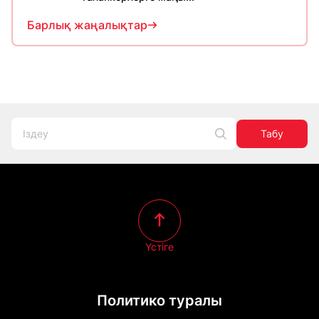
Барлық жаңалықтар
Табу
Үстіге
Политико туралы