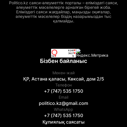
Politico.kz саяси-әлеуметтік порталы – еліміздегі саяси,
әлеуметтік мәселелерге арналған бірегей жоба.
Еліміздегі саяси жағдайлар, маңызды оқиғалар,
әлеуметтік мәселелер біздің назарымыздан тыс
қалмайды.
Бізбен байланыс
Мекен-жай
ҚР, Астана қаласы, Көксай, дом 2/5
Телефон
+7 (747) 535 1750
Email
politico.kz@gmail.com
WhatsApp
+7 (747) 535 1750
Құпиялық саясаты