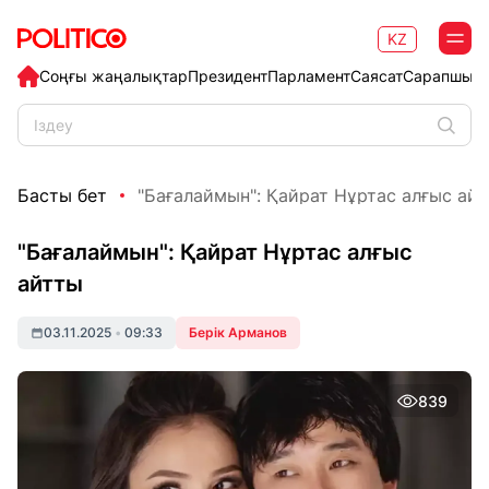
KZ
Соңғы жаңалықтар
Президент
Парламент
Саясат
Сарапшыл
Басты бет
"Бағалаймын": Қайрат Нұртас алғыс ай
"Бағалаймын": Қайрат Нұртас алғыс
айтты
03.11.2025
•
09:33
Берік Арманов
839