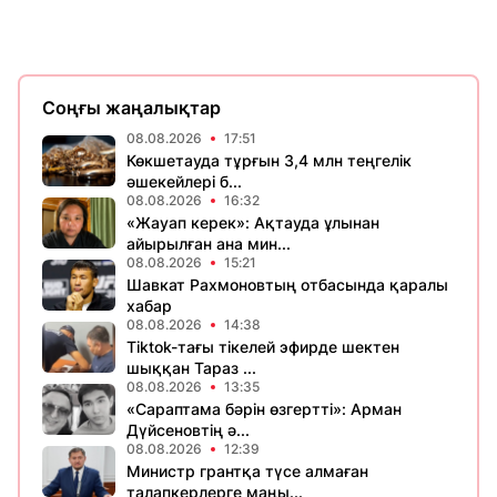
Соңғы жаңалықтар
08.08.2026
17:51
Көкшетауда тұрғын 3,4 млн теңгелік
әшекейлері б...
08.08.2026
16:32
«Жауап керек»: Ақтауда ұлынан
айырылған ана мин...
08.08.2026
15:21
Шавкат Рахмоновтың отбасында қаралы
хабар
08.08.2026
14:38
Tiktok-тағы тікелей эфирде шектен
шыққан Тараз ...
08.08.2026
13:35
«Сараптама бәрін өзгертті»: Арман
Дүйсеновтің ә...
08.08.2026
12:39
Министр грантқа түсе алмаған
талапкерлерге маңы...