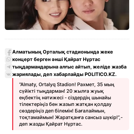
Алматының Орталық стадионында жеке
концерт берген әнші Қайрат Нұртас
тыңдармандарына алғыс айтып, желіде жазба
жариялады, деп хабарлайды POLITICO.KZ.
“Almaty, Ortalyq Stadion! Рахмет, 35 мың
сүйікті тыңдарман! 20 жылға жуық
еңбектің нәтижесі - сіздердің шынайы
тілектеріңіз бен жазып жатқан қолдау
сөздеріңіз деп білемін! Бағалаймын,
тоқтамаймын! Жаратқанға сансыз шүкір!”,-
деп жазды Қайрат Нұртас.