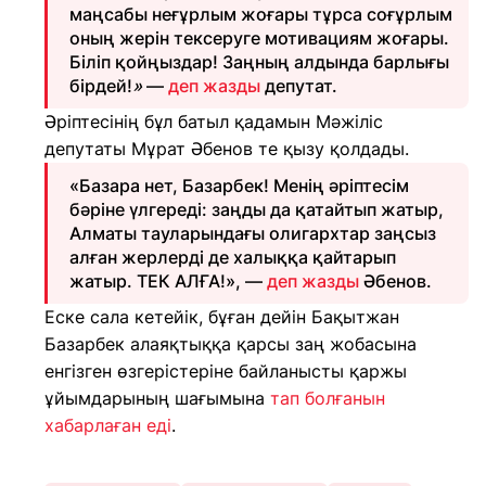
маңсабы неғұрлым жоғары тұрса соғұрлым
оның жерін тексеруге мотивациям жоғары.
Біліп қойңыздар! Заңның алдында барлығы
бірдей!
»
—
деп жазды
депутат.
Әріптесінің бұл батыл қадамын Мәжіліс
депутаты Мұрат Әбенов те қызу қолдады.
«Базара нет, Базарбек! Менің әріптесім
бәріне үлгереді: заңды да қатайтып жатыр,
Алматы тауларындағы олигархтар заңсыз
алған жерлерді де халыққа қайтарып
жатыр. ТЕК АЛҒА!», —
деп жазды
Әбенов.
Еске сала кетейік, бұған дейін Бақытжан
Базарбек алаяқтыққа қарсы заң жобасына
енгізген өзгерістеріне байланысты қаржы
ұйымдарының шағымына
тап болғанын
хабарлаған еді
.