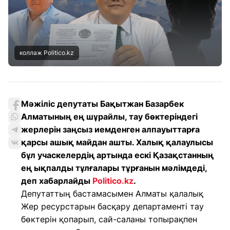
коллаж Politico.kz
Мәжіліс депутаты Бақытжан Базарбек
Алматының ең шұрайлы, тау бөктеріндегі
жерлерін заңсыз иемденген алпауыттарға
қарсы ашық майдан ашты. Халық қалаулысы
бұл учаскелердің артында ескі Қазақстанның
ең ықпалды тұлғалары тұрғанын мәлімдеді,
деп хабарлайды
Politico.kz
.
Депутаттың бастамасымен Алматы қалалық
Жер ресурстарын басқару департаменті тау
бөктерін қопарып, сай-саланы топырақпен