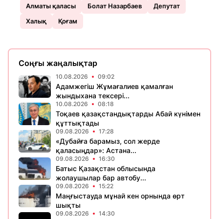
Алматы қаласы
Болат Назарбаев
Депутат
Халық
Қоғам
Соңғы жаңалықтар
10.08.2026
09:02
Адамжегіш Жұмағалиев қамалған
жындыхана тексері...
10.08.2026
08:18
Тоқаев қазақстандықтарды Абай күнімен
құттықтады
09.08.2026
17:28
«Дубайға барамыз, сол жерде
қаласыңдар»: Астана...
09.08.2026
16:30
Батыс Қазақстан облысында
жолаушылар бар автобу...
09.08.2026
15:22
Маңғыстауда мұнай кен орнында өрт
шықты
09.08.2026
14:30