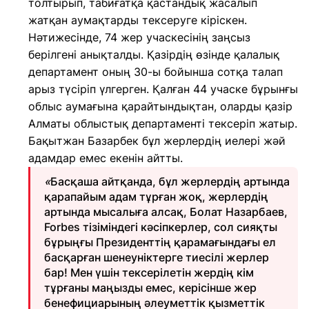
толтырып, табиғатқа қастандық жасалып
жатқан аумақтарды тексеруге кіріскен.
Нәтижесінде, 74 жер учаскесінің заңсыз
берілгені анықталды. Қазірдің өзінде қалалық
департамент оның 30-ы бойынша сотқа талап
арыз түсіріп үлгерген. Қалған 44 учаске бұрынғы
облыс аумағына қарайтындықтан, оларды қазір
Алматы облыстық департаменті тексеріп жатыр.
Бақытжан Базарбек бұл жерлердің иелері жәй
адамдар емес екенін айтты.
«
Басқаша айтқанда, бұл жерлердің артында
қарапайым адам тұрған жоқ, жерлердің
артында мысалыға алсақ, Болат Назарбаев,
Forbes тізіміндегі кәсіпкерлер, сол сияқты
бұрыңғы Президенттің қарамағындағы ел
басқарған шенеуніктерге тиесілі жерлер
бар! Мен үшін тексерілетін жердің кім
тұрғаны маңызды емес, керісінше жер
бенефициарының әлеуметтік қызметтік