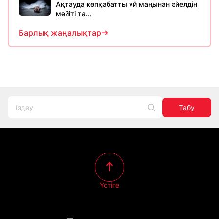
Ақтауда көпқабатты үй маңынан әйелдің
мәйіті та...
Барлық жаңалықтар
Табу
Үстіге