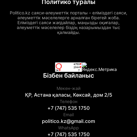
Политико туралы
Politico.kz саяси-әлеуметтік порталы – еліміздегі саяси,
әлеуметтік мәселелерге арналған бірегей жоба.
Еліміздегі саяси жағдайлар, маңызды оқиғалар,
әлеуметтік мәселелер біздің назарымыздан тыс
қалмайды.
Бізбен байланыс
Мекен-жай
ҚР, Астана қаласы, Көксай, дом 2/5
Телефон
+7 (747) 535 1750
Email
politico.kz@gmail.com
WhatsApp
+7 (747) 535 1750