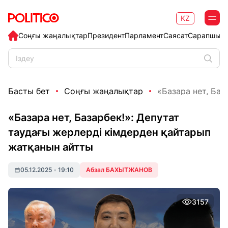
KZ
Соңғы жаңалықтар
Президент
Парламент
Саясат
Сарапшыл
Басты бет
Соңғы жаңалықтар
«Базара нет, Баз
«Базара нет, Базарбек!»: Депутат
таудағы жерлерді кімдерден қайтарып
жатқанын айтты
05.12.2025
•
19:10
Абзал БАХЫТЖАНОВ
3157