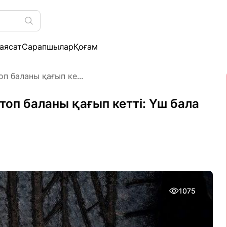
аясат
Сарапшылар
Қоғам
п баланы қағып ке...
топ баланы қағып кетті: Үш бала
1075