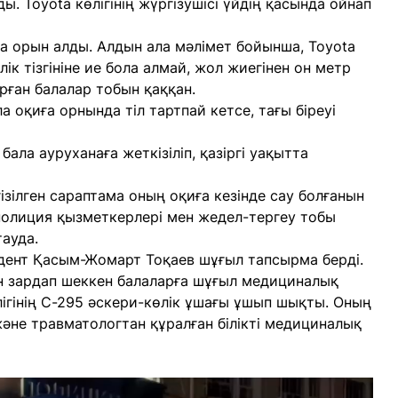
ы. Toyota көлігінің жүргізушісі үйдің қасында ойнап
 орын алды. Алдын ала мәлімет бойынша, Toyota
лік тізгініне ие бола алмай, жол жиегінен он метр
рған балалар тобын қаққан.
 оқиға орнында тіл тартпай кетсе, тағы біреуі
ала ауруханаға жеткізіліп, қазіргі уақытта
ізілген сараптама оның оқиға кезінде сау болғанын
 полиция қызметкерлері мен жедел-тергеу тобы
ауда.
дент Қасым-Жомарт Тоқаев шұғыл тапсырма берді.
зардап шеккен балаларға шұғыл медициналық
ігінің С-295 әскери-көлік ұшағы ұшып шықты. Оның
әне травматологтан құралған білікті медициналық