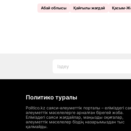
Абай облысы
Қайғылы жағдай
Қасым-Жо
Политико туралы
Politico.kz саяси-әлеуметтік порталы – еліміздегі са
әлеуметтік мәселелерге арналған бірегей жоба.
Еліміздегі саяси жағдайлар, маңызды оқиғалар,
әлеуметтік мәселелер біздің назарымыздан тыс
қалмайды.