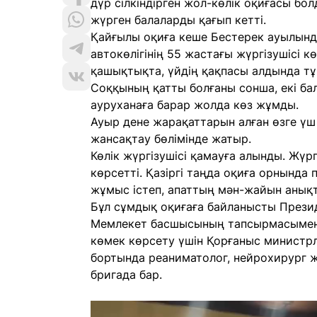
дүр сілкіндірген жол-көлік оқиғасы болд
жүрген балаларды қағып кетті.
Қайғылы оқиға кеше Бестерек ауылында
автокөлігінің 55 жастағы жүргізушісі кө
қашықтықта, үйдің қақпасы алдында тұ
Соққының қатты болғаны сонша, екі бала
ауруханаға барар жолда көз жұмды.
Ауыр дене жарақаттарын алған өзге үш б
жансақтау бөлімінде жатыр.
Көлік жүргізушісі қамауға алынды. Жүрг
көрсетті. Қазіргі таңда оқиға орнында
жұмыс істеп, апаттың мән-жайын анықт
Бұл сұмдық оқиғаға байланысты Прези
Мемлекет басшысының тапсырмасымен 
көмек көрсету үшін Қорғаныс министрл
бортында реаниматолог, нейрохирург ж
бригада бар.