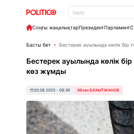
Соңғы жаңалықтар
Президент
Парламент
С
Басты бет
Бестерек ауылында көлік бір то
Бестерек ауылында көлік бір 
көз жұмды
20.08.2025
•
08:36
Абзал БАХЫТЖАНОВ