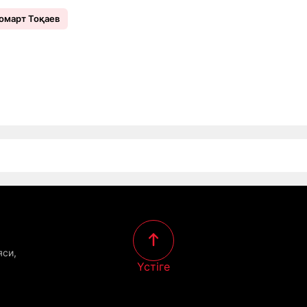
март Тоқаев
яси,
Үстіге