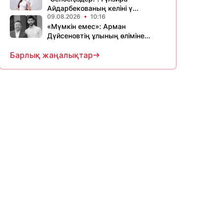
Айдарбекованың келіні ү...
09.08.2026
10:16
«Мүмкін емес»: Арман
Дүйсеновтің ұлының өліміне...
Барлық жаңалықтар