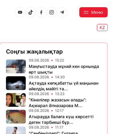
Меню
KZ
Соңғы жаңалықтар
09.08.2026
15:22
Маңғыстауда мұнай кен орнында
өрт шықты
09.08.2026
14:30
Ақтауда көпқабатты үй маңынан
әйелдің мәйіті та...
09.08.2026
13:23
“Кінәлілер жазасын алады”:
Ақмарал Әлназарова М...
09.08.2026
12:17
Атырауда балаға күш көрсетті
деген тәрбиеші бұр...
09.08.2026
11:17
“Сенбеңіздер!”: Гүлзира