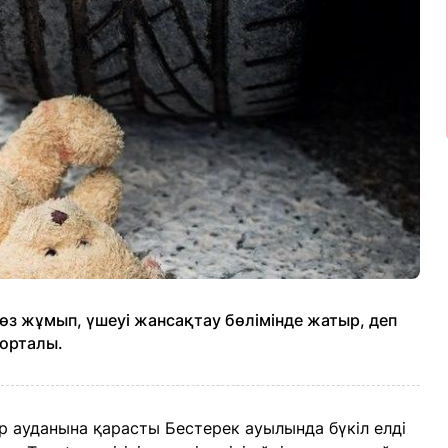
өз жұмып, үшеуі жансақтау бөлімінде жатыр, деп
порталы.
р ауданына қарасты Бестерек ауылында бүкіл елді