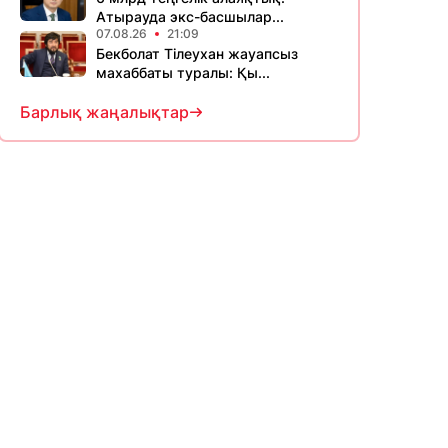
Атырауда экс-басшылар...
07.08.26
21:09
Бекболат Тілеухан жауапсыз
махаббаты туралы: Қы...
Барлық жаңалықтар