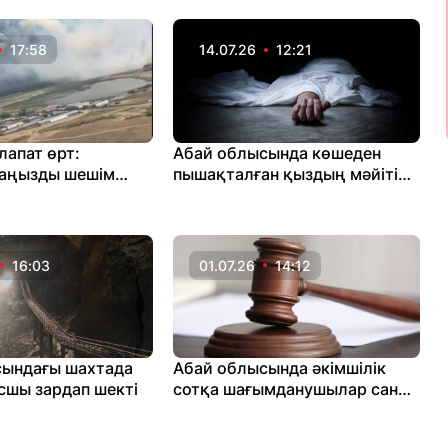
17:58
14.07.26
12:21
лапат өрт:
Абай облысында көшеден
маңызды шешім
пышақталған қыздың мәйіті
табылды
16:03
01.07.26
14:12
сындағы шахтада
Абай облысында әкімшілік
шы зардап шекті
сотқа шағымданушылар саны
екі есе артты