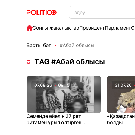
Соңғы жаңалықтар
Президент
Парламент
С
Басты бет
#Абай облысы
ТAG #Абай облысы
07.08.26
09:15
31.07.26
Семейде әйелін 27 рет
«Қазақстан
битамен ұрып өлтірген
болды
еркекке үкім шықты