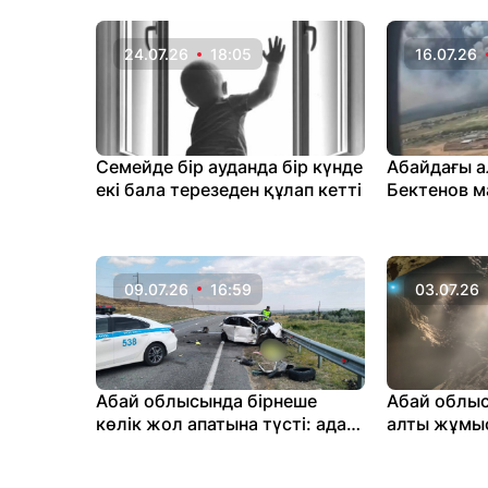
24.07.26
18:05
16.07.26
Семейде бір ауданда бір күнде
Абайдағы а
екі бала терезеден құлап кетті
Бектенов 
қабылдады
09.07.26
16:59
03.07.26
Абай облысында бірнеше
Абай облы
көлік жол апатына түсті: адам
алты жұмыс
шығыны бар