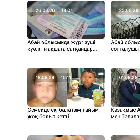
26.06.26
18:04
25.06.26
Абай облысында жүргізуші
Абай облыс
куәлігін ақшаға сатқандар
сотталушы
ұсталды
кетті
18.06.26
10:11
01.05.26
Семейде екі бала ізім-ғайым
Қазақмыс А
жоқ болып кетті
мен балала
200 млн те