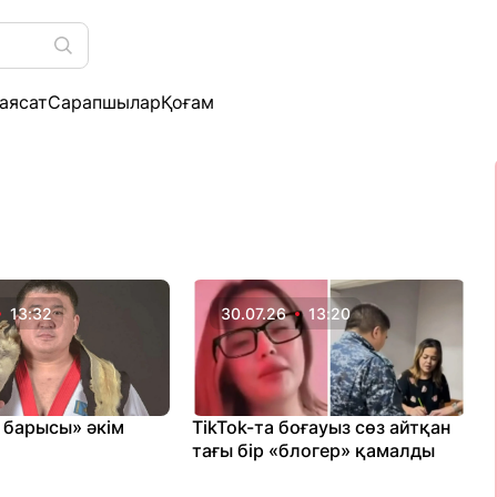
аясат
Сарапшылар
Қоғам
13:32
30.07.26
13:20
 барысы» әкім
TikTok-та боғауыз сөз айтқан
тағы бір «блогер» қамалды