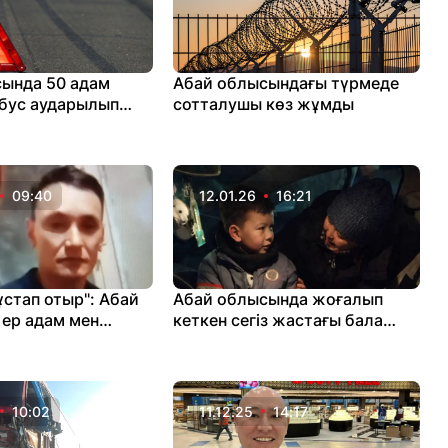
ында 50 адам
Абай облысындағы түрмеде
обус аударылып
сотталушы көз жұмды
ДЕО)
09:40
12.01.26
16:21
ұстап отыр": Абай
Абай облысында жоғалып
ер адам мен
кеткен сегіз жастағы бала
улы видеосы
құдықтан табылды
10:02
11.12.25
14:17