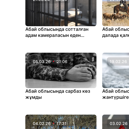
Абай облысында сотталған
Абай облыс
адам камераласын еден
далада қал
жуғыш таяқпен өлтірген
аман қалд
05.03.26
21:06
19.02.26
Абай облысында сарбаз көз
Абай облы
жұмды
жантүршіге
бірнеше ад
04.02.26
17:31
03.02.26