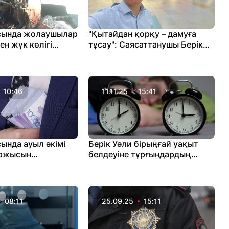
сында жолаушылар
"Қытайдан қорқу – дамуға
н жүк көлігі
тұсау": Саясаттанушы Берік
ы: адам шығыны
Уәлидің шулы мәлімдемесіне
араша түсті
10:46
11.11.25
15:41
ында ауыл әкімі
Берік Уәли бірыңғай уақыт
ржысын
белдеуіне тұрғындардың
ы үшін сотталды
қарсылығы жоқ екенін айтты
08:11
25.09.25
15:11