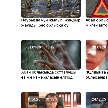
Наурызда күн жылып, жаңбыр
Абай облыс
жауады: бес облысқа су
мінген авт
тасқыны қаупі төніп тұр
қалды (ВИ
31.01.26
18:12
26.01.26
Абай облысында сотталушы
"Құлдықта 
өзінің камераласын өлтірді
облысында 
әйелдің да
тарады
11.01.26
10:53
24.12.25