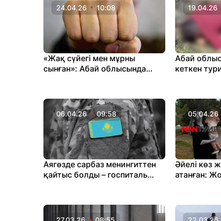
24.04.26
10:08
19.04.26
«Жақ сүйегі мен мұрны
Абай облыс
сынған»: Абай облысында
кеткен тури
шекарашы соққыға жығылған
өлі табылд
06.04.26
09:58
05.04.26
Аягөзде сарбаз менингиттен
Әйелі көз 
қайтыс болды – госпиталь
атанған: Ж
дәрігері жазадан босатылды
барынан ай
Президентк
27.03.26
08:55
22.03.26