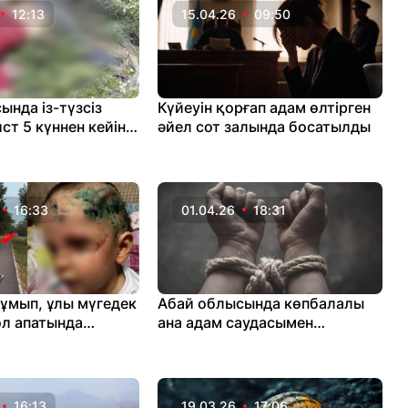
12:13
15.04.26
09:50
ында із-түзсіз
Күйеуін қорғап адам өлтірген
ст 5 күннен кейін
әйел сот залында босатылды
ы
16:33
01.04.26
18:31
жұмып, ұлы мүгедек
Абай облысында көпбалалы
ол апатында
ана адам саудасымен
ырылған ер адам
айналысқаны үшін сотталды
е үндеу жолдады
16:13
19.03.26
17:06