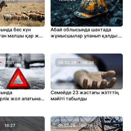
ында бес күн
Абай облысында шахтада
ған малшы қар жеп
жұмысшылар уланып қалды:
ы
адам шығыны бар
17:31
06.02.26
08:38
сында
Семейде 23 жастағы жігіттің
рлік жол апатынан
мәйіті табылды
ам көз жұмды
16:27
01.02.26
09:19