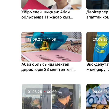
Үйірмеден шыққан: Абай
Дәрігерлер
облысында 11 жасар қыз
апаттан ко
жоғалып кетті
қыздың өмі
алмады
12.09.25
11:08
20.08.25
Абай облысында мектеп
Экс-депута
директоры 23 млн теңгені
жымқыру іс
жымқырғаны үшін сотталды
шенеунікті
жалғастыры
наразы
01.08.25
09:00
09.06.25