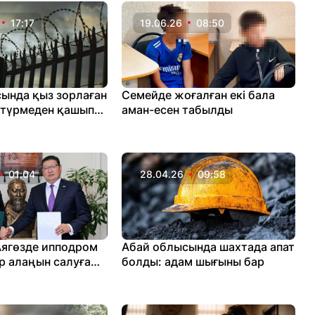
17:17
19.06.26
08:50
ында қыз зорлаған
Семейде жоғалған екі бала
 түрмеден қашып
аман-есен табылды
01:04
28.04.26
09:58
ягөзде ипподром
Абай облысында шахтада апат
р алаңын салуға
болды: адам шығыны бар
ңге бөледі