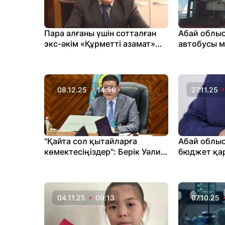
Пара алғаны үшін сотталған
Абай облы
экс-әкім «Құрметті азамат»
автобусы ме
атағын алды
соқтығыст
бар
08.12.25
14:56
27.11.25
"Қайта сол қытайларға
Абай облыс
көмектесіңіздер": Берік Уәли
бюджет қа
Қытайға неге мұқтаж
жымқырған
екенімізді түсіндірді (ВИДЕО)
04.11.25
09:13
07.10.25