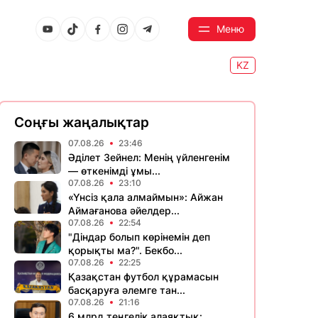
Меню
KZ
Соңғы жаңалықтар
07.08.26
23:46
Әділет Зейнел: Менің үйленгенім
— өткенімді ұмы...
07.08.26
23:10
«Үнсіз қала алмаймын»: Айжан
Аймағанова әйелдер...
07.08.26
22:54
"Діндар болып көрінемін деп
қорықты ма?". Бекбо...
07.08.26
22:25
Қазақстан футбол құрамасын
басқаруға әлемге тан...
07.08.26
21:16
6 млрд теңгелік алаяқтық: