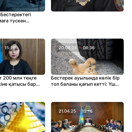
 Бестеректегі
маға түскен
рін сақтап қала
15:20
20.08.25
08:36
т 200 млн теңге
Бестерек ауылында көлік бір
іне қатысы бар
топ баланы қағып кетті: Үш
ң қызметін
бала көз жұмды
п жүргеніне
11:57
21.04.25
15:16