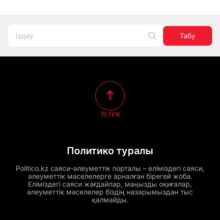
Табу
Үстіге
Политико туралы
Politico.kz саяси-әлеуметтік порталы – еліміздегі саяси,
әлеуметтік мәселелерге арналған бірегей жоба.
Еліміздегі саяси жағдайлар, маңызды оқиғалар,
әлеуметтік мәселелер біздің назарымыздан тыс
қалмайды.