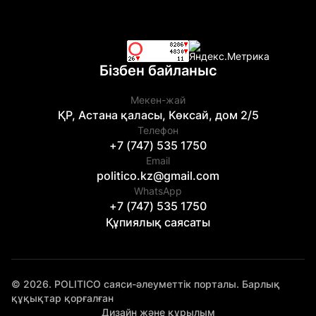
Бізбен байланыс
Мекен-жай
ҚР, Астана қаласы, Көксай, дом 2/5
Телефон
+7 (747) 535 1750
Email
politico.kz@gmail.com
WhatsApp
+7 (747) 535 1750
Құпиялық саясаты
© 2026. POLITICO саяси-әлеуметтік порталы. Барлық
құқықтар қорғалған
Дизайн және құрылым