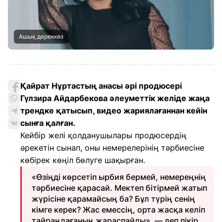
Ашық дереккөз
Қайрат Нұртастың анасы әрі продюсері
Гүлзира Айдарбекова әлеуметтік желіде жаңа
трендке қатысып, видео жариялағаннан кейін
сынға қалған.
Кейбір желі қолданушылары продюсердің
әрекетін сынап, оны немерелерінің тәрбиесіне
көбірек көңіл бөлуге шақырған.
«Өзіңді көрсетіп ырбия бермей, немереңнің
тәрбиесіне қарасай. Мектеп бітірмей жатып
жүрісіне қарамайсың ба? Бұл түрің сенің
кімге керек? Жас емессің, орта жасқа келіп
тайраңдағаның жараспайды», — деп пікір