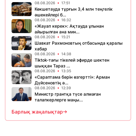
08.08.2026
17:51
Көкшетауда тұрғын 3,4 млн теңгелік
әшекейлері б...
08.08.2026
16:32
«Жауап керек»: Ақтауда ұлынан
айырылған ана мин...
08.08.2026
15:21
Шавкат Рахмоновтың отбасында қаралы
хабар
08.08.2026
14:38
Tiktok-тағы тікелей эфирде шектен
шыққан Тараз ...
08.08.2026
13:35
«Сараптама бәрін өзгертті»: Арман
Дүйсеновтің ә...
08.08.2026
12:39
Министр грантқа түсе алмаған
талапкерлерге маңы...
Барлық жаңалықтар