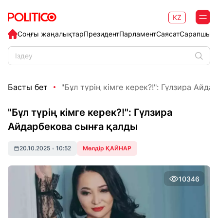
KZ
Соңғы жаңалықтар
Президент
Парламент
Саясат
Сарапшыл
Басты бет
"Бұл түрің кімге керек?!": Гүлзира Айдар
"Бұл түрің кімге керек?!": Гүлзира
Айдарбекова сынға қалды
20.10.2025
•
10:52
Мөлдір ҚАЙНАР
10346