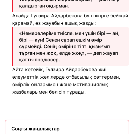
қалдырған оқырман.
Алайда Гүлзира Айдарбекова бұл пікірге бейжай
қарамай, өз жауабын ашық жазды:
«Немерелеріме тиіспе, мен үшін бірі — ай,
бірі — күн! Сенен сұрап ешкім өмір
сүрмейді. Сенің өміріңе тіпті қызығып
тұрған мен жоқ, елде жоқ», — деп жауап
қатты продюсер.
Айта кетейік, Гүлзира Айдарбекова жиі
әлеуметтік желілерде отбасылық сәттермен,
өмірлік ойларымен және мотивациялық
жазбаларымен бөлісіп тұрады.
Соңғы жаңалықтар