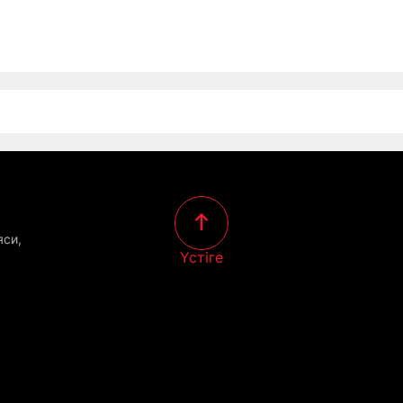
яси,
Үстіге