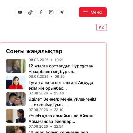
Меню
KZ
Соңғы жаңалықтар
08.08.2026
10:21
12 жылға сотталды: Нұрсұлтан
Назарбаевтың бұрын...
08.08.2026
09:20
Туған әпкесі сотталған: Ақсуда
әкімінің орынбас...
07.08.2026
23:46
Әділет Зейнел: Менің үйленгенім
— өткенімді ұмы...
07.08.2026
23:10
«Үнсіз қала алмаймын»: Айжан
Аймағанова әйелдер...
07.08.2026
22:54
"Діндар болып көрінемін деп