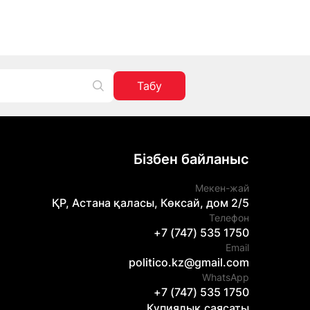
Табу
Бізбен байланыс
Мекен-жай
ҚР, Астана қаласы, Көксай, дом 2/5
Телефон
+7 (747) 535 1750
Email
politico.kz@gmail.com
WhatsApp
+7 (747) 535 1750
Құпиялық саясаты