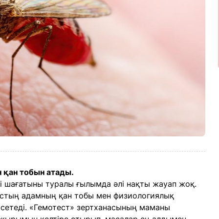
 қан тобын атады.
і шағатыны туралы ғылымда әлі нақты жауап жоқ.
ыстың адамның қан тобы мен физиологиялық
рсетеді. «Гемотест» зертханасының маманы