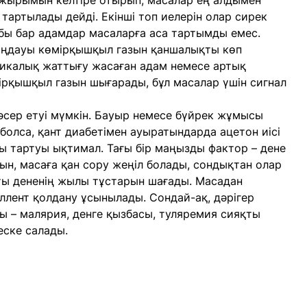
ұжырымын келтіре отырып, масалар ең алдымен
 тартылады дейді. Екінші топ иелерін олар сирек
обы бар адамдар масаларға аса тартымды емес.
аңдауы көмірқышқыл газын қаншалықты көп
зикалық жаттығу жасаған адам немесе артық
мірқышқыл газын шығарады, бұл масалар үшін сигнал
 әсер етуі мүмкін. Бауыр немесе бүйрек жұмысы
болса, қант диабетімен ауыратындарда ацетон иісі
ды тартуы ықтимал. Тағы бір маңызды фактор – дене
ын, масаға қан сору жеңіл болады, сондықтан олар
қты дененің жылы тұстарын шағады. Масадан
пеллент қолдану ұсынылады. Сондай-ақ, дәрігер
ы – малярия, денге қызбасы, туляремия сияқты
еске салады.