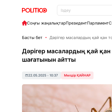
Соңғы жаңалықтар
Президент
Парламент
С
Басты бет
Дәрігер масалардың қай қан т
Дәрігер масалардың қай қан
шағатынын айтты
22.05.2025
•
10:37
Мөлдір ҚАЙНАР