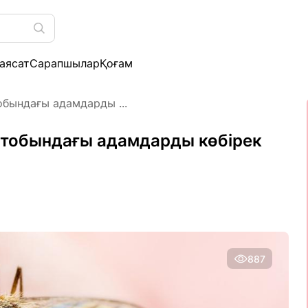
аясат
Сарапшылар
Қоғам
обындағы адамдарды ...
 тобындағы адамдарды көбірек
887