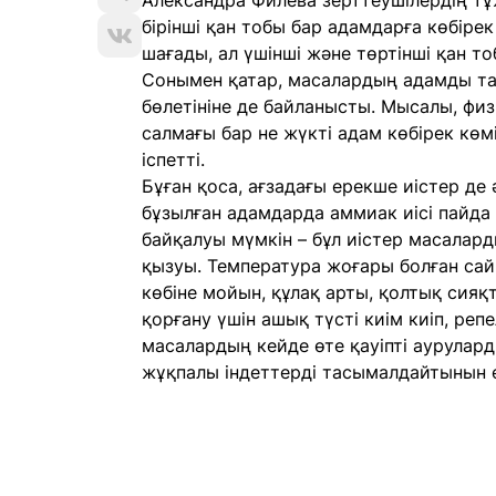
Александра Филёва зерттеушілердің т
бірінші қан тобы бар адамдарға көбірек
шағады, ал үшінші және төртінші қан т
Сонымен қатар, масалардың адамды т
бөлетініне де байланысты. Мысалы, фи
салмағы бар не жүкті адам көбірек кө
іспетті.
Бұған қоса, ағзадағы ерекше иістер де
бұзылған адамдарда аммиак иісі пайда 
байқалуы мүмкін – бұл иістер масалар
қызуы. Температура жоғары болған сай
көбіне мойын, құлақ арты, қолтық сия
қорғану үшін ашық түсті киім киіп, ре
масалардың кейде өте қауіпті аурулард
жұқпалы індеттерді тасымалдайтынын 