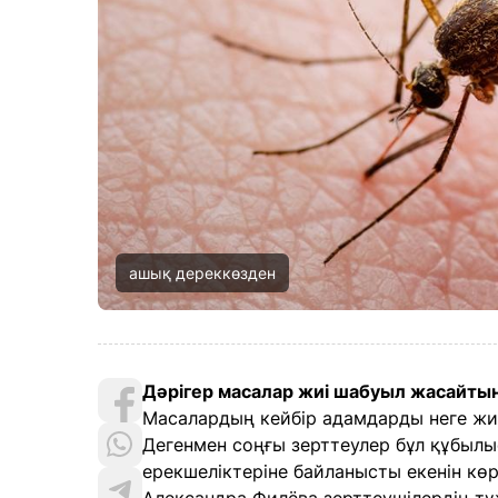
ашық дереккөзден
Дәрігер масалар жиі шабуыл жасайтын
Масалардың кейбір адамдарды неге жи
Дегенмен соңғы зерттеулер бұл құбыл
ерекшеліктеріне байланысты екенін кө