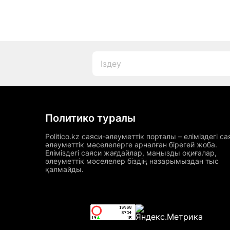
Политико туралы
Politico.kz саяси-әлеуметтік порталы – еліміздегі са
әлеуметтік мәселелерге арналған бірегей жоба.
Еліміздегі саяси жағдайлар, маңызды оқиғалар,
әлеуметтік мәселелер біздің назарымыздан тыс
қалмайды.