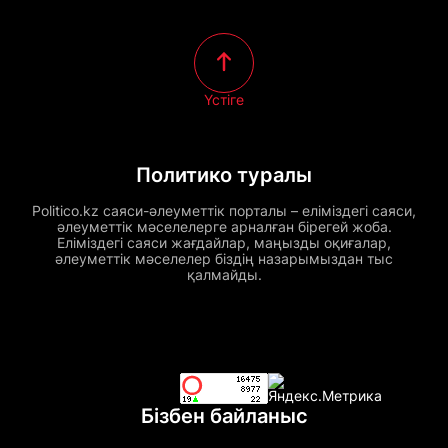
Үстіге
Политико туралы
Politico.kz саяси-әлеуметтік порталы – еліміздегі саяси,
әлеуметтік мәселелерге арналған бірегей жоба.
Еліміздегі саяси жағдайлар, маңызды оқиғалар,
әлеуметтік мәселелер біздің назарымыздан тыс
қалмайды.
Бізбен байланыс