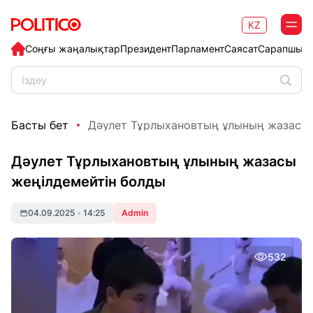
KZ
Соңғы жаңалықтар
Президент
Парламент
Саясат
Сарапшыл
Басты бет
Дәулет Тұрлыхановтың ұлының жазасы ж
Дәулет Тұрлыхановтың ұлының жазасы
жеңілдемейтін болды
04.09.2025
•
14:25
Admin
532