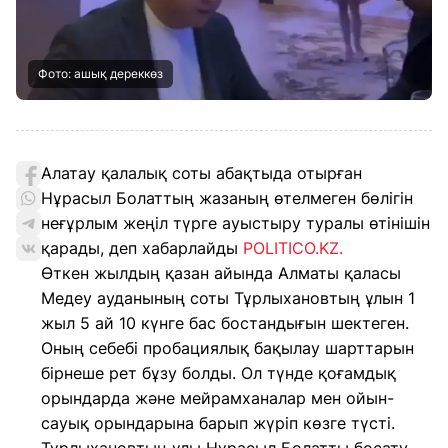
Фото: ашық дереккөз
Алатау қалалық соты абақтыда отырған
Нұрасыл Болаттың жазаның өтелмеген бөлігін
неғұрлым жеңіл түрге ауыстыру туралы өтінішін
қарады, деп хабарлайды
POLITICO.KZ.
Өткен жылдың қазан айында Алматы қаласы
Медеу ауданының соты Тұрлыхановтың ұлын 1
жыл 5 ай 10 күнге бас бостандығын шектеген.
Оның себебі пробациялық бақылау шарттарын
бірнеше рет бұзу болды. Ол түнде қоғамдық
орындарда және мейрамханалар мен ойын-
сауық орындарына барып жүріп көзге түсті.