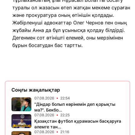
Тұрлыхановтың ұлы Нұрасыл Болатты босату
туралы ол жазасын өтеп жатқан мекеме сұраған
және прокуратура оның өтінішін қолдады.
Жәбірленуші адвокаттар Олег Чернов пен оның
жұбайы Анна да бұл ұсынысқа қолдау білдірді.
Дегенмен сот өтінішті елемей, оны мерзімінен
бұрын босатудан бас тартты.
Соңғы жаңалықтар
07.08.2026
22:54
"Діндар болып көрінемін деп қорықты
ма?". Бекбо...
07.08.2026
22:25
Қазақстан футбол құрамасын басқаруға
әлемге тан...
07.08.2026
21:16