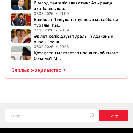
6 млрд теңгелік алаяқтық: Атырауда
экс-басшылар...
07.08.2026
21:09
Бекболат Тілеухан жауапсыз махаббаты
туралы: Қы...
07.08.2026
20:19
Әділет көлік дауы туралы: Ұлдананың
анасы "сенд...
07.08.2026
20:16
Қазақстан мектептерінде хиджаб киюге
бола ма? М...
Барлық жаңалықтар
Табу