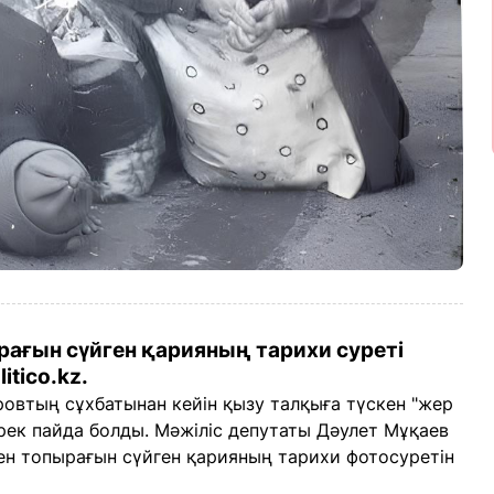
ағын сүйген қарияның тарихи суреті
tico.kz.
ровтың сұхбатынан кейін қызу талқыға түскен "жер
рек пайда болды. Мәжіліс депутаты Дәулет Мұқаев
кен топырағын сүйген қарияның тарихи фотосуретін