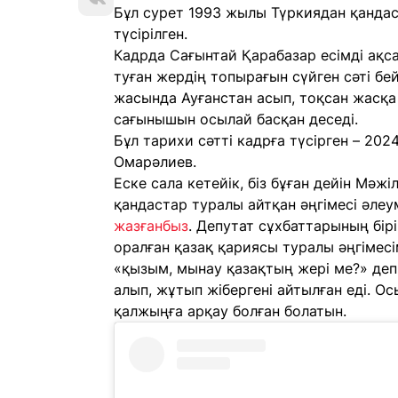
Бұл сурет 1993 жылы Түркиядан қандас
түсірілген.
Кадрда Сағынтай Қарабазар есімді ақ
туған жердің топырағын сүйген сәті бе
жасында Ауғанстан асып, тоқсан жасқа 
сағынышын осылай басқан деседі.
Бұл тарихи сәтті кадрға түсірген – 20
Омарәлиев.
Еске сала кетейік, біз бұған дейін Мә
қандастар туралы айтқан әңгімесі әле
жазғанбыз
. Депутат сұхбаттарының бір
оралған қазақ қариясы туралы әңгімесі
«қызым, мынау қазақтың жері ме?» деп 
алып, жұтып жібергені айтылған еді. Осы
қалжыңға арқау болған болатын.