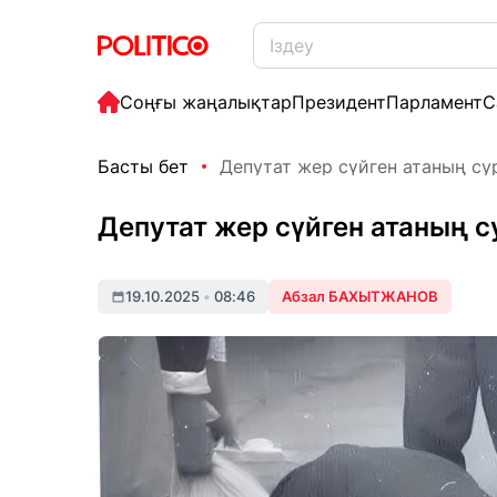
Соңғы жаңалықтар
Президент
Парламент
С
Басты бет
Депутат жер сүйген атаның су
Депутат жер сүйген атаның 
19.10.2025
•
08:46
Абзал БАХЫТЖАНОВ