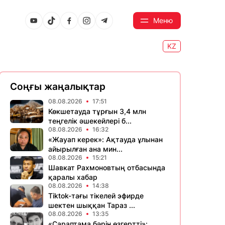
Меню
KZ
Соңғы жаңалықтар
08.08.2026
17:51
Көкшетауда тұрғын 3,4 млн
теңгелік әшекейлері б...
08.08.2026
16:32
«Жауап керек»: Ақтауда ұлынан
айырылған ана мин...
08.08.2026
15:21
Шавкат Рахмоновтың отбасында
қаралы хабар
08.08.2026
14:38
Tiktok-тағы тікелей эфирде
шектен шыққан Тараз ...
08.08.2026
13:35
«Сараптама бәрін өзгертті»: