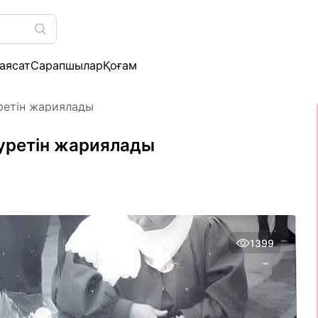
аясат
Сарапшылар
Қоғам
ретін жариялады
суретін жариялады
1399