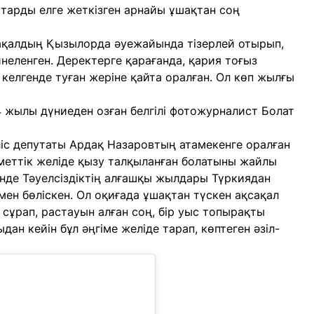
тарды елге жеткізген арнайы ұшақтан соң
сақалдың Қызылорда әуежайында тізерлей отырып,
йнеленген. Деректерге қарағанда, қария тоғыз
келгенде туған жеріне қайта оралған. Ол көп жылғы
24 жылы дүниеден озған белгілі фотожурналист Болат
жіліс депутаты Ардақ Назаровтың атамекенге оралған
уметтік желіде қызу талқыланған болатыны жайлы
інде Тәуелсіздіктің алғашқы жылдары Түркиядан
мен бөліскен. Ол оқиғада ұшақтан түскен ақсақал
сұрап, растауын алған соң, бір уыс топырақты
дан кейін бұл әңгіме желіде тарап, көптеген әзіл-