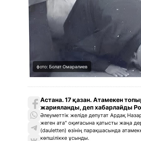
фото: Болат Омарәлиев
Астана. 17 қазан.
Атамекен топыр
жарияланды, деп хабарлайды Poli
Әлеуметтік желіде депутат Ардақ Наза
жеген ата" оқиғасына қатысты жаңа де
(dauletten) өзінің парақшасында атаме
көпшілікке ұсынды.