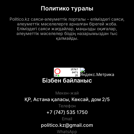
Политико туралы
Politico.kz саяси-әлеуметтік порталы – еліміздегі саяси,
әлеуметтік мәселелерге арналған бірегей жоба.
Еліміздегі саяси жағдайлар, маңызды оқиғалар,
әлеуметтік мәселелер біздің назарымыздан тыс
қалмайды.
Бізбен байланыс
Мекен-жай
ҚР, Астана қаласы, Көксай, дом 2/5
Телефон
+7 (747) 535 1750
Email
politico.kz@gmail.com
WhatsApp