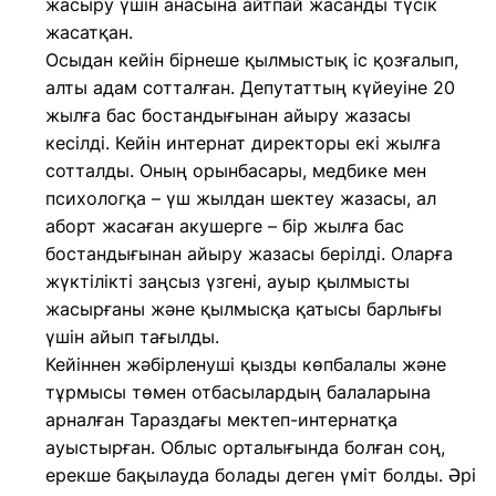
жасыру үшін анасына айтпай жасанды түсік
жасатқан.
Осыдан кейін бірнеше қылмыстық іс қозғалып,
алты адам сотталған. Депутаттың күйеуіне 20
жылға бас бостандығынан айыру жазасы
кесілді. Кейін интернат директоры екі жылға
сотталды. Оның орынбасары, медбике мен
психологқа – үш жылдан шектеу жазасы, ал
аборт жасаған акушерге – бір жылға бас
бостандығынан айыру жазасы берілді. Оларға
жүктілікті заңсыз үзгені, ауыр қылмысты
жасырғаны және қылмысқа қатысы барлығы
үшін айып тағылды.
Кейіннен жәбірленуші қызды көпбалалы және
тұрмысы төмен отбасылардың балаларына
арналған Тараздағы мектеп-интернатқа
ауыстырған. Облыс орталығында болған соң,
ерекше бақылауда болады деген үміт болды. Әрі