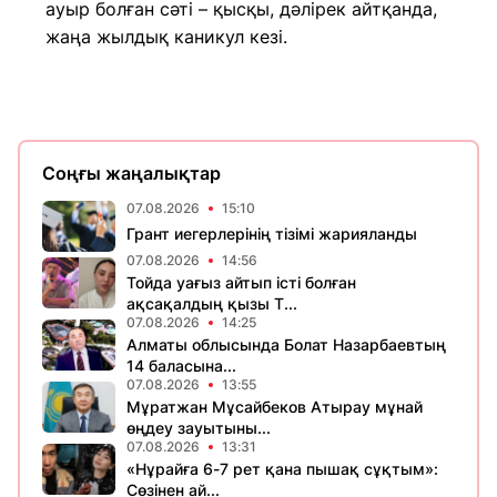
ауыр болған сәті – қысқы, дәлірек айтқанда,
жаңа жылдық каникул кезі.
Соңғы жаңалықтар
07.08.2026
15:10
Грант иегерлерінің тізімі жарияланды
07.08.2026
14:56
Тойда уағыз айтып істі болған
ақсақалдың қызы Т...
07.08.2026
14:25
Алматы облысында Болат Назарбаевтың
14 баласына...
07.08.2026
13:55
Мұратжан Мұсайбеков Атырау мұнай
өңдеу зауытыны...
07.08.2026
13:31
«Нұрайға 6-7 рет қана пышақ сұқтым»:
Сөзінен ай...