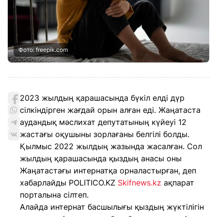
Фото: freepik.com
2023 жылдың қарашасында бүкіл елді дүр
сілкіндірген жағдай орын алған еді. Жаңатаста
аудандық мәслихат депутатының күйеуі 12
жастағы оқушыны зорлағаны белгілі болды.
Қылмыс 2022 жылдың жазында жасалған. Сол
жылдың қарашасында қыздың анасы оны
Жаңатастағы интернатқа орналастырған, деп
хабарлайды POLITICO.KZ
Skifnews.kz
ақпарат
порталына сілтеп.
Алайда интернат басшылығы қыздың жүктілігін