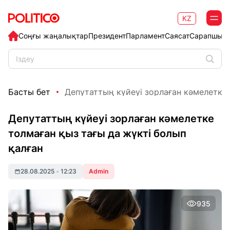
KZ
Соңғы жаңалықтар
Президент
Парламент
Саясат
Сарапшыл
Басты бет
Депутаттың күйеуі зорлаған кәмелетке т
Депутаттың күйеуі зорлаған кәмелетке
толмаған қыз тағы да жүкті болып
қалған
28.08.2025
•
12:23
Admin
935