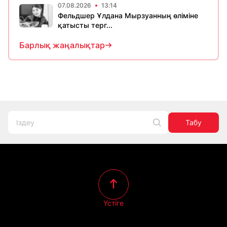
07.08.2026
13:14
Фельдшер Ұлдана Мырзуанның өліміне
қатысты терг...
Барлық жаңалықтар
Табу
Үстіге