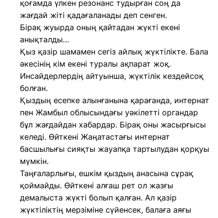
қоғамда үлкен резонанс тудырған соң да
жағдай жіті қадағаланады деп сенген.
Бірақ жуырда оның қайтадан жүкті екені
анықталды…
Қыз қазір шамамен сегіз айлық жүктілікте. Бала
әкесінің кім екені туралы ақпарат жоқ.
Инсайдерлердің айтуынша, жүктілік кездейсоқ
болған.
Қыздың есепке алынғанына қарағанда, интернат
пен Жамбыл облысындағы уәкілетті органдар
бұл жағдайдан хабардар. Бірақ оны жасырғысы
келеді. Өйткені Жаңатастағы интернат
басшылығы сияқты жауапқа тартылудан қорқуы
мүмкін.
Таңғаларлығы, ешкім қыздың анасына сұрақ
қоймайды. Өйткені алғаш рет ол жазғы
демалыста жүкті болып қалған. Ал қазір
жүктіліктің мерзіміне сүйенсек, балаға аяғы