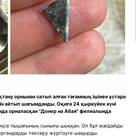
тану орнынан сатып алған тағамның ішінен ұстара
нін айтып шағымданды. Оқиға 24 қыркүйек күні
да орналасқан "Донер на Абая" филиалында
кеңсе пышағының сынығы шыққан. Ол бұл жағдайды
органдарды тексеру жүргізуге шақырды.