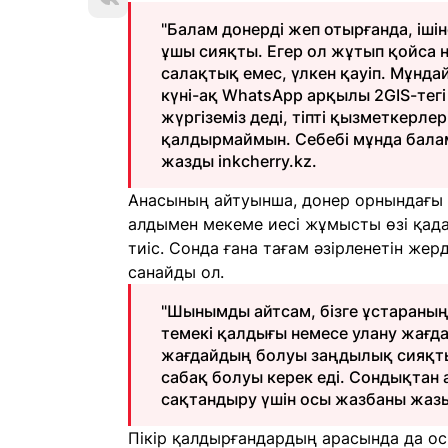
"Балам донерді жеп отырғанда, іш
ұшы сияқты. Егер ол жұтып қойса н
салақтық емес, үлкен қауіп. Мұнд
күні-ақ WhatsApp арқылы 2GIS-тег
жүргіземіз деді, тіпті қызметкерлер
қалдырмаймын. Себебі мұнда балам
жазды inkcherry.kz.
Анасының айтуынша, донер орнындағы м
алдымен мекеме иесі жұмысты өзі қада
тиіс. Сонда ғана тағам әзірленетін же
санайды ол.
"Шынымды айтсам, бізге ұстараның
темекі қалдығы немесе улану жағда
жағдайдың болуы заңдылық сияқты.
сабақ болуы керек еді. Сондықтан
сақтандыру үшін осы жазбаны жазып
Пікір қалдырғандардың арасында да ос