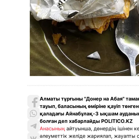
Алматы тұрғыны "Донер на Абая" тамақ
тауып, баласының өміріне қауіп төнге
қаладағы Айнабұлақ-3 ықшам ауданын
болған деп хабарлайды POLITICO.KZ
Анасының
айтуынша, дөнердің ішінен 
әлеуметтік желіде жариялап, жауапты 