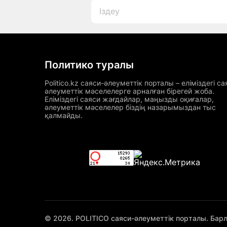
Политико туралы
Politico.kz саяси-әлеуметтік порталы – еліміздегі са
әлеуметтік мәселелерге арналған бірегей жоба.
Еліміздегі саяси жағдайлар, маңызды оқиғалар,
әлеуметтік мәселелер біздің назарымыздан тыс
қалмайды.
© 2026. POLITICO саяси-әлеуметтік порталы. Бар