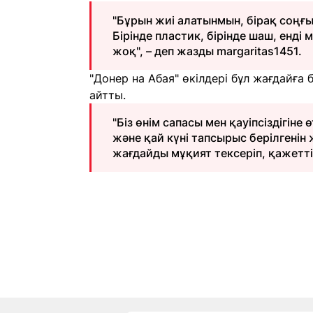
"Бұрын жиі алатынмын, бірақ соңғ
Бірінде пластик, бірінде шаш, енді
жоқ", – деп жазды margaritas1451.
"Донер на Абая" өкілдері бұл жағдайға б
айтты.
"Біз өнім сапасы мен қауіпсіздігін
және қай күні тапсырыс берілгені
жағдайды мұқият тексеріп, қажетті