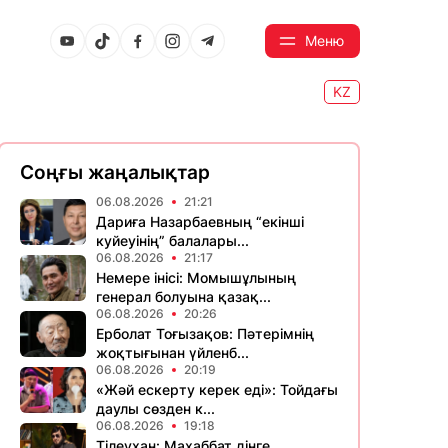
Меню
KZ
Соңғы жаңалықтар
06.08.2026
21:21
Дариға Назарбаевның “екінші
куйеуінің” балалары...
06.08.2026
21:17
Немере інісі: Момышұлының
генерал болуына қазақ...
06.08.2026
20:26
Ерболат Тоғызақов: Пәтерімнің
жоқтығынан үйленб...
06.08.2026
20:19
«Жәй ескерту керек еді»: Тойдағы
даулы сөзден к...
06.08.2026
19:18
Тілеухан: Махаббат дінге