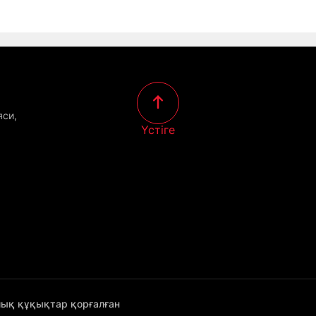
яси,
Үстіге
лық құқықтар қорғалған