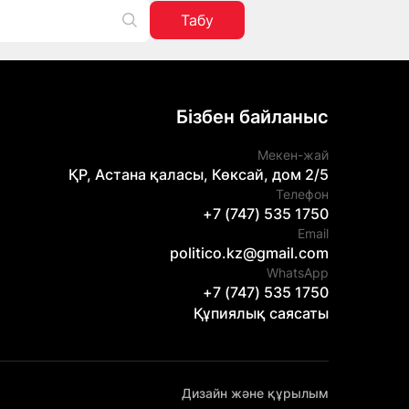
Табу
Бізбен байланыс
Мекен-жай
ҚР, Астана қаласы, Көксай, дом 2/5
Телефон
+7 (747) 535 1750
Email
politico.kz@gmail.com
WhatsApp
+7 (747) 535 1750
Құпиялық саясаты
Дизайн және құрылым