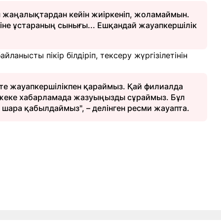
ы жаңалықтардан кейін жиіркеніп, жоламаймын.
 міне ұстараның сынығы... Ешқандай жауапкершілік
айланысты пікір білдіріп, тексеру жүргізілетінін
е өте жауапкершілікпен қараймыз. Қай филиалда
н жеке хабарламада жазуыңызды сұраймыз. Бұл
 шара қабылдаймыз", – делінген ресми жауапта.