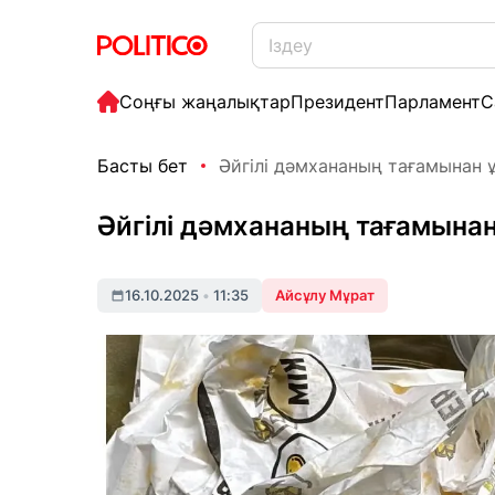
Соңғы жаңалықтар
Президент
Парламент
С
Басты бет
Әйгілі дәмхананың тағамынан
Әйгілі дәмхананың тағамын
16.10.2025
•
11:35
Айсұлу Мұрат