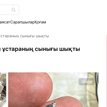
аясат
Сарапшылар
Қоғам
 ұстараның сынығы шықты
ан ұстараның сынығы шықты
459