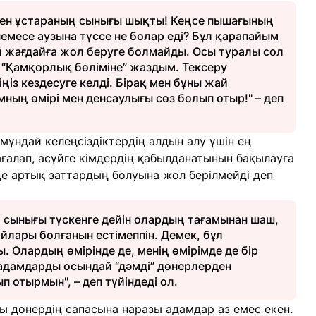
інен ұстараның сынығы шықты! Кеңсе пышағының
емесе аузына түссе не болар еді? Бұл қарапайым
ай жағдайға жол беруге болмайды. Осы туралы сол
і “Қамқорлық бөліміне” жаздым. Тексеру
іңіз кездесуге келді. Бірақ мен бұны жай
ның өмірі мен денсаулығы сөз болып отыр!" – деп
ұндай келеңсіздіктердің алдын алу үшін ең
ғалап, асүйге кімдердің қабылданатынын бақылауға
рде артық заттардың болуына жол берілмейді деп
 сынығы түскенге дейін олардың тағамынан шаш,
йлары болғанын естімеппін. Демек, бұл
 Олардың өмірінде де, менің өмірімде де бір
 адамдарды осындай “дәмді” дөнерлерден
 отырмын", – деп түйіндеді ол.
ы донердің сапасына наразы адамдар аз емес екен.