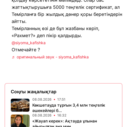
қолдау көрсететінін мәлімдеді. Олар бас
жаттықтырушыға 5000 теңгелік сертификат, ал
Темірланға бір жылдық дөнер қоры беретіндерін
айтты.
Темірланның өзі де бұл жазбаны көріп,
«Рахмет?» деп пікір қалдырды.
@siyoma_kafishka
Отмечайте ?
♬ оригинальный звук - siyoma_kafishka
Соңғы жаңалықтар
08.08.2026
17:51
Көкшетауда тұрғын 3,4 млн теңгелік
әшекейлері б...
08.08.2026
16:32
«Жауап керек»: Ақтауда ұлынан
айырылған ана мин...