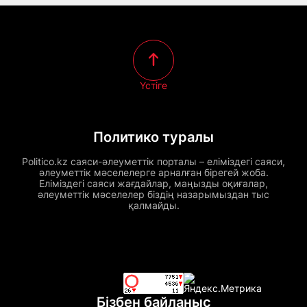
Үстіге
Политико туралы
Politico.kz саяси-әлеуметтік порталы – еліміздегі саяси,
әлеуметтік мәселелерге арналған бірегей жоба.
Еліміздегі саяси жағдайлар, маңызды оқиғалар,
әлеуметтік мәселелер біздің назарымыздан тыс
қалмайды.
Бізбен байланыс