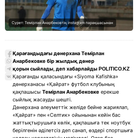
Сурет: Темірлан Анарбековтің instagram парақшасынан
Қарағандыдағы дөнерхана Темірлан
Анарбековке бір жылдық дөнер
қорын сыйлады, деп хабарлайды
POLITICO.KZ
Қарағанды қаласындағы «Siyoma Kafishka»
дөнерханасы «Қайрат» футбол клубының
қақпашысы
Темірлан Анарбековке
ерекше
сыйлық жасауды шешті.
Дөнерхана әлеуметтік желіде бейне жариялап,
«Қайрат» пен «Селтик» ойынынан кейін бас
жаттықтырушыға көлік, қақпашыға тек ноутбук
берілгенін әділетсіз деп санап, өздері спортшыға