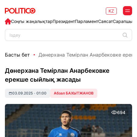
KZ
Соңғы жаңалықтар
Президент
Парламент
Саясат
Сарапшыл
Басты бет
Дөнерхана Темірлан Анарбековке ерекш
Дөнерхана Темірлан Анарбековке
ерекше сыйлық жасады
03.09.2025
•
01:00
Абзал БАХЫТЖАНОВ
694