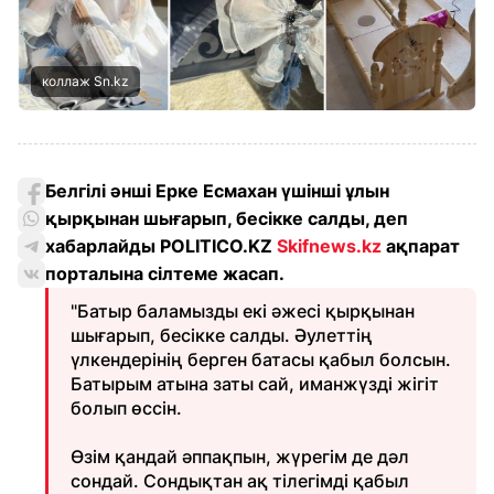
коллаж Sn.kz
Белгілі әнші Ерке Есмахан үшінші ұлын
қырқынан шығарып, бесікке салды, деп
хабарлайды POLITICO.KZ
Skifnews.kz
ақпарат
порталына сілтеме жасап.
"Батыр баламызды екі әжесі қырқынан
шығарып, бесікке салды. Әулеттің
үлкендерінің берген батасы қабыл болсын.
Батырым атына заты сай, иманжүзді жігіт
болып өссін.
Өзім қандай әппақпын, жүрегім де дәл
сондай. Сондықтан ақ тілегімді қабыл