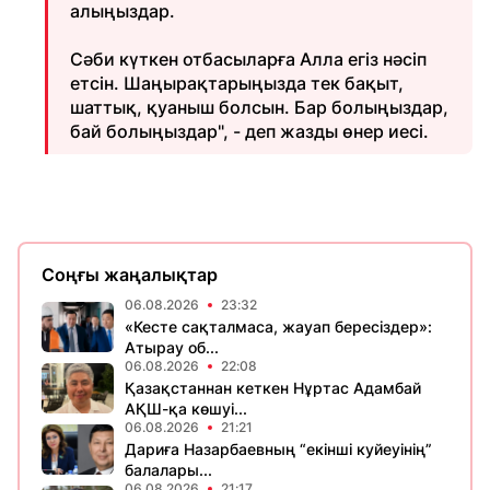
алыңыздар.
Сәби күткен отбасыларға Алла егіз нәсіп
етсін. Шаңырақтарыңызда тек бақыт,
шаттық, қуаныш болсын. Бар болыңыздар,
бай болыңыздар", - деп жазды өнер иесі.
Соңғы жаңалықтар
06.08.2026
23:32
«Кесте сақталмаса, жауап бересіздер»:
Атырау об...
06.08.2026
22:08
Қазақстаннан кеткен Нұртас Адамбай
АҚШ-қа көшуі...
06.08.2026
21:21
Дариға Назарбаевның “екінші куйеуінің”
балалары...
06.08.2026
21:17