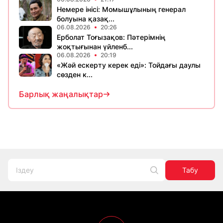
Немере інісі: Момышұлының генерал
болуына қазақ...
06.08.2026
20:26
Ерболат Тоғызақов: Пәтерімнің
жоқтығынан үйленб...
06.08.2026
20:19
«Жәй ескерту керек еді»: Тойдағы даулы
сөзден к...
Барлық жаңалықтар
Табу