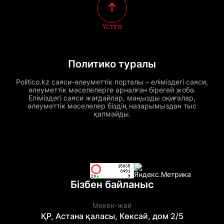
Үстіге
Политико туралы
Politico.kz саяси-әлеуметтік порталы – еліміздегі саяси,
әлеуметтік мәселелерге арналған бірегей жоба.
Еліміздегі саяси жағдайлар, маңызды оқиғалар,
әлеуметтік мәселелер біздің назарымыздан тыс
қалмайды.
Бізбен байланыс
Мекен-жай
ҚР, Астана қаласы, Көксай, дом 2/5