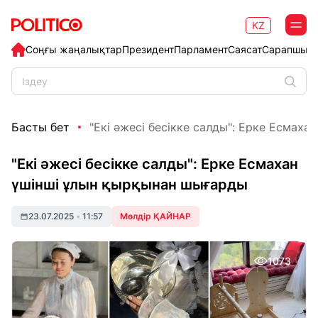
KZ
Соңғы жаңалықтар
Президент
Парламент
Саясат
Сарапшыл
Басты бет
"Екі әжесі бесікке салды": Ерке Есмахан 
"Екі әжесі бесікке салды": Ерке Есмахан
үшінші ұлын қырқынан шығарды
23.07.2025
•
11:57
Мөлдір ҚАЙНАР
1073