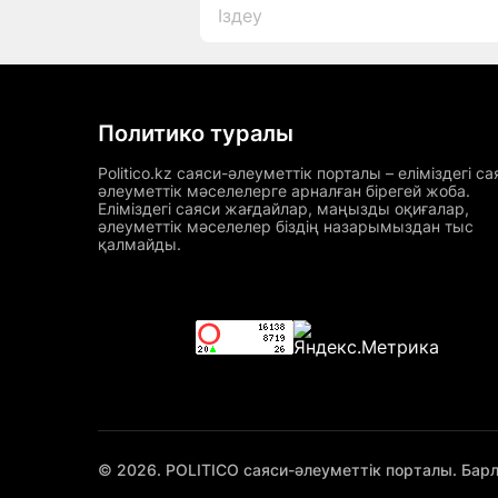
Политико туралы
Politico.kz саяси-әлеуметтік порталы – еліміздегі са
әлеуметтік мәселелерге арналған бірегей жоба.
Еліміздегі саяси жағдайлар, маңызды оқиғалар,
әлеуметтік мәселелер біздің назарымыздан тыс
қалмайды.
© 2026. POLITICO саяси-әлеуметтік порталы. Бар