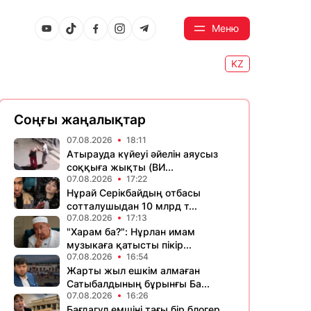
Меню
KZ
Соңғы жаңалықтар
07.08.2026
18:11
Атырауда күйеуі әйелін аяусыз
соққыға жықты (ВИ...
07.08.2026
17:22
Нұрай Серікбайдың отбасы
сотталушыдан 10 млрд т...
07.08.2026
17:13
"Харам ба?": Нұрлан имам
музыкаға қатысты пікір...
07.08.2026
16:54
Жарты жыл ешкім алмаған
Сатыбалдының бұрынғы Ба...
07.08.2026
16:26
Бағдагүл емшіні тағы бір блогер