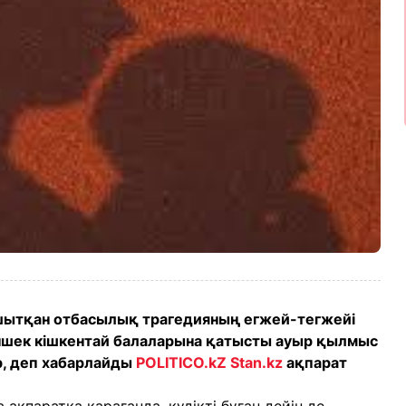
ытқан отбасылық трагедияның егжей-тегжейі
ліншек кішкентай балаларына қатысты ауыр қылмыс
р, деп хабарлайды
POLITICO.kZ
Stan.kz
ақпарат