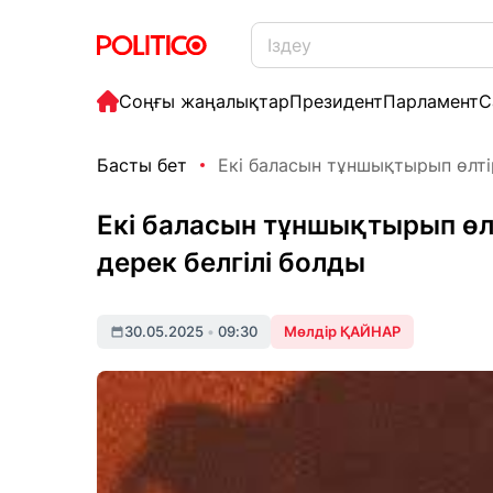
Соңғы жаңалықтар
Президент
Парламент
С
Басты бет
Екі баласын тұншықтырып өлтір
Екі баласын тұншықтырып өл
дерек белгілі болды
30.05.2025
•
09:30
Мөлдір ҚАЙНАР