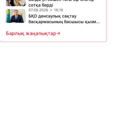
сотқа берді
07.08.2026
16:16
БҚО денсаулық сақтау
басқармасының басшысы қызм...
Барлық жаңалықтар