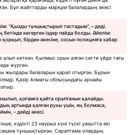
 ақпаратқа қарағанда, күдікті бұған дейін де
аған. Бұл жайттарды марқұм балалардың әкесі
лім: “Қызды тұншықтырып тастадым”, – деді.
 бетінде көгерген іздер пайда болды. Әйелім:
ы қорқып, бірден әкесіне, сосын полицияға хабар
не алып кеткен. Қылмыс орын алған сәтте үйде тағы
еде жүрген.
ғы жылдары балаларын қарап отырған. Бұрын
білімді. Қазір Алматы облысындағы арнайы
жатыр.
азылып, қоғамға қайта оралғанын қалайды.
дың артында қалған рухы үшін, ең болмаса,
мін, – дейді әкесі.
нше, күдікті 23 наурыз күні түскі уақытта екі
сақана тұншықтырған. Сараптама олардың