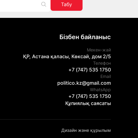
Табу
Бізбен байланыс
Мекен-жай
ҚР, Астана қаласы, Көксай, дом 2/5
Телефон
+7 (747) 535 1750
Email
politico.kz@gmail.com
WhatsApp
+7 (747) 535 1750
Құпиялық саясаты
Дизайн және құрылым