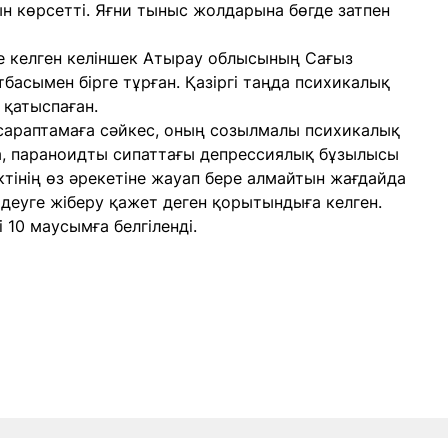
 көрсетті. Яғни тыныс жолдарына бөгде затпен
е келген келіншек Атырау облысының Сағыз
басымен бірге тұрған. Қазіргі таңда психикалық
 қатыспаған.
қ сараптамаға сәйкес, оның созылмалы психикалық
а, параноидты сипаттағы депрессиялық бұзылысы
ктінің өз әрекетіне жауап бере алмайтын жағдайда
мдеуге жіберу қажет деген қорытындыға келген.
і 10 маусымға белгіленді.