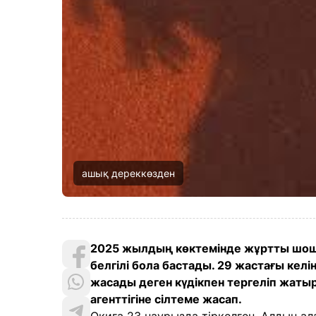
ашық дереккөзден
2025 жылдың көктемінде жұртты шош
белгілі бола бастады. 29 жастағы ке
жасады деген күдікпен тергеліп жаты
агенттігіне сілтеме жасап.