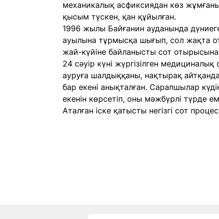
механикалық асфиксиядан көз жұмғанын
қысым түскен, қан құйылған.
1996 жылы Байғанин ауданында дүниег
ауылына тұрмысқа шығып, сол жақта от
жай-күйіне байланысты сот отырысына
24 сәуір күні жүргізілген медициналы
ауруға шалдыққаны, нақтырақ айтқанд
бар екені анықталған. Сарапшылар күді
екенін көрсетіп, оны мәжбүрлі түрде е
Аталған іске қатысты негізгі сот процес