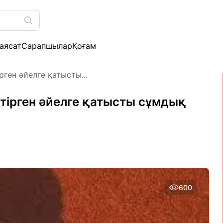
аясат
Сарапшылар
Қоғам
ген әйелге қатысты...
тірген әйелге қатысты сұмдық
600