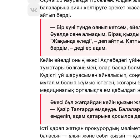
Оқиға 23 наурызда тіркелген. Алдын ала
балаларына зиян келтіруге әрекет жас
айтып берді.
— Бір күні түнде оянып кетсем, әйе
Әуелде сене алмадым. Бірақ қыздың
“Жақында өледі”, – деп айтты. Қатт
бердім, – деді ер адам.
Кейін әйелді оның әкесі Ақтөбедегі үйі
туыстары болғанымен, олар басқа бөлм
Күдікті үй шаруасымен айналысып, соң
мұғалім болып жұмыс істеген, жоғары 
медициналық орталықта ем қабылдап 
Әкесі бұл жағдайдан кейін қызын ж
— Қазір Талғарда емдеуде. Балалар
емделіп, адам қатарына қосылса дей
Істі қарап жатқан прокурордың мәліметі
баласын — ұлын және сәби қызын — қа