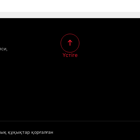
яси,
Үстіге
лық құқықтар қорғалған