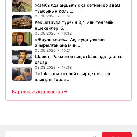
Жамбылда аңшылыққа кеткен ер адам
туысының қолы...
08.08.2026
17:51
Көкшетауда тұрғын 3,4 млн теңгелік
әшекейлері б...
08.08.2026
16:32
«Жауап керек»: Ақтауда ұлынан
айырылған ана мин...
08.08.2026
15:21
Шавкат Рахмоновтың отбасында қаралы
хабар
08.08.2026
14:38
Tiktok-тағы тікелей эфирде шектен
шыққан Тараз ...
Барлық жаңалықтар