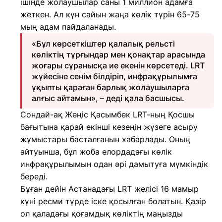
ішінде жолаушылар саны 1 миллион адамға
жеткен. Ал күн сайын жаңа көлік түрін 65-75
мың адам пайдаланады.
«Бұл көрсеткіштер қалалық рельсті
көліктің тұрғындар мен қонақтар арасында
жоғары сұранысқа ие екенін көрсетеді. LRT
жүйесіне сенім білдіріп, инфрақұрылымға
ұқыпты қараған барлық жолаушыларға
алғыс айтамын», – деді қала басшысы.
Сондай-ақ Жеңіс Қасымбек LRT-ның Қосшы
бағытына қарай екінші кезеңін жүзеге асыру
жұмыстары басталғанын хабарлады. Оның
айтуынша, бұл жоба елордадағы көлік
инфрақұрылымын одан әрі дамытуға мүмкіндік
береді.
Бұған дейін Астанадағы LRT желісі 16 мамыр
күні ресми түрде іске қосылған болатын. Қазір
ол қаладағы қоғамдық көліктің маңызды