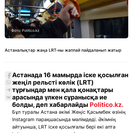
Фото: Politico.kz
Астаналықтар жаңа LRT-ны жаппай пайдаланып жатыр
Астанада 16 мамырда іске қосылған
жеңіл рельсті көлік (LRT)
тұрғындар мен қала қонақтары
арасында үлкен сұранысқа ие
болды, деп хабарлайды
Politico.kz.
Бұл туралы Астана әкімі Жеңіс Қасымбек өзінің
Instagram парақшасында мәлімдеді. Әкімнің
айтуынша, LRT іске қосылғалы бері екі апта