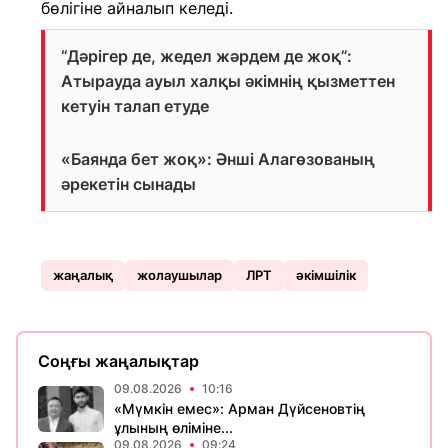
бөлігіне айналып келеді.
“Дәрігер де, жедел жәрдем де жоқ”:
Атырауда ауыл халқы әкімнің қызметтен
кетуін талап етуде
«Баянда бет жоқ»: Әнші Алагөзованың
әрекетін сынады
жаңалық
жолаушылар
ЛРТ
әкімшілік
Соңғы жаңалықтар
09.08.2026
10:16
«Мүмкін емес»: Арман Дүйсеновтің
ұлының өліміне...
09.08.2026
09:24