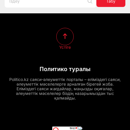
Табу
Үстіге
Политико туралы
Politico.kz саяси-әлеуметтік порталы – еліміздегі саяси,
әлеуметтік мәселелерге арналған бірегей жоба.
Еліміздегі саяси жағдайлар, маңызды оқиғалар,
әлеуметтік мәселелер біздің назарымыздан тыс
қалмайды.