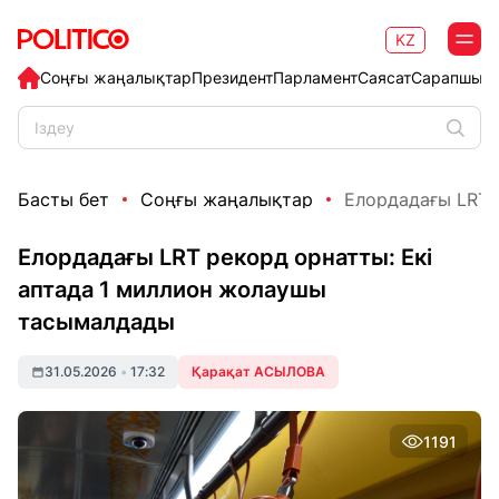
KZ
Соңғы жаңалықтар
Президент
Парламент
Саясат
Сарапшыл
Басты бет
Соңғы жаңалықтар
Елордадағы LRT р
Елордадағы LRT рекорд орнатты: Екі
аптада 1 миллион жолаушы
тасымалдады
31.05.2026
•
17:32
Қарақат АСЫЛОВА
1191