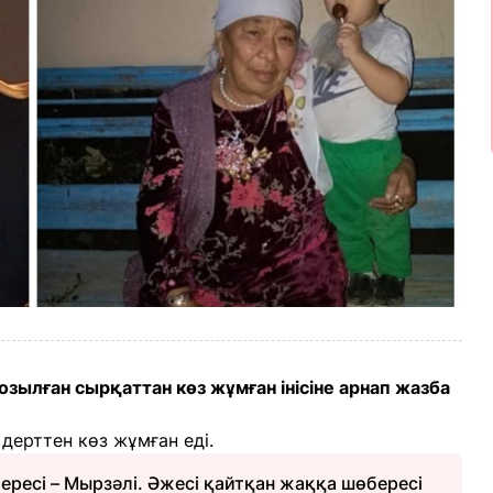
озылған сырқаттан көз жұмған інісіне арнап жазба
 дерттен көз жұмған еді.
бересі – Мырзәлі. Әжесі қайтқан жаққа шөбересі