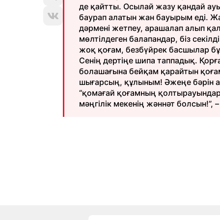
де қайтты. Осылай жазу қандай ау
баурап алатын жан бауырым еді. Ж
дәрмені жетпеу, арашалап алып қалм
мөлтілдеген балапандар, біз секіл
жоқ қоғам, безбүйрек басшылар бұл
Сенің дертіңе шипа таппадық. Қорғ
болашағына бейқам қарайтын қоға
шығарсың, құлыным! Әжеңе бәрін 
“қомағай қоғамның қолтырауындары
мәңгілік мекенің жәннәт болсын!”, 