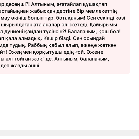
ыр десеңші?! Алтыным, ағатайлап құшақтап
астайыңнан жабысқан дертіңе бір мемлекеттің
ау өкініш болып тұр, ботақаным! Сен секілді көзі
ді шырылдаған ата аналар әлі жетеді. Қайырымы
 дүниені қайдан түсінсін?! Балапаным, қош бол!
ап қала алмадық. Кешір бізді. Сен осындай
мда тудың. Раббың қабыл алып, әжеңе жеткен
айт! Әжеңмен қорқытушы едің ғой. Әжеңе
 әлі тойған жоқ” де. Алтыным, балапаным,
– деп жазды әнші.