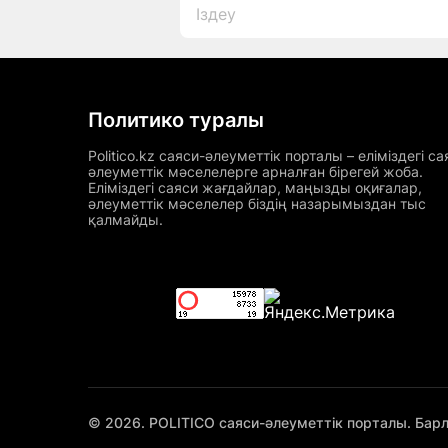
Политико туралы
Politico.kz саяси-әлеуметтік порталы – еліміздегі са
әлеуметтік мәселелерге арналған бірегей жоба.
Еліміздегі саяси жағдайлар, маңызды оқиғалар,
әлеуметтік мәселелер біздің назарымыздан тыс
қалмайды.
© 2026. POLITICO саяси-әлеуметтік порталы. Бар