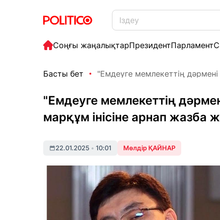
Соңғы жаңалықтар
Президент
Парламент
С
Басты бет
"Емдеуге мемлекеттің дәрмені ж
"Емдеуге мемлекеттің дәрмен
марқұм інісіне арнап жазба
22.01.2025
•
10:01
Мөлдір ҚАЙНАР