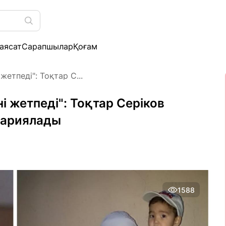
аясат
Сарапшылар
Қоғам
етпеді": Тоқтар С...
і жетпеді": Тоқтар Серіков
 жариялады
1588