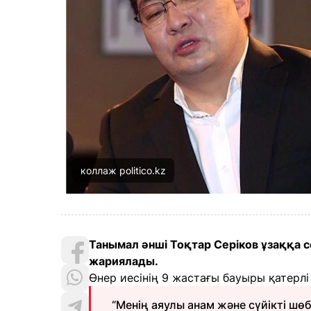
коллаж politico.kz
Танымал әнші Тоқтар Серіков ұзаққа с
жариялады.
Өнер иесінің 9 жастағы бауыры қатерлі
“Менің аяулы анам және сүйікті шө