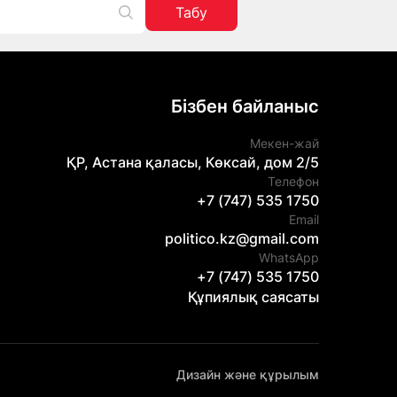
Табу
Бізбен байланыс
Мекен-жай
ҚР, Астана қаласы, Көксай, дом 2/5
Телефон
+7 (747) 535 1750
Email
politico.kz@gmail.com
WhatsApp
+7 (747) 535 1750
Құпиялық саясаты
Дизайн және құрылым