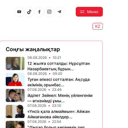
Меню
KZ
Соңғы жаңалықтар
08.08.2026
10:21
12 жылға сотталды: Нұрсұлтан
Назарбаевтың бұрын...
08.08.2026
09:20
Туған әпкесі сотталған: Ақсуда
әкімінің орынбас...
07.08.2026
23:46
Әділет Зейнел: Менің үйленгенім
— өткенімді ұмы...
07.08.2026
23:10
«Үнсіз қала алмаймын»: Айжан
Аймағанова әйелдер...
07.08.2026
22:54
"Діндар болып көрінемін деп