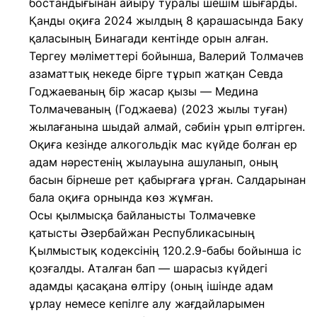
бостандығынан айыру туралы шешім шығарды.
Қанды оқиға 2024 жылдың 8 қарашасында Баку
қаласының Бинагади кентінде орын алған.
Тергеу мәліметтері бойынша, Валерий Толмачев
азаматтық некеде бірге тұрып жатқан Севда
Годжаеваның бір жасар қызы — Медина
Толмачеваның (Годжаева) (2023 жылы туған)
жылағанына шыдай алмай, сәбиін ұрып өлтірген.
Оқиға кезінде алкогольдік мас күйде болған ер
адам нәрестенің жылауына ашуланып, оның
басын бірнеше рет қабырғаға ұрған. Салдарынан
бала оқиға орнында көз жұмған.
Осы қылмысқа байланысты Толмачевке
қатысты Әзербайжан Республикасының
Қылмыстық кодексінің 120.2.9-бабы бойынша іс
қозғалды. Аталған бап — шарасыз күйдегі
адамды қасақана өлтіру (оның ішінде адам
ұрлау немесе кепілге алу жағдайларымен