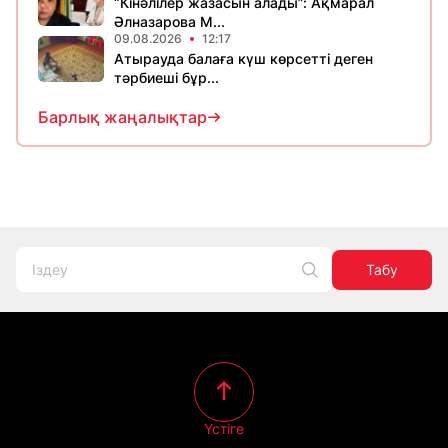
“Кінәлілер жазасын алады”: Ақмарал
Әлназарова М...
09.08.2026
12:17
Атырауда балаға күш көрсетті деген
тәрбиеші бұр...
Барлық жаңалықтар
Табу
Үстіге