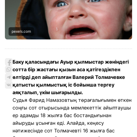
pexels.com
Баку қаласындағы Ауыр қылмыстар жөніндегі
сотта бір жастағы қызын аса қатігездікпен
өлтірді деп айыпталған Валерий Толмачевке
қатысты қылмыстық іс бойынша тергеу
аяқталып, үкім шығарылды.
Судья Фарид Намазовтың төрағалығымен өткен
соңғы сот отырысында мемлекеттік айыптаушы
ер адамды 18 жылға бас бостандығынан
айыруды ұсынған еді. Алайда, кеңесу
нәтижесінде сот Толмачевті 16 жылға бас