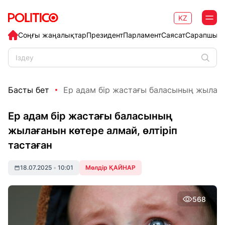
KZ
Соңғы жаңалықтар
Президент
Парламент
Саясат
Сарапшыл
Басты бет
Ер адам бір жастағы баласының жылаған
Ер адам бір жастағы баласының
жылағанын көтере алмай, өлтіріп
тастаған
18.07.2025
•
10:01
Мөлдір ҚАЙНАР
568