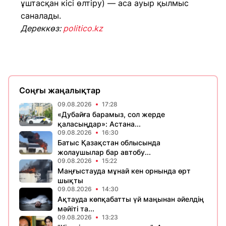
ұштасқан кісі өлтіру) — аса ауыр қылмыс
саналады.
Дереккөз:
politico.kz
Соңғы жаңалықтар
09.08.2026
17:28
«Дубайға барамыз, сол жерде
қаласыңдар»: Астана...
09.08.2026
16:30
Батыс Қазақстан облысында
жолаушылар бар автобу...
09.08.2026
15:22
Маңғыстауда мұнай кен орнында өрт
шықты
09.08.2026
14:30
Ақтауда көпқабатты үй маңынан әйелдің
мәйіті та...
09.08.2026
13:23