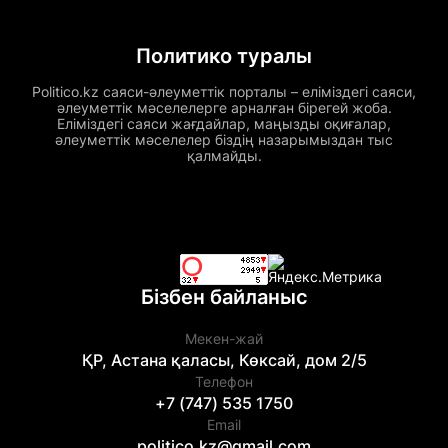
Политико туралы
Politico.kz саяси-әлеуметтік порталы – еліміздегі саяси,
әлеуметтік мәселелерге арналған бірегей жоба.
Еліміздегі саяси жағдайлар, маңызды оқиғалар,
әлеуметтік мәселелер біздің назарымыздан тыс
қалмайды.
Бізбен байланыс
Мекен-жай
ҚР, Астана қаласы, Көксай, дом 2/5
Телефон
+7 (747) 535 1750
Email
politico.kz@gmail.com