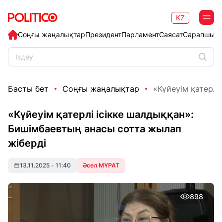
KZ
Соңғы жаңалықтар
Президент
Парламент
Саясат
Сарапшыл
Басты бет
Соңғы жаңалықтар
«Күйеуім қатерлі
«Күйеуім қатерлі ісікке шалдыққан»:
Бишімбаевтың анасы сотта жылап
жіберді
13.11.2025
•
11:40
Әсел МҰРАТ
898