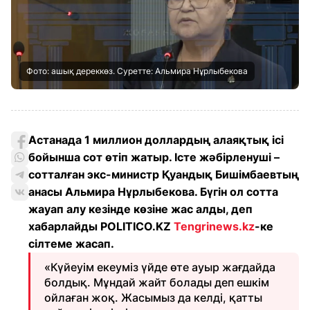
Фото: ашық дереккөз. Суретте: Альмира Нұрлыбекова
Астанада 1 миллион доллардың алаяқтық ісі
бойынша сот өтіп жатыр. Істе жәбірленуші –
сотталған экс-министр Қуандық Бишімбаевтың
анасы Альмира Нұрлыбекова. Бүгін ол сотта
жауап алу кезінде көзіне жас алды, деп
хабарлайды POLITICO.KZ
Tengrinews.kz
-ке
сілтеме жасап.
«Күйеуім екеуміз үйде өте ауыр жағдайда
болдық. Мұндай жайт болады деп ешкім
ойлаған жоқ. Жасымыз да келді, қатты