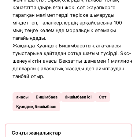
қанағаттандырылған жоқ: сот жауапкерге
таратқан мәліметтерді теріске шығаруды
міндеттеп, талапкерлердің әрқайсысына 100
мың теңге көлемінде моральдық өтемақы
тағайындады.
Жақында Қуандық Бишімбаевтың ата-анасы
туыстарына қайтадан сотқа шағым түсірді. Экс-
шенеуніктің анасы Бекзатты шамамен 1 миллион
долларлық алаяқтық жасады деп айыптаудан
танбай отыр.
анасы
Бишімбаев
бишімбаев ісі
Сот
Қуандық Бишімбаев
Соңғы жаңалықтар