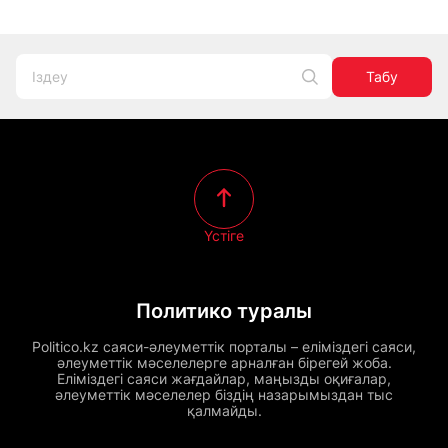
Табу
Үстіге
Политико туралы
Politico.kz саяси-әлеуметтік порталы – еліміздегі саяси,
әлеуметтік мәселелерге арналған бірегей жоба.
Еліміздегі саяси жағдайлар, маңызды оқиғалар,
әлеуметтік мәселелер біздің назарымыздан тыс
қалмайды.