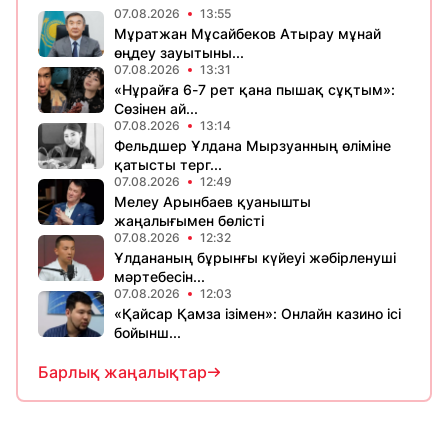
07.08.2026
13:55
Мұратжан Мұсайбеков Атырау мұнай
өңдеу зауытыны...
07.08.2026
13:31
«Нұрайға 6-7 рет қана пышақ сұқтым»:
Сөзінен ай...
07.08.2026
13:14
Фельдшер Ұлдана Мырзуанның өліміне
қатысты терг...
07.08.2026
12:49
Мелеу Арынбаев қуанышты
жаңалығымен бөлісті
07.08.2026
12:32
Ұлдананың бұрынғы күйеуі жәбірленуші
мәртебесін...
07.08.2026
12:03
«Қайсар Қамза ізімен»: Онлайн казино ісі
бойынш...
Барлық жаңалықтар