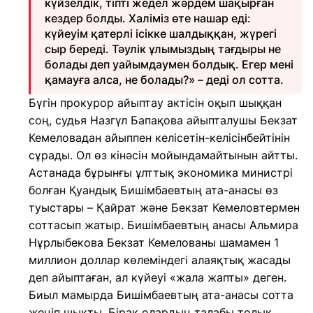
күйзелдік, тіпті жедел жәрдем шақырған
кездер болды. Халіміз өте нашар еді:
күйеуім қатерлі ісікке шалдыққан, жүрегі
сыр береді. Тәулік ұлымыздың тағдыры не
болады деп уайымдаумен болдық. Егер мені
қамауға алса, не болады?» – деді ол сотта.
Бүгін прокурор айыптау актісін оқып шыққан
соң, судья Назгүл Бапақова айыпталушы Бекзат
Кемеловадан айыппен келісетін-келісінбейтінін
сұрады. Ол өз кінәсін мойындамайтынын айтты.
Астанада бұрынғы ұлттық экономика министрі
болған Қуандық Бишімбаевтың ата-анасы өз
туыстары – Қайрат және Бекзат Кемеловтермен
соттасып жатыр. Бишімбаевтың анасы Альмира
Нұрлыбекова Бекзат Кемелованы шамамен 1
миллион доллар көлеміндегі алаяқтық жасады
деп айыптаған, ал күйеуі «жала жапты» деген.
Биыл мамырда Бишімбаевтың ата-анасы сотта
жеңіп шықты. Бірақ олардың талабы толық