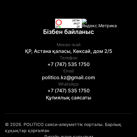
Бізбен байланыс
Мекен-жай
ҚР, Астана қаласы, Көксай, дом 2/5
Телефон
+7 (747) 535 1750
Email
politico.kz@gmail.com
WhatsApp
+7 (747) 535 1750
Құпиялық саясаты
© 2026. POLITICO саяси-әлеуметтік порталы. Барлық
құқықтар қорғалған
Дизайн және құрылым