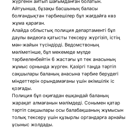
жүргенін айтып шағымданған болатын.
Айтуынша, бұзақы басшының баласы
болғандықтан тәрбиешілер бұл жағдайға көз
жұма қараған.
Алайда облыстық полиция департаменті бұл
даулы видеоға қатысты тексеру жүргізіп, істің
мән-жайын түсіндірді. Ведомствоның
мәліметінше, бұл мекемеде мүлде
тәрбиеленбейтін 6 жастағы ұл тек анасының
жұмыс орнында жүрген. Қазіргі таңда тәртіп
сақшылары баланың анасына тәрбие берудегі
міндеттерін орындамағаны үшін әкімшілік іс
қозғады.
Полиция бұл оқиғадан ешқандай баланың
жарақат алмағанын мәлімдеді. Сонымен қатар
тәртіп сақшылары осы балабақшаның жұмысын
толық тексеру үшін құзырлы органдарға арнайы
ұсыныс жолдады.