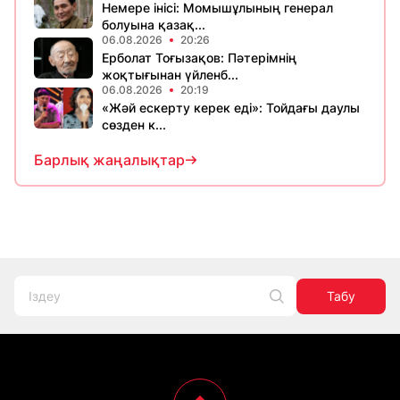
Немере інісі: Момышұлының генерал
болуына қазақ...
06.08.2026
20:26
Ерболат Тоғызақов: Пәтерімнің
жоқтығынан үйленб...
06.08.2026
20:19
«Жәй ескерту керек еді»: Тойдағы даулы
сөзден к...
Барлық жаңалықтар
Табу