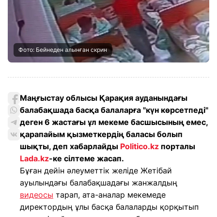
Фото: Бейнеден алынған скрин
Маңғыстау облысы Қарақия ауданындағы
балабақшада басқа балаларға "күн көрсетпеді"
деген 6 жастағы ұл мекеме басшысының емес,
қарапайым қызметкердің баласы болып
шықты, деп хабарлайды
Politico.kz
порталы
Lada.kz
-ке сілтеме жасап.
Бұған дейін әлеуметтік желіде Жетібай
ауылындағы балабақшадағы жанжалдың
видеосы
тарап, ата-аналар мекемеде
директордың ұлы басқа балаларды қорқытып