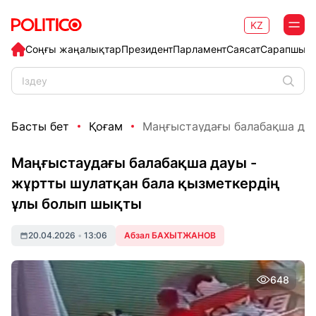
KZ
Соңғы жаңалықтар
Президент
Парламент
Саясат
Сарапшыл
Басты бет
Қоғам
Маңғыстаудағы балабақша дауы
Маңғыстаудағы балабақша дауы -
жұртты шулатқан бала қызметкердің
ұлы болып шықты
20.04.2026
•
13:06
Абзал БАХЫТЖАНОВ
648