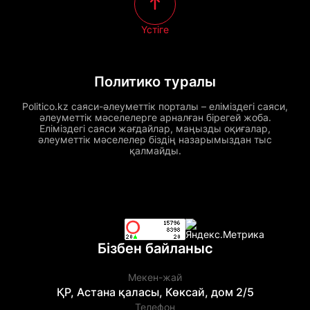
Үстіге
Политико туралы
Politico.kz саяси-әлеуметтік порталы – еліміздегі саяси,
әлеуметтік мәселелерге арналған бірегей жоба.
Еліміздегі саяси жағдайлар, маңызды оқиғалар,
әлеуметтік мәселелер біздің назарымыздан тыс
қалмайды.
Бізбен байланыс
Мекен-жай
ҚР, Астана қаласы, Көксай, дом 2/5
Телефон