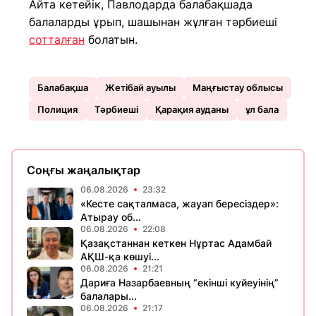
Айта кетейік, Павлодарда балабақшада
балаларды ұрып, шашынан жұлған тәрбиеші
сотталған
болатын.
Балабақша
Жетібай ауылы
Маңғыстау облысы
Полиция
Тәрбиеші
Қарақия ауданы
ұл бала
Соңғы жаңалықтар
06.08.2026
23:32
«Кесте сақталмаса, жауап бересіздер»:
Атырау об...
06.08.2026
22:08
Қазақстаннан кеткен Нұртас Адамбай
АҚШ-қа көшуі...
06.08.2026
21:21
Дариға Назарбаевның “екінші куйеуінің”
балалары...
06.08.2026
21:17