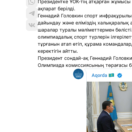
Президентке ҰОК-тің атқарған жұмысы 
ақпарат берілді.
Геннадий Головкин спорт инфрақұрыл
дайындау және еліміздің халықаралық 
шаралар туралы мәліметтермен бөліст
олимпиадалық спорт түрлерін ілгеріле
тұрғанын атап өтіп, құрама командала
керектігін айтты.
Президент сондай-ақ Геннадий Головки
Олимпиада комиссиясының төрағасы б