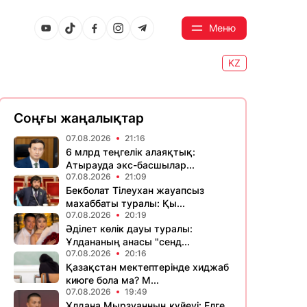
Меню
KZ
Соңғы жаңалықтар
07.08.2026
21:16
6 млрд теңгелік алаяқтық:
Атырауда экс-басшылар...
07.08.2026
21:09
Бекболат Тілеухан жауапсыз
махаббаты туралы: Қы...
07.08.2026
20:19
Әділет көлік дауы туралы:
Ұлдананың анасы "сенд...
07.08.2026
20:16
Қазақстан мектептерінде хиджаб
киюге бола ма? М...
07.08.2026
19:49
Ұлдана Мырзуанның күйеуі: Елге