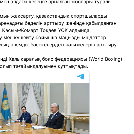
мен алдағы кезеңге арналған жоспары туралы
ымын жақсарту, қазақстандық спортшыларды
аренадағы беделін арттыру жөнінде қабылданған
і. Қасым-Жомарт Тоқаев ҰОК алдында
ту мен күшейту бойынша маңызды міндеттер
рдың әлемдік бәсекелердегі нәтижелерін арттыру
нді Халықаралық бокс федерациясы (World Boxing)
олып тағайындалуымен құттықтады.