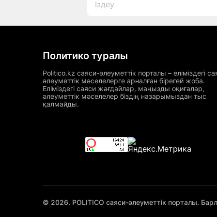
Политико туралы
Politico.kz саяси-әлеуметтік порталы – еліміздегі са
әлеуметтік мәселелерге арналған бірегей жоба.
Еліміздегі саяси жағдайлар, маңызды оқиғалар,
әлеуметтік мәселелер біздің назарымыздан тыс
қалмайды.
© 2026. POLITICO саяси-әлеуметтік порталы. Бар