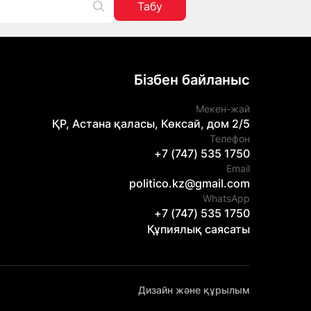
Табу
Бізбен байланыс
Мекен-жай
ҚР, Астана қаласы, Көксай, дом 2/5
Телефон
+7 (747) 535 1750
Email
politico.kz@gmail.com
WhatsApp
+7 (747) 535 1750
Құпиялық саясаты
Дизайн және құрылым