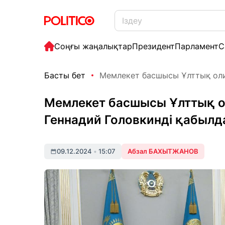
Соңғы жаңалықтар
Президент
Парламент
С
Басты бет
Мемлекет басшысы Ұлттық олим
Мемлекет басшысы Ұлттық ол
Геннадий Головкинді қабыл
09.12.2024
•
15:07
Абзал БАХЫТЖАНОВ