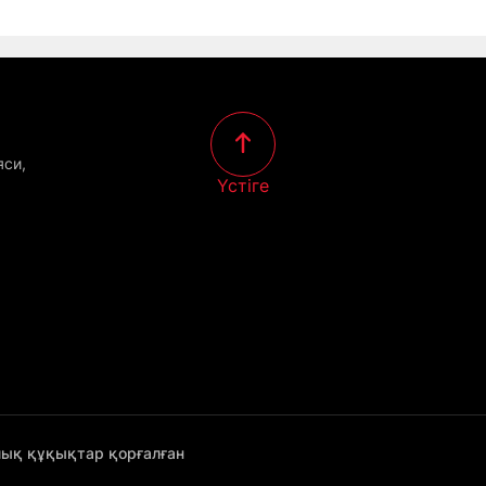
яси,
Үстіге
лық құқықтар қорғалған