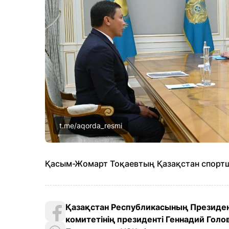
t.me/aqorda_resmi
Қасым-Жомарт Тоқаевтың Қазақстан спорт
Қазақстан Республикасының Президе
комитетінің президенті Геннадий Гол