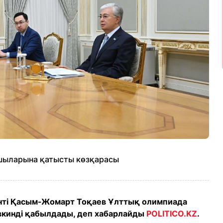
шыларына қатысты көзқарасы
нті Қасым-Жомарт Тоқаев Ұлттық олимпиада
овкинді қабылдады, деп хабарлайды
POLITICO.KZ
.