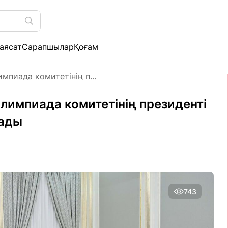
аясат
Сарапшылар
Қоғам
пиада комитетінің п...
импиада комитетінің президенті
дады
743