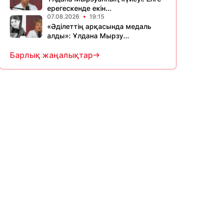
ерегескенде екін...
07.08.2026
19:15
«Әділеттің арқасында медаль
алды»: Ұлдана Мырзу...
Барлық жаңалықтар