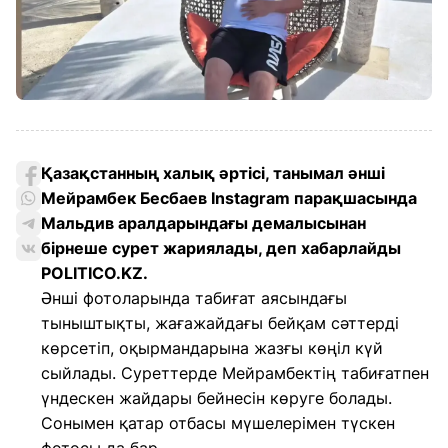
Қазақстанның халық әртісі, танымал әнші
Мейрамбек Бесбаев Instagram парақшасында
Мальдив аралдарындағы демалысынан
бірнеше сурет жариялады, деп хабарлайды
POLITICO.KZ.
Әнші фотоларында табиғат аясындағы
тыныштықты, жағажайдағы бейқам сәттерді
көрсетіп, оқырмандарына жазғы көңіл күй
сыйлады. Суреттерде Мейрамбектің табиғатпен
үндескен жайдары бейнесін көруге болады.
Сонымен қатар отбасы мүшелерімен түскен