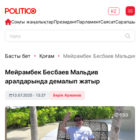
KZ
Соңғы жаңалықтар
Президент
Парламент
Саясат
Сарапшыл
Басты бет
Қоғам
Мейрамбек Бесбаев Мальдив а
Мейрамбек Бесбаев Мальдив
аралдарында демалып жатыр
13.07.2025
•
13:27
Берік Арманов
550