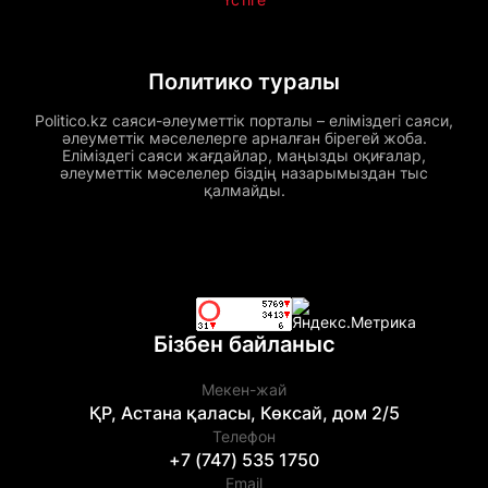
Политико туралы
Politico.kz саяси-әлеуметтік порталы – еліміздегі саяси,
әлеуметтік мәселелерге арналған бірегей жоба.
Еліміздегі саяси жағдайлар, маңызды оқиғалар,
әлеуметтік мәселелер біздің назарымыздан тыс
қалмайды.
Бізбен байланыс
Мекен-жай
ҚР, Астана қаласы, Көксай, дом 2/5
Телефон
+7 (747) 535 1750
Email