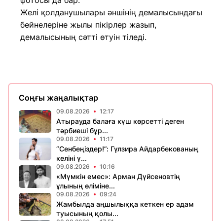
фотосы да бар.
Желі қолданушылары әншінің демалысындағы
бейнелеріне жылы пікірлер жазып,
демалысының сәтті өтуін тіледі.
Соңғы жаңалықтар
09.08.2026
12:17
Атырауда балаға күш көрсетті деген
тәрбиеші бұр...
09.08.2026
11:17
“Сенбеңіздер!”: Гүлзира Айдарбекованың
келіні ү...
09.08.2026
10:16
«Мүмкін емес»: Арман Дүйсеновтің
ұлының өліміне...
09.08.2026
09:24
Жамбылда аңшылыққа кеткен ер адам
туысының қолы...