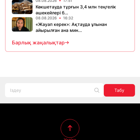
08.08.2026
17:51
Көкшетауда тұрғын 3,4 млн теңгелік
әшекейлері б...
08.08.2026
16:32
«Жауап керек»: Ақтауда ұлынан
айырылған ана мин...
Барлық жаңалықтар
Табу
Үстіге