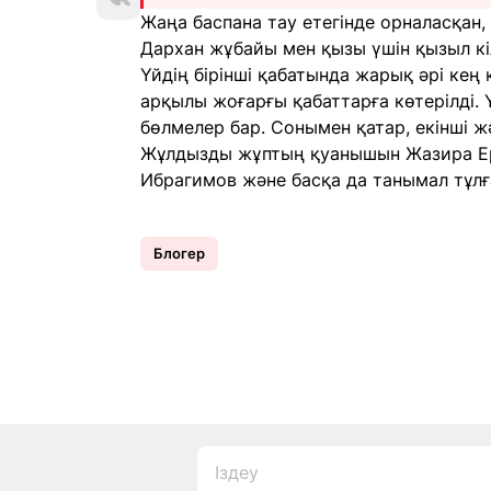
Жаңа баспана тау етегінде орналасқан, 
Дархан жұбайы мен қызы үшін қызыл кі
Үйдің бірінші қабатында жарық әрі кең
арқылы жоғарғы қабаттарға көтерілді.
бөлмелер бар. Сонымен қатар, екінші 
Жұлдызды жұптың қуанышын Жазира Еркі
Ибрагимов және басқа да танымал тұлға
Блогер