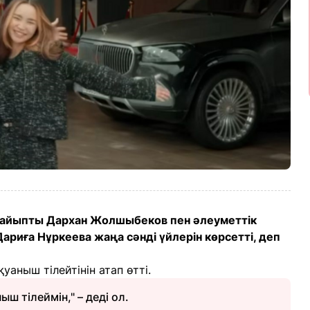
зайыпты Дархан Жолшыбеков пен әлеуметтік
ариға Нұркеева жаңа сәнді үйлерін көрсетті, деп
аныш тілейтінін атап өтті.
ш тілеймін," – деді ол.