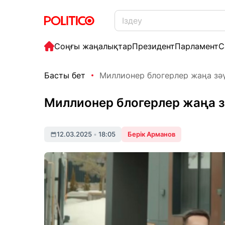
Соңғы жаңалықтар
Президент
Парламент
С
Басты бет
Миллионер блогерлер жаңа зәу
Миллионер блогерлер жаңа зә
12.03.2025
•
18:05
Берік Арманов