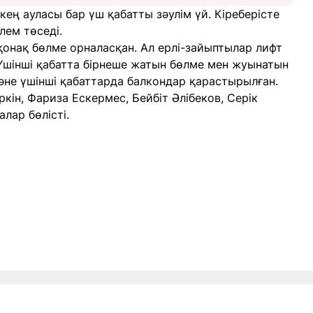
кең ауласы бар үш қабатты зәулім үй. Кіреберісте
лем төседі.
 қонақ бөлме орналасқан. Ал ерлі-зайыптылар лифт
 Үшінші қабатта бірнеше жатын бөлме мен жуынатын
және үшінші қабаттарда балкондар қарастырылған.
н, Фариза Ескермес, Бейбіт Әлібеков, Серік
лар бөлісті.