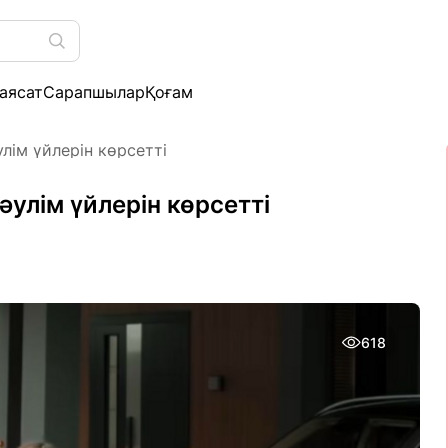
аясат
Сарапшылар
Қоғам
лім үйлерін көрсетті
улім үйлерін көрсетті
618