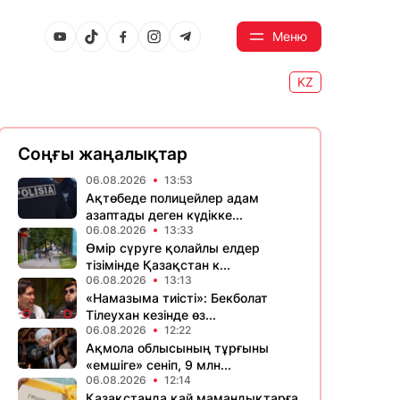
Меню
KZ
Соңғы жаңалықтар
06.08.2026
13:53
Ақтөбеде полицейлер адам
азаптады деген күдікке...
06.08.2026
13:33
Өмір сүруге қолайлы елдер
тізімінде Қазақстан к...
06.08.2026
13:13
«Намазыма тиісті»: Бекболат
Тілеухан кезінде өз...
06.08.2026
12:22
Ақмола облысының тұрғыны
«емшіге» сеніп, 9 млн...
06.08.2026
12:14
Қазақстанда қай мамандықтарға