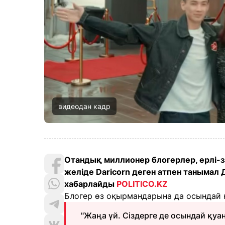
видеодан кадр
Отандық миллионер блогерлер, ерлі-
желіде Dariсorn деген атпен танымал Д
хабарлайды
POLITICO.KZ
Блогер өз оқырмандарына да осындай қу
"Жаңа үй. Сіздерге де осындай қуаны