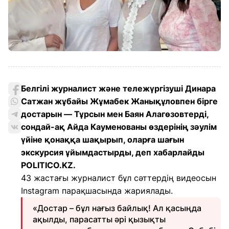
Белгілі журналист және тележүргізуші Динара
Сатжан жұбайы Жұмабек Жанықұловпен бірге
достарын — Тұрсын мен Баян Алагөзовтерді,
сондай-ақ Айда Кауменованы өздерінің зәулім
үйіне қонаққа шақырып, оларға шағын
экскурсия ұйымдастырды, деп хабарлайды
POLITICO.KZ.
43 жастағы журналист бұл сәттердің видеосын
Instagram парақшасында жариялады.
«Достар – бұл нағыз байлық! Ал қасыңда
ақылды, парасатты әрі қызықты