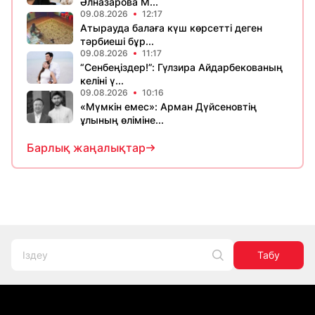
Әлназарова М...
09.08.2026
12:17
Атырауда балаға күш көрсетті деген
тәрбиеші бұр...
09.08.2026
11:17
“Сенбеңіздер!”: Гүлзира Айдарбекованың
келіні ү...
09.08.2026
10:16
«Мүмкін емес»: Арман Дүйсеновтің
ұлының өліміне...
Барлық жаңалықтар
Табу