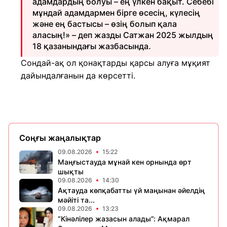
адамдардың болуы – ең үлкен бақыт. Себебі
мұндай адамдармен бірге өсесің, күлесің
және ең бастысы – өзің болып қала
аласың!» – деп жазды Сатжан 2025 жылдың
18 қазанындағы жазбасында.
Сондай-ақ ол қонақтарды қарсы алуға мұқият
дайындалғанын да көрсетті.
Соңғы жаңалықтар
09.08.2026
15:22
Маңғыстауда мұнай кен орнында өрт
шықты
09.08.2026
14:30
Ақтауда көпқабатты үй маңынан әйелдің
мәйіті та...
09.08.2026
13:23
“Кінәлілер жазасын алады”: Ақмарал