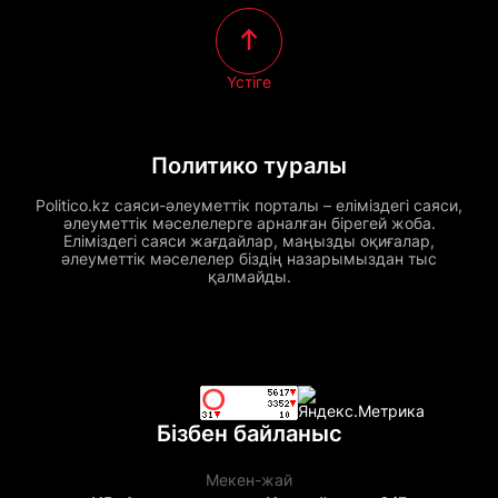
Үстіге
Политико туралы
Politico.kz саяси-әлеуметтік порталы – еліміздегі саяси,
әлеуметтік мәселелерге арналған бірегей жоба.
Еліміздегі саяси жағдайлар, маңызды оқиғалар,
әлеуметтік мәселелер біздің назарымыздан тыс
қалмайды.
Бізбен байланыс
Мекен-жай