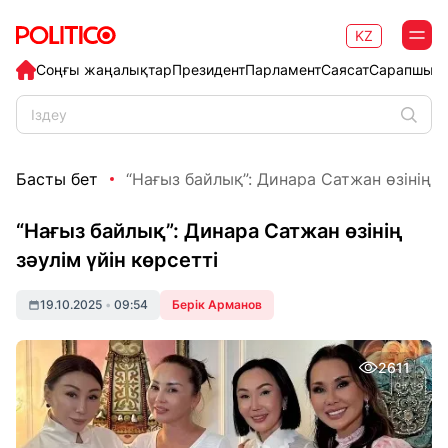
KZ
Соңғы жаңалықтар
Президент
Парламент
Саясат
Сарапшыл
Басты бет
“Нағыз байлық”: Динара Сатжан өзінің зәу
“Нағыз байлық”: Динара Сатжан өзінің
зәулім үйін көрсетті
19.10.2025
•
09:54
Берік Арманов
2611