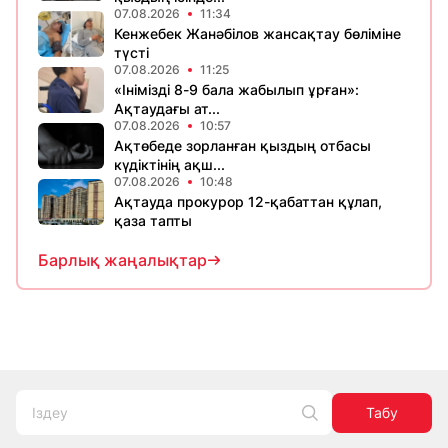
07.08.2026
11:34
Кенжебек Жанәбілов жансақтау бөліміне
түсті
07.08.2026
11:25
«Інімізді 8-9 бала жабылып ұрған»:
Ақтаудағы ат...
07.08.2026
10:57
Ақтөбеде зорланған қыздың отбасы
күдіктінің ақш...
07.08.2026
10:48
Ақтауда прокурор 12-қабаттан құлап,
қаза тапты
Барлық жаңалықтар
Табу