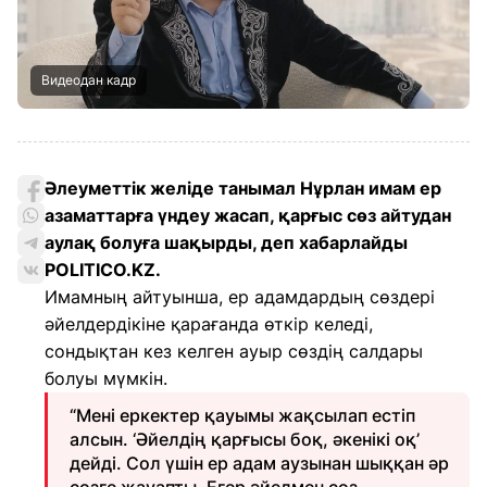
Видеодан кадр
Әлеуметтік желіде танымал Нұрлан имам ер
азаматтарға үндеу жасап, қарғыс сөз айтудан
аулақ болуға шақырды, деп хабарлайды
POLITICO.KZ.
Имамның айтуынша, ер адамдардың сөздері
әйелдердікіне қарағанда өткір келеді,
сондықтан кез келген ауыр сөздің салдары
болуы мүмкін.
“Мені еркектер қауымы жақсылап естіп
алсын. ‘Әйелдің қарғысы боқ, әкенікі оқ’
дейді. Сол үшін ер адам аузынан шыққан әр