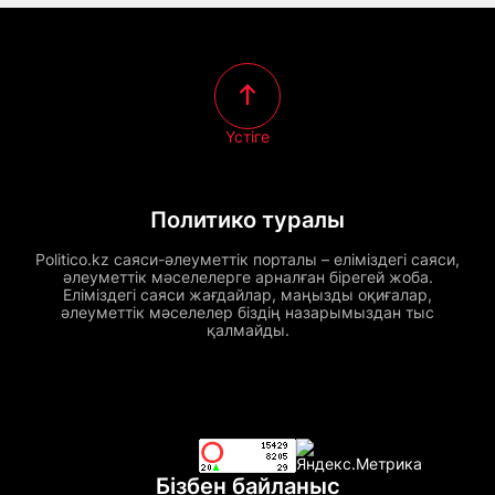
Үстіге
Политико туралы
Politico.kz саяси-әлеуметтік порталы – еліміздегі саяси,
әлеуметтік мәселелерге арналған бірегей жоба.
Еліміздегі саяси жағдайлар, маңызды оқиғалар,
әлеуметтік мәселелер біздің назарымыздан тыс
қалмайды.
Бізбен байланыс