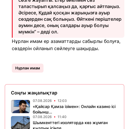
сөзге жауапты. Егер әйелмен сөз
таластырып қалсаңыз да, қарғыс айтпаңыз.
Әсіресе, Құдай қосқан жарыңызға ауыр
сөздерден сақ болыңыз. Өйткені періштелер
әумин десе, оның салдары ауыр болуы
мүмкін” – деді ол.
Нұрлан имам ер азаматтарды сабырлы болуға,
сөздерін ойланып сөйлеуге шақырды.
Нұрлан имам
Соңғы жаңалықтар
07.08.2026
12:03
«Қайсар Қамза ізімен»: Онлайн казино ісі
бойынш...
07.08.2026
11:40
Шымкенттегі изоляторда көз жұмған
қыздың ісінде...