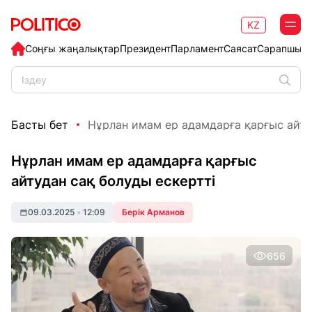
KZ
Соңғы жаңалықтар
Президент
Парламент
Саясат
Сарапшыл
Басты бет
Нұрлан имам ер адамдарға қарғыс айтуд
Нұрлан имам ер адамдарға қарғыс
айтудан сақ болуды ескертті
09.03.2025
•
12:09
Берік Арманов
656