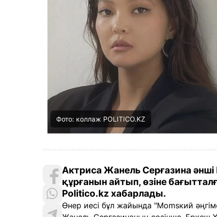
Фото: коллаж POLITICO.KZ
Актриса Жанель Серғазина әнші
құрғанын айтып, өзіне бағытталғ
Politico.kz хабарлады.
Өнер иесі бұл жайында "Momsкий әңгім