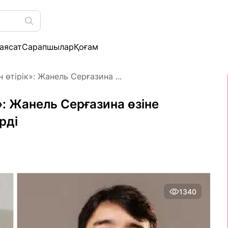
аясат
Сарапшылар
Қоғам
өтірік»: Жанель Серғазина ...
»: Жанель Серғазина өзіне
рді
1340