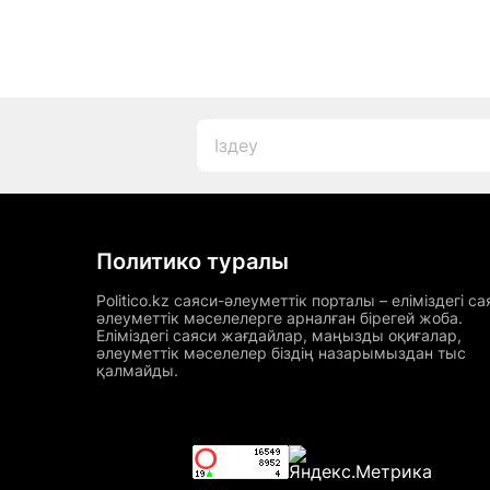
Политико туралы
Politico.kz саяси-әлеуметтік порталы – еліміздегі са
әлеуметтік мәселелерге арналған бірегей жоба.
Еліміздегі саяси жағдайлар, маңызды оқиғалар,
әлеуметтік мәселелер біздің назарымыздан тыс
қалмайды.