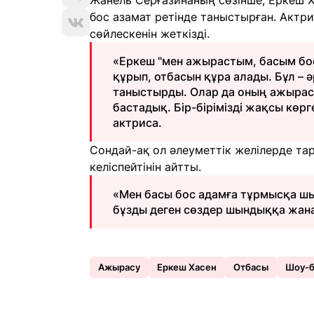
Жанель Серғазинаның сөзінше, Еркеш Х
бос азамат ретінде таныстырған. Актри
сөйлескенін жеткізді.
«Еркеш "мен ажырастым, басым бос
құрып, отбасын құра алады. Бұл –
таныстырды. Олар да оның ажырасқ
бастадық. Бір-бірімізді жақсы көр
актриса.
Сондай-ақ ол әлеуметтік желілерде тар
келіспейтінін айтты.
«Мен басы бос адамға тұрмысқа ш
бұзды деген сөздер шындыққа жана
Ажырасу
Еркеш Хасен
Отбасы
Шоу-б