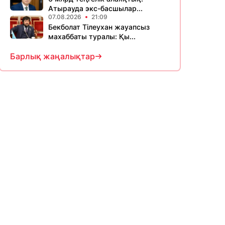
Атырауда экс-басшылар...
07.08.2026
21:09
Бекболат Тілеухан жауапсыз
махаббаты туралы: Қы...
Барлық жаңалықтар