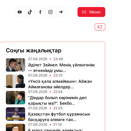
Меню
KZ
Соңғы жаңалықтар
07.08.2026
23:46
Әділет Зейнел: Менің үйленгенім
— өткенімді ұмы...
07.08.2026
23:10
«Үнсіз қала алмаймын»: Айжан
Аймағанова әйелдер...
07.08.2026
22:54
"Діндар болып көрінемін деп
қорықты ма?". Бекбо...
07.08.2026
22:25
Қазақстан футбол құрамасын
басқаруға әлемге тан...
07.08.2026
21:16
6 млрд теңгелік алаяқтық: