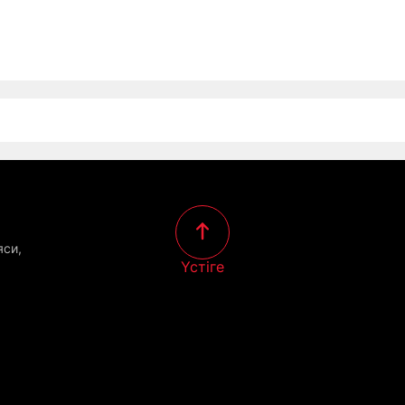
яси,
Үстіге