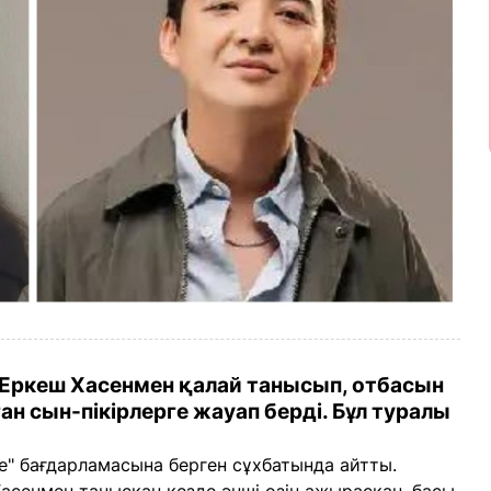
 Еркеш Хасенмен қалай танысып, отбасын
ан сын-пікірлерге жауап берді. Бұл туралы
е" бағдарламасына берген сұхбатында айтты.