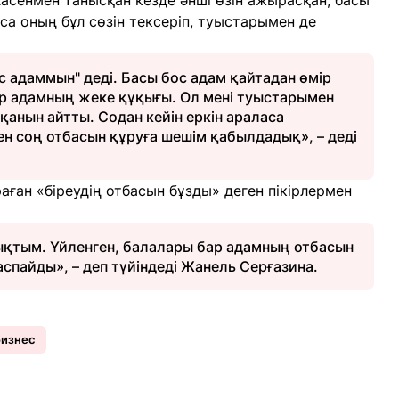
асенмен танысқан кезде әнші өзін ажырасқан, басы
са оның бұл сөзін тексеріп, туыстарымен де
 адаммын" деді. Басы бос адам қайтадан өмір
 әр адамның жеке құқығы. Ол мені туыстарымен
анын айтты. Содан кейін еркін араласа
ген соң отбасын құруға шешім қабылдадық», – деді
аған «біреудің отбасын бұзды» деген пікірлермен
ықтым. Үйленген, балалары бар адамның отбасын
спайды», – деп түйіндеді Жанель Серғазина.
изнес