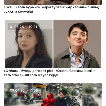
Еркеш Хасен бұрынғы жары туралы: «Арқасынан пышақ
сұққым келмейді
01.06.26
10:21
«Отбасын бұзды деген өтірік»: Жанель Серғазина өзіне
тағылған айыптарға жауап берді
09.04.26
11:56