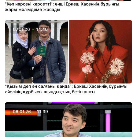
"Көп нәрсені көрсетті": әнші Еркеш Хасеннің бұрынғы
жары мәлімдеме жасады
07.01.26
14:40
"Қызым деп ән салғаны қайда": Еркеш Хасеннің бұрынғы
әйелінің құрбысы шындықтың бетін ашты
06.01.26
11:39