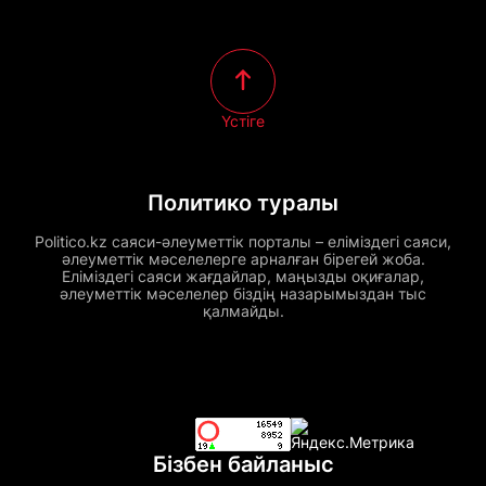
Үстіге
Политико туралы
Politico.kz саяси-әлеуметтік порталы – еліміздегі саяси,
әлеуметтік мәселелерге арналған бірегей жоба.
Еліміздегі саяси жағдайлар, маңызды оқиғалар,
әлеуметтік мәселелер біздің назарымыздан тыс
қалмайды.
Бізбен байланыс