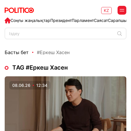
KZ
Соңғы жаңалықтар
Президент
Парламент
Саясат
Сарапшыл
Басты бет
#Еркеш Хасен
ТAG #Еркеш Хасен
08.06.26
12:34