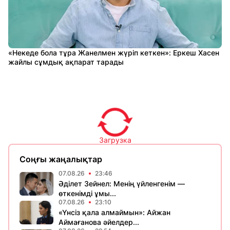
«Некеде бола тұра Жанелмен жүріп кеткен»: Еркеш Хасен
жайлы сұмдық ақпарат тарады
Загрузка
Соңғы жаңалықтар
07.08.26
23:46
Әділет Зейнел: Менің үйленгенім —
өткенімді ұмы...
07.08.26
23:10
«Үнсіз қала алмаймын»: Айжан
Аймағанова әйелдер...