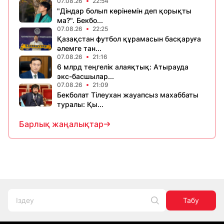
07.08.26
22:54
"Діндар болып көрінемін деп қорықты
ма?". Бекбо...
07.08.26
22:25
Қазақстан футбол құрамасын басқаруға
әлемге тан...
07.08.26
21:16
6 млрд теңгелік алаяқтық: Атырауда
экс-басшылар...
07.08.26
21:09
Бекболат Тілеухан жауапсыз махаббаты
туралы: Қы...
Барлық жаңалықтар
Табу