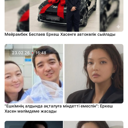
Мейрамбек Беспаев Еркеш Хасенге автокөлік сыйлады
23.02.26
16:48
"Ешкімнің алдында ақталуға міндетті емеспін": Еркеш
Хасен мәлімдеме жасады