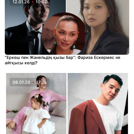
12.01.26
10:02
"Еркеш пен Жанельдің қызы бар": Фариза Ескермес не
айтқысы келді?
08.01.26
17:19