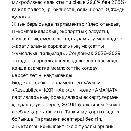
микробизнес салықты тиісінше 29,8% бен 27,5%-
ға көп төлесе, ірі бизнестің өсімі небәрі 9,4%-ды
құраған.
Жиын барысында парламентарийлер отандық
IT-компаниялардың экспорттық әлеуетін,
шикізаттық емес секторды дамыту мен кәдеге
жарату алымы қаражатының мақсатты
жұмсалуын талқылады. Сондай-ақ 2026–2029
жылдарға арналған кешенді жоспар аясында
қанша азаматқа мемлекеттік қолдау
көрсетілетіні нақтыланды.
Бюджет есебін Парламенттегі «Ауыл»,
«Respublica», ҚХП, «Ақ жол» және «AMANAT»
партияларының фракциялары ескертулермен
қолдап дауыс берсе, ЖСДП фракциясы Үкімет
есебіне қарсы шықты. Талқылау қорытындысы
бойынша Парламент есептерді бекітіп,
анықталған кемшілекті жою туралы арнайы