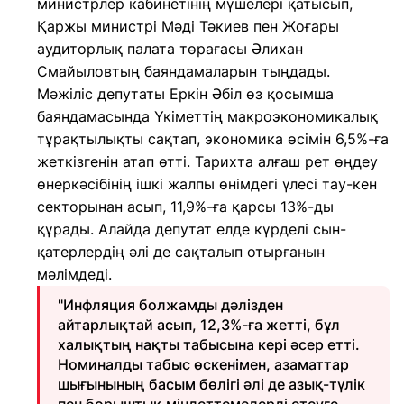
министрлер кабинетінің мүшелері қатысып,
Қаржы министрі Мәді Тәкиев пен Жоғары
аудиторлық палата төрағасы Әлихан
Смайыловтың баяндамаларын тыңдады.
Мәжіліс депутаты Еркін Әбіл өз қосымша
баяндамасында Үкіметтің макроэкономикалық
тұрақтылықты сақтап, экономика өсімін 6,5%-ға
жеткізгенін атап өтті. Тарихта алғаш рет өңдеу
өнеркәсібінің ішкі жалпы өнімдегі үлесі тау-кен
секторынан асып, 11,9%-ға қарсы 13%-ды
құрады. Алайда депутат елде күрделі сын-
қатерлердің әлі де сақталып отырғанын
мәлімдеді.
"Инфляция болжамды дәлізден
айтарлықтай асып, 12,3%-ға жетті, бұл
халықтың нақты табысына кері әсер етті.
Номиналды табыс өскенімен, азаматтар
шығынының басым бөлігі әлі де азық-түлік