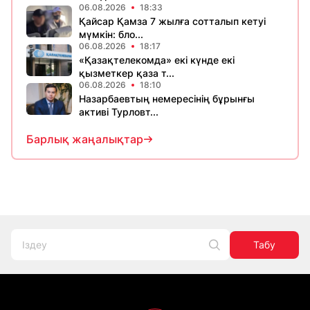
06.08.2026
18:33
Қайсар Қамза 7 жылға сотталып кетуі
мүмкін: бло...
06.08.2026
18:17
«Қазақтелекомда» екі күнде екі
қызметкер қаза т...
06.08.2026
18:10
Назарбаевтың немересінің бұрынғы
активі Турловт...
Барлық жаңалықтар
Табу