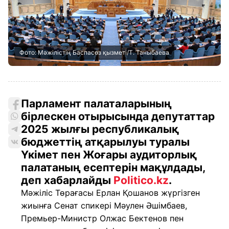
Фото: Мәжілістің Баспасөз қызметі/Т. Таныбаева
Парламент палаталарының
бірлескен отырысында депутаттар
2025 жылғы республикалық
бюджеттің атқарылуы туралы
Үкімет пен Жоғары аудиторлық
палатаның есептерін мақұлдады,
деп хабарлайды
Politico.kz
.
Мәжіліс Төрағасы Ерлан Қошанов жүргізген
жиынға Сенат спикері Мәулен Әшімбаев,
Премьер-Министр Олжас Бектенов пен