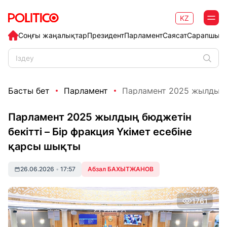
KZ
Соңғы жаңалықтар
Президент
Парламент
Саясат
Сарапшыл
Басты бет
Парламент
Парламент 2025 жылдың бю
Парламент 2025 жылдың бюджетін
бекітті – Бір фракция Үкімет есебіне
қарсы шықты
26.06.2026
•
17:57
Абзал БАХЫТЖАНОВ
1761