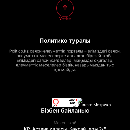
Үстіге
Политико туралы
Politico.kz саяси-әлеуметтік порталы – еліміздегі саяси,
әлеуметтік мәселелерге арналған бірегей жоба.
Еліміздегі саяси жағдайлар, маңызды оқиғалар,
әлеуметтік мәселелер біздің назарымыздан тыс
қалмайды.
Бізбен байланыс
Мекен-жай
ҚР, Астана қаласы, Көксай, дом 2/5