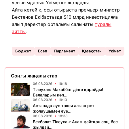
ұсынымдарын Үкіметке жолдады.
Айта кетейік, осы отырыста премьер-министр
Бектенов Екібастұзда $10 млрд инвестицияға
алып деректер орталығы салынаты
туралы
айтты
.
Бюджет
Есеп
Парламент
Қазақстан
Үкімет
Соңғы жаңалықтар
06.08.2026
19:18
Тілеухан: Махаббат дінге қарайды!
Балаларым кәп...
06.08.2026
19:13
Астанада әуе такси алғаш рет
жолаушымен әуе...
06.08.2026
18:38
Бекболат Тілеухан: Анам қайтқан соң, бес
жылдай...