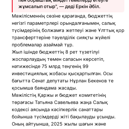
пен борыштық міндеттемелерді өтеуге
жұмсалып отыр", — деді Еркін Әбіл.
Мәжілісменнің сөзіне қарағанда, бюджеттің
негізгі параметрлері орындалғанымен, салық
түсімдерінің болжамға жетпеуі және Ұлттық қор
трансферттеріне тәуелділік сияқты жүйелі
проблемалар азаймай тұр.
Жыл ішінде бюджеттің 8 рет түзетілуі
жоспарлаудың төмен сапасын көрсетіп,
нәтижесінде 75 млрд теңгенің 99
инвестициялық жобасы қысқартылған. Осы
бағытта Сенат депутаты Нұрлан Бекенов те
қосымша баяндама жасады.
Мәжілістің Қаржы и бюджет комитетінің
төрағасы Татьяна Савельева жаңа Салық
кодексі аясында кәсіпкерлік санаттары
бойынша түсімдерді жіті бақылауды ұсынды.
Оның айтуынша, 2025 жылы шағын және