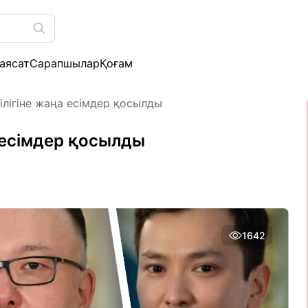
аясат
Сарапшылар
Қоғам
ілігіне жаңа есімдер қосылды
 есімдер қосылды
1642