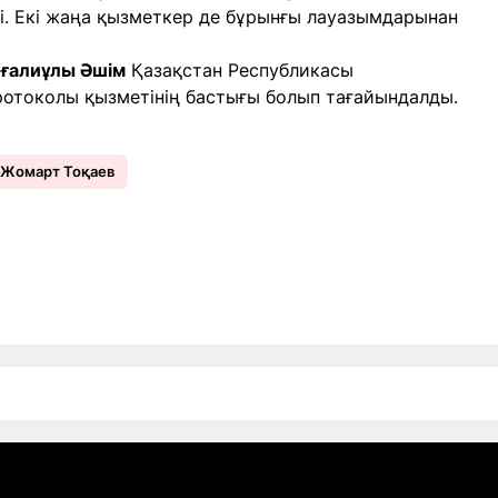
ді. Екі жаңа қызметкер де бұрынғы лауазымдарынан
ғалиұлы Әшім
Қазақстан Республикасы
Протоколы қызметінің бастығы болып тағайындалды.
Жомарт Тоқаев