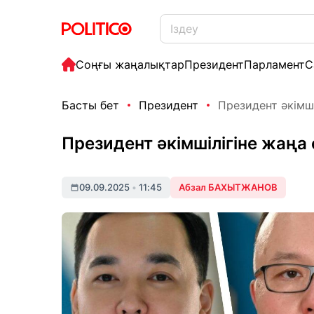
Соңғы жаңалықтар
Президент
Парламент
С
Басты бет
Президент
Президент әкімш
Президент әкімшілігіне жаңа
09.09.2025
•
11:45
Абзал БАХЫТЖАНОВ