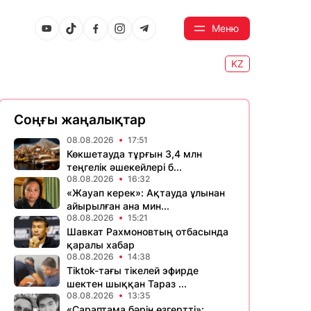
Меню
KZ
Соңғы жаңалықтар
08.08.2026
17:51
Көкшетауда тұрғын 3,4 млн
теңгелік әшекейлері б...
08.08.2026
16:32
«Жауап керек»: Ақтауда ұлынан
айырылған ана мин...
08.08.2026
15:21
Шавкат Рахмоновтың отбасында
қаралы хабар
08.08.2026
14:38
Tiktok-тағы тікелей эфирде
шектен шыққан Тараз ...
08.08.2026
13:35
«Сараптама бәрін өзгертті»: