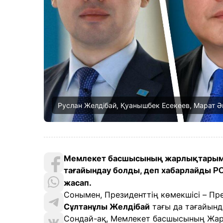
Руслан Желдібай, Қуанышбек Есекеев, Марат Ә
Мемлекет басшысының жарлықтарымен
тағайындау болды, деп хабарлайды
PO
жасап.
Сонымен, Президенттің көмекшісі – П
Сұлтанұлы Желдібай
тағы да тағайынд
Сондай-ақ, Мемлекет басшысының Жа