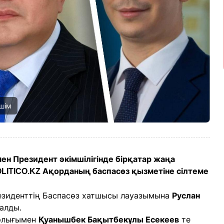
шім
 Президент әкімшілігінде бірқатар жаңа
Ақорданың баспасөз қызметіне сілтеме
LITICO.KZ
резиденттің Баспасөз хатшысы лауазымына
Руслан
алды.
рлығымен
Қуанышбек Бақытбекұлы Есекеев
те