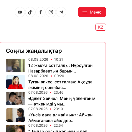
Меню
KZ
Соңғы жаңалықтар
08.08.2026
10:21
12 жылға сотталды: Нұрсұлтан
Назарбаевтың бұрын...
08.08.2026
09:20
Туған әпкесі сотталған: Ақсуда
әкімінің орынбас...
07.08.2026
23:46
Әділет Зейнел: Менің үйленгенім
— өткенімді ұмы...
07.08.2026
23:10
«Үнсіз қала алмаймын»: Айжан
Аймағанова әйелдер...
07.08.2026
22:54
"Діндар болып көрінемін деп