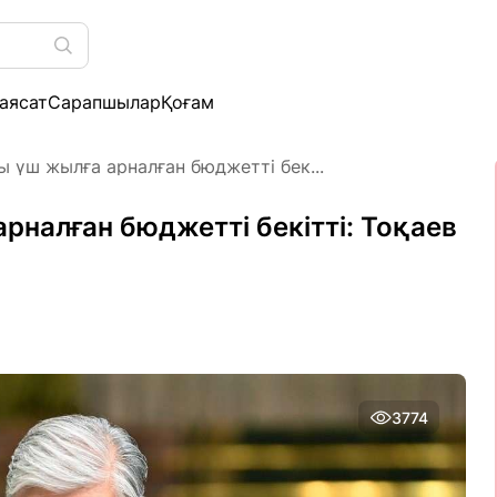
аясат
Сарапшылар
Қоғам
ы үш жылға арналған бюджетті бек...
рналған бюджетті бекітті: Тоқаев
3774