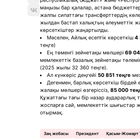
республикалық бюджет» және «Респуб
маңызы бар қалалар, астана бюджеттер
жалпы сипаттағы трансферттердің көле
жылдан бастап халықтың әлеуметтік ж
көрсеткіштер жаңартылды.
Мәселен, Айлық есептік көрсеткіш
4 
теңге)
Ең төменгі зейнетақы мөлшері
69 04
мемлекеттік базалық зейнетақы төлемі
(2025 жылы 32 360 теңге).
Ал күнкөріс деңгейі
50 851 теңге
меж
Дегенмен, барлық көрсеткіш бірдей ө
жалақы мөлшері өзгеріссіз,
85 000 тең
Құжаттағы тағы бір назар аударарлық 
жоспарға сай, мемлекеттік шығыстар ж
отырмақ.
Заң жобасы
Президент
Қасым-Жомарт 