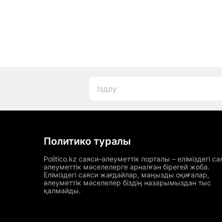
Политико туралы
Politico.kz саяси-әлеуметтік порталы – еліміздегі са
әлеуметтік мәселелерге арналған бірегей жоба.
Еліміздегі саяси жағдайлар, маңызды оқиғалар,
әлеуметтік мәселелер біздің назарымыздан тыс
қалмайды.