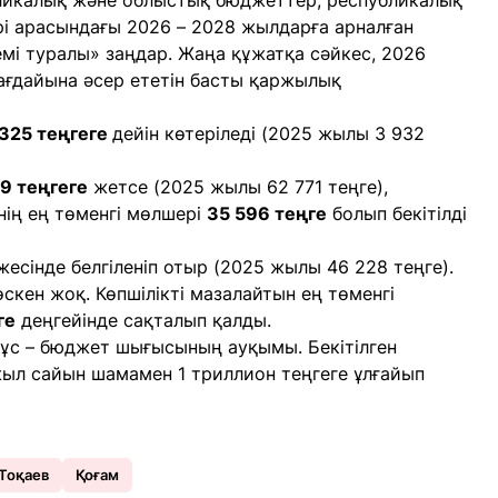
ликалық және облыстық бюджеттер, республикалық
і арасындағы 2026 – 2028 жылдарға арналған
мі туралы» заңдар. Жаңа құжатқа сәйкес, 2026
ағдайына әсер ететін басты қаржылық
325 теңгеге
дейін көтеріледі (2025 жылы 3 932
9 теңгеге
жетсе (2025 жылы 62 771 теңге),
нің ең төменгі мөлшері
35 596 теңге
болып бекітілді
есінде белгіленіп отыр (2025 жылы 46 228 теңге).
скен жоқ. Көпшілікті мазалайтын ең төменгі
ге
деңгейінде сақталып қалды.
тұс – бюджет шығысының ауқымы. Бекітілген
ыл сайын шамамен 1 триллион теңгеге ұлғайып
Тоқаев
Қоғам