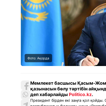
Фото: Ақорда
Мемлекет басшысы Қасым-Жомар
қазынасын бөлу тәртібін айқын
деп хабарлайды
Politico.kz
.
Президент бірден екі заңға қол қойды.