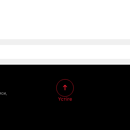
яси,
Үстіге