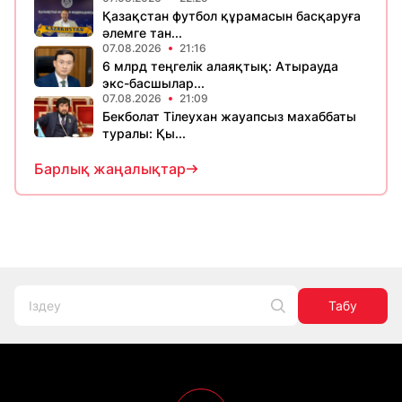
Қазақстан футбол құрамасын басқаруға
әлемге тан...
07.08.2026
21:16
6 млрд теңгелік алаяқтық: Атырауда
экс-басшылар...
07.08.2026
21:09
Бекболат Тілеухан жауапсыз махаббаты
туралы: Қы...
Барлық жаңалықтар
Табу