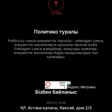
Үстіге
Политико туралы
Politico.kz саяси-әлеуметтік порталы – еліміздегі саяси,
әлеуметтік мәселелерге арналған бірегей жоба.
Еліміздегі саяси жағдайлар, маңызды оқиғалар,
әлеуметтік мәселелер біздің назарымыздан тыс
қалмайды.
Бізбен байланыс
Мекен-жай
ҚР, Астана қаласы, Көксай, дом 2/5