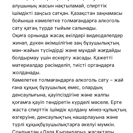
алушының жасын нақтыламай, спирттік
ішімдікті заңсыз сатқан. Қазақстан заңнамасы
бойынша кәмелетке толмағандарға алкоголь
сату қатаң түрде тыйым салынады.
Оқиға орнында жасақ өкілдері видеодәлелдер
жинап, дүкен әкімшілігіне заң бұзушылықтың
мән-жайын түсіндірді және мұндай жағдайды
болдырмау үшін ескерту жасады. Қажетті
материалдар рәсімделіп, тиісті органдарға
жолданады.
Кәмелетке толмағандарға алкоголь сату – жай
ғана құқық бұзушылық емес, олардың
денсаулығына, қауіпсіздігіне және жалпы
қоғамға қауіп төндіретін күрделі мәселе. Ерте
жаста спирттік ішімдік қолдану мінез-құлықтың
өзгеруіне, денсаулықтың нашарлауына және
түрлі құқықбұзушылықтарға әкелуі мүмкін.
Сондықтан «Дала Қырандары» жасақтары