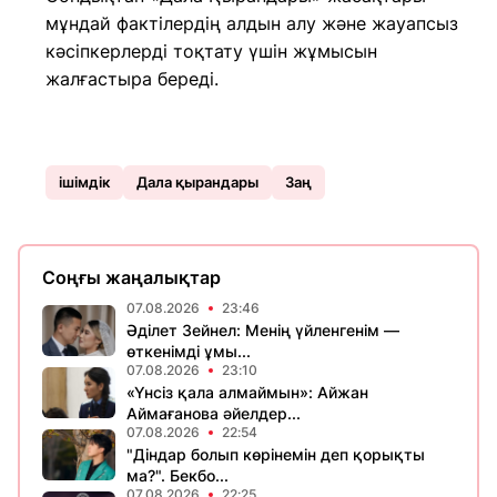
мұндай фактілердің алдын алу және жауапсыз
кәсіпкерлерді тоқтату үшін жұмысын
жалғастыра береді.
ішімдік
Дала қырандары
Заң
Соңғы жаңалықтар
07.08.2026
23:46
Әділет Зейнел: Менің үйленгенім —
өткенімді ұмы...
07.08.2026
23:10
«Үнсіз қала алмаймын»: Айжан
Аймағанова әйелдер...
07.08.2026
22:54
"Діндар болып көрінемін деп қорықты
ма?". Бекбо...
07.08.2026
22:25