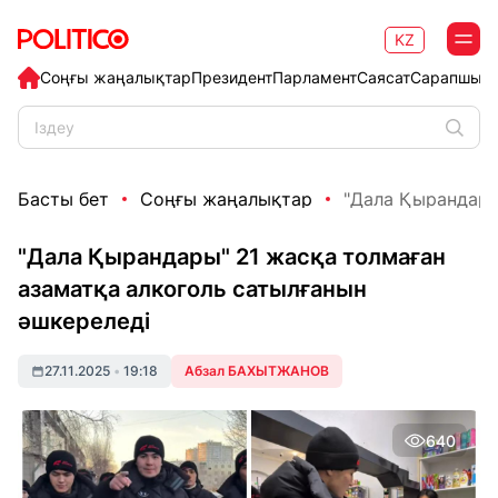
KZ
Соңғы жаңалықтар
Президент
Парламент
Саясат
Сарапшыл
Басты бет
Соңғы жаңалықтар
"Дала Қырандары"
"Дала Қырандары" 21 жасқа толмаған
азаматқа алкоголь сатылғанын
әшкереледі
27.11.2025
•
19:18
Абзал БАХЫТЖАНОВ
640