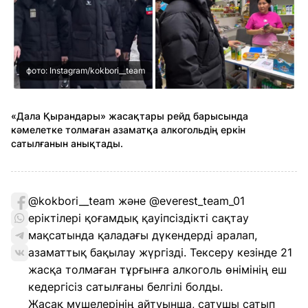
фото: Instagram/kokbori__team
«Дала Қырандары» жасақтары рейд барысында
кәмелетке толмаған азаматқа алкогольдің еркін
сатылғанын анықтады.
@kokbori__team және @everest_team_01
еріктілері қоғамдық қауіпсіздікті сақтау
мақсатында қаладағы дүкендерді аралап,
азаматтық бақылау жүргізді. Тексеру кезінде 21
жасқа толмаған тұрғынға алкоголь өнімінің еш
кедергісіз сатылғаны белгілі болды.
Жасақ мүшелерінің айтуынша, сатушы сатып