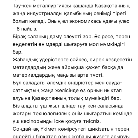
Тау-кен металлургиясы қашанда Қазақстанның
жаңа индустриалды қалыбының сенімді тірегі
болып келеді. Оның ел экономикасындағы үлесі
– 8 пайыз.
Бірақ саланың даму әлеуеті зор. Әсіресе, терең
өңделетін өнімдерді шығаруға мол мүмкіндігі
бар.
Жаһандық үдерістерге сәйкес, сирек кездесетін
металдардың және айрықша қажет басқа да
материалдардың маңызы арта түсті.
Бұл саладағы әлемдік өндірістер мен сауда-
саттықтың жаңа желісінде өз орнын нықтап
алуына Қазақстанның толық мүмкіндігі бар.
Біз алдағы үш жыл ішінде тау-кен саласында
жоғары технологиялық өнім шығаратын кемінде
үш кәсіпорынды іске қосуға тиіспіз.
Сондай-ақ Үкімет көмірсутегі шикізатын терең
өңдейтін бірқатар озық жобаны жүзеге асыруы