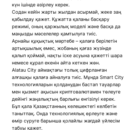
күн ішінде әзірлеу керек.
Содан кейін жарты жылдан асырмай, жеке заң
қабылдау қажет. Құжатта қаланы басқару
режимі, оның қаржылық моделі және басқа да
маңызды мәселелер қамтылуға тиіс.
Арнайы құқықтық мәртебе – қалаға берілетін
артықшылық емес, жобаның қағаз жүзінде
қалып қоймай, нақты іске асуына қажетті шара
немесе құрал екенін айта кеткен жөн.
Alatau City аймақтағы толық цифрланған
алғашқы қалаға айналуға тиіс. Мұнда Smart City
технологияларын қолданудан бастап тауарлар
мен қызмет ақысын криптовалютамен төлеуге
дейінгі жаңалықтың барлығы енгізілуі керек.
Бұл қала Қазақстанның келешектегі келбетін
танытпақ. Онда технологиялық өрлеуге және
өмір сүруге барынша қолайлы жағдай үйлесім
табуы қажет.