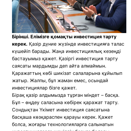
Бірінші. Елімізге қомақты инвестиция тарту
керек.
Қазір дүние жүзінде инвестицияға талас
күшейіп барады. Жаңа инвестициялық кезеңді
бастауымыз қажет. Қазіргі инвестиция тарту
саясаты мардымды деп айта алмаймын.
Қаражаттың көбі шикізат салаларына құйылып
жатыр. Жалпы, бұл жаман емес, осындай
инвестициялар бізге қажет.
Бірақ қазір алдымызда тұрған міндет – басқа.
Бұл – өңдеу саласына көбірек қаражат тарту.
Сондықтан Үкімет инвестиция саясатына
басқаша көзқараспен қарауы керек. Қажет
болса, жоғары технологияларға салынатын