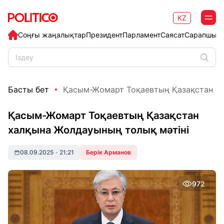
KZ
Соңғы жаңалықтар
Президент
Парламент
Саясат
Сарапшыл
Басты бет
Қасым-Жомарт Тоқаевтың Қазақстан ха
Қасым-Жомарт Тоқаевтың Қазақстан
халқына Жолдауының толық мәтіні
08.09.2025
•
21:21
Берік Арманов
972