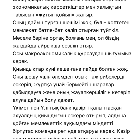
экономикалық көрсеткіштер мен халықтың
табысын «жұтып қойып» жатыр.
Оның дайын тұрған шешімі жоқ, бұл – көптеген
мемлекет бетпе-бет келіп отырған түйткіл.
Мәселе бәріне ортақ болғанымен, ол біздің
жағдайда айрықша сезіліп отыр.
Осы макроэкономикалық құрсаудан шығуымыз
керек.
Қиындықтар күні кеше ғана пайда болған жоқ.
Оны шешу үшін әлемдегі озық тәжірибелерді
ескеріп, жұртқа ұнай бермейтін шаралар
қабылдауға және оның жауапкершілігін көтеріп
алуға дайын болу қажет.
Үкімет пен Ұлттық банк қазіргі қалыптасқан
ахуалдың қиындығын ескере отырып, алдына
қойған мемлекеттік ауқымдағы міндетті
біртұтас команда ретінде атқаруы керек. Қазір
әркім көрпені өзіне қарай тартатын кез емес.