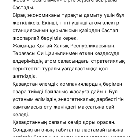
бастады.
Бірақ экономиканы тұрақты дамыту үшін бұл
жеткіліксіз. Екінші, тіпті үшінші атом электр
станциясының құрылысын қазірден бастап
жоспарлай беруіміз керек.
Жақында Қытай Халық Республикасының
Төрағасы Си Цзиньпинмен өткен кездесуде
елдеріміздің атом саласындағы стратегиялық
серіктестігі туралы уағдаластыққа қол
жеткіздік.
Қазақстан әлемдік компаниялардың бәрімен
өзара тиімді байланыс жасауға дайын. Бұл
ұстаным еліміздің энергетикалық дербестігін
қамтамасыз ету жөніндегі мақсатына сай
келеді.
Қазақстанның сапалы көмір қоры орасан.
Сондықтан оның табиғатты ластамайтынына