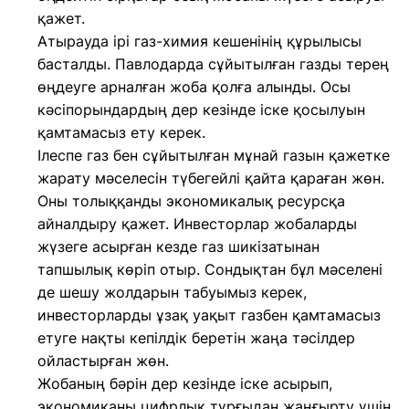
қажет.
Атырауда ірі газ-химия кешенінің құрылысы
басталды. Павлодарда сұйытылған газды терең
өңдеуге арналған жоба қолға алынды. Осы
кәсіпорындардың дер кезінде іске қосылуын
қамтамасыз ету керек.
Ілеспе газ бен сұйытылған мұнай газын қажетке
жарату мәселесін түбегейлі қайта қараған жөн.
Оны толыққанды экономикалық ресурсқа
айналдыру қажет. Инвесторлар жобаларды
жүзеге асырған кезде газ шикізатынан
тапшылық көріп отыр. Сондықтан бұл мәселені
де шешу жолдарын табуымыз керек,
инвесторларды ұзақ уақыт газбен қамтамасыз
етуге нақты кепілдік беретін жаңа тәсілдер
ойластырған жөн.
Жобаның бәрін дер кезінде іске асырып,
экономиканы цифрлық тұрғыдан жаңғырту үшін