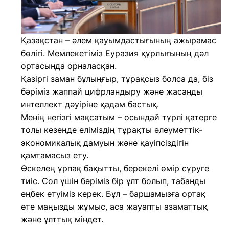
Қазақстан – әлем қауымдастығының ажырамас
бөлігі. Мемлекетіміз Еуразия құрлығының дәл
ортасында орналасқан.
Қазіргі заман бұлыңғыр, тұрақсыз болса да, біз
бәріміз жаппай цифрландыру және жасанды
интеллект дәуіріне қадам бастық.
Менің негізгі мақсатым – осындай түрлі қатерге
толы кезеңде еліміздің тұрақты әлеуметтік-
экономикалық дамуын және қауіпсіздігін
қамтамасыз ету.
Өскелең ұрпақ бақытты, берекелі өмір сүруге
тиіс. Сол үшін бәріміз бір ұлт болып, табанды
еңбек етуіміз керек. Бұл – баршамызға ортақ
өте маңызды жұмыс, аса жауапты азаматтық
және ұлттық міндет.