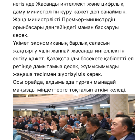
негізінде Жасанды интеллект және цифрлық
даму министрлігін құру қажет деп санаймын.
Жаңа министрлікті Премьер-министрдің
орынбасары деңгейіндегі маман басқаруы
керек.
Үкімет экономиканың барлық саласын
жаңғырту үшін жаппай жасанды интеллектіні
енгізу қажет. Қазақстанды бәсекеге қабілетті ел
ретінде дамытамыз десек, жұмысымызды
жаңаша тәсілмен жүргізуіміз керек.
Осы орайда, алдымызда тұрған мынадай
маңызды міндеттерге тоқталып өткім келеді.