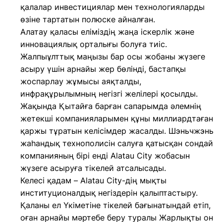
қалалар инвестициялар мен технологияларды
өзіне тартатын полюске айналған.
Алатау қаласы еліміздің жаңа іскерлік және
инновациялық орталығы болуға тиіс.
Жалпыұлттық маңызы бар осы жобаны жүзеге
асыру үшін арнайы жер бөлінді, бастапқы
жоспарлау жұмысы аяқталды,
инфрақұрылымның негізгі желілері қосылды.
Жақында Қытайға барған сапарымда әлемнің
жетекші компанияларымен құны миллиардтаған
қаржы тұратын келісімдер жасалды. Шэньчжэнь
жаһандық технополисін салуға қатысқан сондай
компанияның бірі енді Alatau City жобасын
жүзеге асыруға тікелей атсалысады.
Келесі қадам – Alatau City-дің мықты
институционалдық негіздерін қалыптастыру.
Қаланы ел Үкіметіне тікелей бағынатындай етіп,
оған арнайы мәртебе беру туралы Жарлықты он