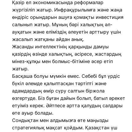
Қазір ел экономикасында реформалар
жүргізіліп жатыр. Инфрақұрылымға және жаңа
өндіріс орындарын ашуға қомақты инвестиция
салынып жатыр. Мұның бәрі халықтың әл-
ауқатын және еліміздің әлеуетін арттыру үшін
жасалып жатқаны айдан анық.
Жасанды интеллектінің қарқынды дамуы
қазірдің өзінде халықтың, әсіресе, жастардың
мінез-құлқы мен болмыс-бітіміне әсер етіп
жатыр.
Басқаша болуы мүмкін емес. Себебі бұл үрдіс
бүкіл әлемде қалыптасқан тәртіпті және
адамдардың өмір сүру салтын біржола
өзгертуде. Біз бұған дайын болып, батыл әрекет
етуіміз керек. Әйтпесе артта қалудың салдары
өте ауыр болады.
Сондықтан мен алдымызға өте маңызды
стратегиялық мақсат қойдым. Қазақстан үш