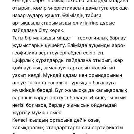
кепілдік беретін озық технологияларды қолдана
отырып, көмір энергетикасын дамытуға ерекше
назар аудару қажет. Өзіміздің табиғи
артықшылықтарымызды ел игілігіне дұрыс
пайдалана білу керек.
Тағы бір маңызды міндет – геологиялық барлау
жұмыстарын күшейту. Елімізде ауқымды аэро-
геофизика зерттеулері әбден ескірген.
Цифрлық құралдарды пайдалана отырып, жер
қойнауының заманауи картасын жасайтын
уақыт келді. Мұндай қадам кен орындарының
әлеуетін жаңа сапалық тұрғыдан бағалауға
мүмкіндік береді. Бұл жұмысқа да халықаралық
сарапшыларды тартуға болады. Әрине, ғылыми
негізі болмаса, барлау жұмысын ойдағыдай
жүргізу мүмкін емес.
Келесі жылдың ортасына дейін озық
халықаралық стандарттарға сай сертификаты