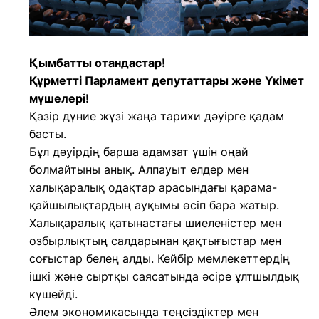
Қымбатты отандастар!
Құрметті Парламент депутаттары және Үкімет
мүшелері!
Қазір дүние жүзі жаңа тарихи дәуірге қадам
басты.
Бұл дәуірдің барша адамзат үшін оңай
болмайтыны анық. Алпауыт елдер мен
халықаралық одақтар арасындағы қарама-
қайшылықтардың ауқымы өсіп бара жатыр.
Халықаралық қатынастағы шиеленістер мен
озбырлықтың салдарынан қақтығыстар мен
соғыстар белең алды. Кейбір мемлекеттердің
ішкі және сыртқы саясатында әсіре ұлтшылдық
күшейді.
Әлем экономикасында теңсіздіктер мен