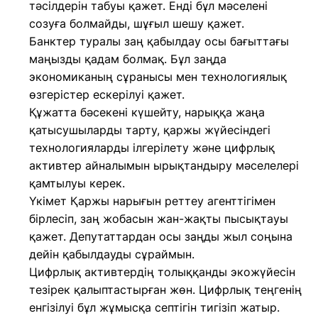
тәсілдерін табуы қажет. Енді бұл мәселені
созуға болмайды, шұғыл шешу қажет.
Банктер туралы заң қабылдау осы бағыттағы
маңызды қадам болмақ. Бұл заңда
экономиканың сұранысы мен технологиялық
өзгерістер ескерілуі қажет.
Құжатта бәсекені күшейту, нарыққа жаңа
қатысушыларды тарту, қаржы жүйесіндегі
технологияларды ілгерілету және цифрлық
активтер айналымын ырықтандыру мәселелері
қамтылуы керек.
Үкімет Қаржы нарығын реттеу агенттігімен
бірлесіп, заң жобасын жан-жақты пысықтауы
қажет. Депутаттардан осы заңды жыл соңына
дейін қабылдауды сұраймын.
Цифрлық активтердің толыққанды экожүйесін
тезірек қалыптастырған жөн. Цифрлық теңгенің
енгізілуі бұл жұмысқа септігін тигізіп жатыр.