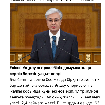
Екінші. Өңдеу өнеркәсібінің дамуына жаңа
серпін беретін уақыт келді.
Бұл бағытта соңғы бес жылда бірқатар жетістік
бар деп айтуға болады. Өңдеу өнеркәсібінің
жалпы қосымша құны екі есе өсіп, 17 триллион
теңгеге жуықтады. Ал оның жалпы ішкі өнімдегі
үлесі 12,4 пайызға жетті. Былтырдың өзінде 163