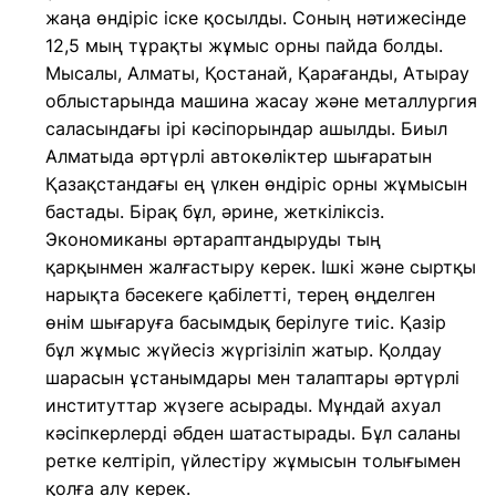
жаңа өндіріс іске қосылды. Соның нәтижесінде
12,5 мың тұрақты жұмыс орны пайда болды.
Мысалы, Алматы, Қостанай, Қарағанды, Атырау
облыстарында машина жасау және металлургия
саласындағы ірі кәсіпорындар ашылды. Биыл
Алматыда әртүрлі автокөліктер шығаратын
Қазақстандағы ең үлкен өндіріс орны жұмысын
бастады. Бірақ бұл, әрине, жеткіліксіз.
Экономиканы әртараптандыруды тың
қарқынмен жалғастыру керек. Ішкі және сыртқы
нарықта бәсекеге қабілетті, терең өңделген
өнім шығаруға басымдық берілуге тиіс. Қазір
бұл жұмыс жүйесіз жүргізіліп жатыр. Қолдау
шарасын ұстанымдары мен талаптары әртүрлі
институттар жүзеге асырады. Мұндай ахуал
кәсіпкерлерді әбден шатастырады. Бұл саланы
ретке келтіріп, үйлестіру жұмысын толығымен
қолға алу керек.