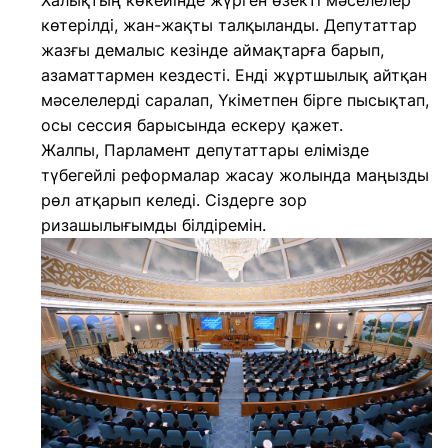
Халықтың көкейінде жүрген өзекті мәселелер
көтерілді, жан-жақты талқыланды. Депутаттар
жазғы демалыс кезінде аймақтарға барып,
азаматтармен кездесті. Енді жұртшылық айтқан
мәселелерді саралап, Үкіметпен бірге пысықтап,
осы сессия барысында ескеру қажет.
Жалпы, Парламент депутаттары елімізде
түбегейлі реформалар жасау жолында маңызды
рөл атқарып келеді. Сіздерге зор
ризашылығымды білдіремін.