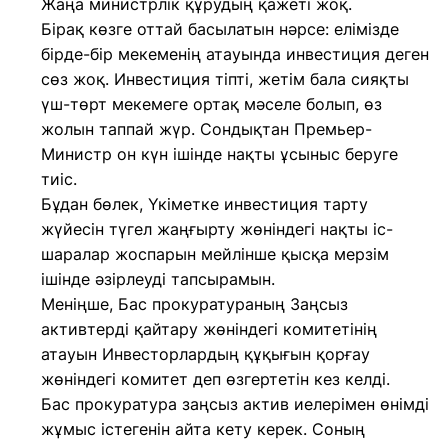
Жаңа министрлік құрудың қажеті жоқ.
Бірақ көзге оттай басылатын нәрсе: елімізде
бірде-бір мекеменің атауында инвестиция деген
сөз жоқ. Инвестиция тіпті, жетім бала сияқты
үш-төрт мекемеге ортақ мәселе болып, өз
жолын таппай жүр. Сондықтан Премьер-
Министр он күн ішінде нақты ұсыныс беруге
тиіс.
Бұдан бөлек, Үкіметке инвестиция тарту
жүйесін түгел жаңғырту жөніндегі нақты іс-
шаралар жоспарын мейлінше қысқа мерзім
ішінде әзірлеуді тапсырамын.
Меніңше, Бас прокуратураның Заңсыз
активтерді қайтару жөніндегі комитетінің
атауын Инвесторлардың құқығын қорғау
жөніндегі комитет деп өзгертетін кез келді.
Бас прокуратура заңсыз актив иелерімен өнімді
жұмыс істегенін айта кету керек. Соның