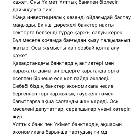
қажет. Оны Үкімет Ұлттық банкпен бірлесіп
дайындауға тиіс.
Жаңа инвестициялық кезеңді ойдағыдай бастау
маңызды. Екінші дәрежелі банктер нақты
секторға белсенді түрде қаржы салуы керек.
Бұл мәселе қоғамда баяғыдан қызу талқыланып
жатыр. Осы жұмысты көп созбай қолға алу
қажет.
Қазақстандағы банктердің активтері мен
қаражаты дамыған елдерге қарағанда орта
есеппен бірнеше есе көп пайда әкеледі.
Себебі біздің банктер экономикаға несие
бергеннен гөрі қаржылық тәуекелі төмен
бағыттарға ақша салғанды жөн көреді. Осы
мәселені депутаттар, сарапшылар үнемі көтеріп
жүр.
Ұлттық банк пен Үкімет банктердің ақшасын
экономикаға барынша тартудың тиімді