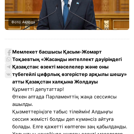
Фото: Ақорда
Мемлекет басшысы Қасым-Жомарт
Тоқаевтың «Жасанды интеллект дәуіріндегі
Қазақстан: өзекті мәселелер және оны
түбегейлі цифрлық өзгерістер арқылы шешу»
атты Қазақстан халқына Жолдауы
Құрметті депутаттар!
Өткен аптада Парламенттің жаңа сессиясы
ашылды.
Қызметтеріңізге табыс тілеймін! Алдыңғы
сессия жемісті болды деп күмәнсіз айтуға
болады. Елге қажетті көптеген заң қабылданды.