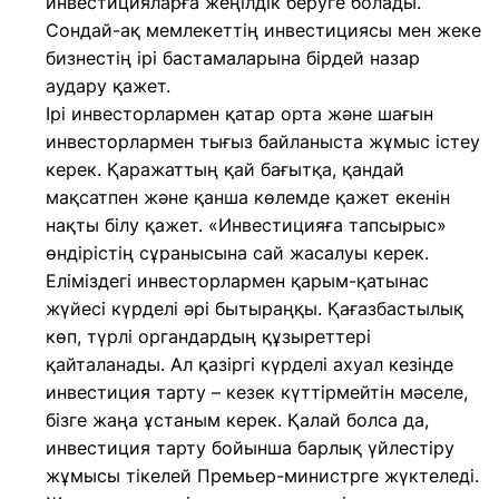
инвестицияларға жеңілдік беруге болады.
Сондай-ақ мемлекеттің инвестициясы мен жеке
бизнестің ірі бастамаларына бірдей назар
аудару қажет.
Ірі инвесторлармен қатар орта және шағын
инвесторлармен тығыз байланыста жұмыс істеу
керек. Қаражаттың қай бағытқа, қандай
мақсатпен және қанша көлемде қажет екенін
нақты білу қажет. «Инвестицияға тапсырыс»
өндірістің сұранысына сай жасалуы керек.
Еліміздегі инвесторлармен қарым-қатынас
жүйесі күрделі әрі бытыраңқы. Қағазбастылық
көп, түрлі органдардың құзыреттері
қайталанады. Ал қазіргі күрделі ахуал кезінде
инвестиция тарту – кезек күттірмейтін мәселе,
бізге жаңа ұстаным керек. Қалай болса да,
инвестиция тарту бойынша барлық үйлестіру
жұмысы тікелей Премьер-министрге жүктеледі.