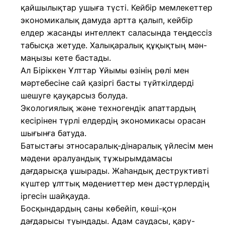
қайшылықтар ушыға түсті. Кейбір мемлекеттер
экономикалық дамуда артта қалып, кейбір
елдер жасанды интеллект саласында теңдессіз
табысқа жетуде. Халықаралық құқықтың мән-
маңызы кете бастады.
Ал Біріккен Ұлттар Ұйымы өзінің рөлі мен
мәртебесіне сай қазіргі басты түйткілдерді
шешуге қауқарсыз болуда.
Экологиялық және техногендік апаттардың
кесірінен түрлі елдердің экономикасы орасан
шығынға батуда.
Батыстағы этносаралық-дінаралық үйлесім мен
мәдени әралуандық тұжырымдамасы
дағдарысқа ұшырады. Жаһандық деструктивті
күштер ұлттық мәдениеттер мен дәстүрлердің
іргесін шайқауда.
Босқындардың саны көбейіп, көші-қон
дағдарысы туындады. Адам саудасы, қару-