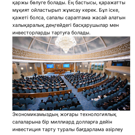
қаржы бөлуге болады. Ең бастысы, қаражатты
мұқият ойластырып жұмсау керек. Бұл іске,
қажеті болса, сапалы сараптама жасай алатын
халықаралық деңгейдегі басқарушылар мен
инвесторларды тартуға болады.
Экономикамыздың жоғары технологиялық
салаларына бір миллиард долларға дейін
инвестиция тарту туралы бағдарлама әзірлеу