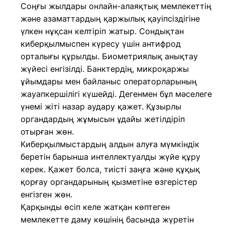
Соңғы жылдары онлайн-алаяқтық мемлекеттің
және азаматтардың қаржылық қауіпсіздігіне
үлкен нұқсан келтіріп жатыр. Сондықтан
киберқылмыспен күресу үшін антифрод
орталығы құрылды. Биометриялық анықтау
жүйесі енгізілді. Банктердің, микроқаржы
ұйымдары мен байланыс операторларының
жауапкершілігі күшейді. Дегенмен бұл мәселеге
үнемі жіті назар аудару қажет. Құзырлы
органдардың жұмысын ұдайы жетілдіріп
отырған жөн.
Киберқылмыстардың алдын алуға мүмкіндік
беретін барынша интеллектуалды жүйе құру
керек. Қажет болса, тиісті заңға және құқық
қорғау органдарының қызметіне өзгерістер
енгізген жөн.
Қарқынды өсіп келе жатқан көптеген
мемлекетте даму көшінің басында жүретін