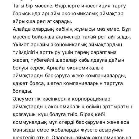
Тағы бір мәселе. Өңірлерге инвестиция тарту
барысында арнайы экономикалық аймақтар
айрықша рөл атқарады.
Алайда олардың көбінің жұмысы мәз емес. Бұл
мәселе бойынша әңгімелер талай рет айтылды.
Үкімет арнайы экономикалық аймақтардың
тиімділігін арттыру үшін терең сараптама
жасап, түбегейлі шаралар қабылдауға дайын
болуы керек. Арнайы экономикалық
аймақтарды басқаруға жеке компанияларды,
қажет болса, шетел компанияларын тартуға
болады.
Әлеуметтік-кәсіпкерлік корпорациялар
аймақтардың экономикалық өсімін арттыратын
қозғаушы күш болуға тиіс. Бірақ көбі
коммуналдық мүліктерді басқарумен және аса
маңызды емес жобаларды жүзеге асырумен
шектеліп отыр. Олардың аймақ экономикасына