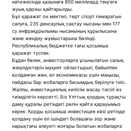
нәтижесінде қазынаға 850 миллиард теңгеге
жуық қаржы қайтарылды.
Бұл қаражат он мектеп, төрт спорт ғимаратын
салуға, 235 денсаулық сақтау нысаны мен 177
су инфрақұрылымы нысанының құрылысына
және жөндеу жұмыстарына бөлінді.
Республикалық бюджетке тағы қосымша
қаражат түспек.
Бұдан бөлек, инвесторларға ұсынылатын салық
жеңілдіктерін мұқият ойластырып, байыппен
қолданған жөн, ел экономикасы үшін маңызы,
пайдасы бар жобаларға басымдық берілуге тиіс.
Жалпы, инвестициялық келісім жасау тәсілі өз
тиімділігін көрсетті. Біз Ұлттық қордың тұрақты
даму құралы ретіндегі рөлін қайта қарауымыз
керек. Қорды қосымша инвестиция көзі ретінде
қолдану үшін ел ішіндегі болашағы зор және
нарықтағы әлеуеті жоғары болатын жобаларға