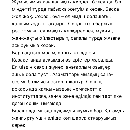
Жұмысымыз қаншалықты күрделі болса да, біз
міндетті түрде табысқа жетуіміз керек. Басқа
жол жоқ. Себебі, бұл – еліміздің болашағы,
халқымыздың тағдыры. Сондықтан барлық
реформаны салмақты көзқараспен, мұқият,
жан-жақты ойластырып, сапалы түрде жүзеге
асыруымыз керек.
Баршаңызға мәлім, соңғы жылдары
Қазақстанда ауқымды өзгерістер жасалды.
Еліміздің саяси жүйесі анағұрлым озық әрі
ашық бола түсті. Азаматтарымыздың сана-
сезімі, болмысы өзгеріп жатыр. Соның
арқасында халқымыздың мемлекеттік
институттарға, заңға және әділдік пен тәртіпке
деген сенімі нығаюда.
Бірақ алдымызда ауқымды жұмыс бар. Қоғамды
жаңғырту үшін әлі де көп шаруа атқаруымыз
керек.