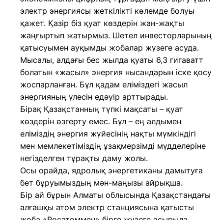
электр энергиясы жеткілікті көлемде болуы
қажет. Қазір біз қуат көздерін жан-жақты
жаңғыртып жатырмыз. Шетел инвесторларының
қатысуымен ауқымды жобалар жүзеге асуда.
Мысалы, алдағы бес жылда қуаты 6,3 гигаватт
болатын «жасыл» энергия нысандарын іске қосу
жоспарланған. Бұл қадам еліміздегі жасыл
энергияның үлесін едәуір арттырады.
Бірақ Қазақстанның түпкі мақсаты – қуат
көздерін өзгерту емес. Бұл – ең алдымен
еліміздің энергия жүйесінің нақты мүмкіндігі
мен мемлекетіміздің ұзақмерзімді мүдделеріне
негізделген тұрақты даму жолы.
Осы орайда, ядролық энергетиканы дамытуға
бет бұруымыздың мән-маңызы айрықша.
Бір ай бұрын Алматы облысында Қазақстандағы
алғашқы атом электр станциясына қатысты
жоба «Росатоммен» бірге жүзеге асырыла