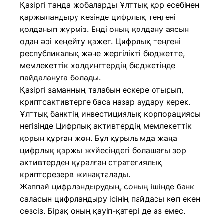
Қазіргі таңда жобаларды Ұлттық қор есебінен
қаржыландыру кезінде цифрлық теңгені
қолданып жүрміз. Енді оның қолдану аясын
одан әрі кеңейту қажет. Цифрлық теңгені
республикалық және жергілікті бюджетте,
мемлекеттік холдингтердің бюджетінде
пайдалануға болады.
Қазіргі заманның талабын ескере отырып,
криптоактивтерге баса назар аудару керек.
Ұлттық банктің инвестициялық корпорациясы
негізінде Цифрлық активтердің мемлекеттік
қорын құрған жөн. Бұл құрылымда жаңа
цифрлық қаржы жүйесіндегі болашағы зор
активтерден құралған стратегиялық
крипторезерв жинақталады.
Жаппай цифрландырудың, соның ішінде банк
саласын цифрландыру ісінің пайдасы көп екені
сөзсіз. Бірақ оның қауіп-қатері де аз емес.