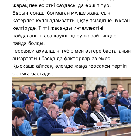
жарақ пен есірткі саудасы да өршіп тұр.
Бұрын-соңды болмаған мүлде жаңа сын-
қатерлер күллі адамзаттың қауіпсіздігіне нұқсан
келтіруде. Тіпті жасанды интеллектіні
пайдаланып, аса қауіпті қару жасайтындар
пайда болды.
Геосаяси ахуалдың түбірімен өзгере бастағанын
аңғартатын басқа да факторлар аз емес.
Қысқаша айтсақ, әлемде жаңа геосаяси тәртіп
орныға бастады.