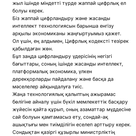
жыл ішінде міндетті түрде жаппай цифрлық ел
болуы керек.
Біз жаппай цифрландыру және жасанды
интеллект технологиясын барынша енгізу
арқылы экономиканы жаңғыртуымыз қажет.
Ол үшін, ең алдымен, Цифрлық кодексті тезірек
қабылдаған жөн.
Бұл заңда цифрландыру үдерісінің негізгі
бағыттары, соның ішінде жасанды интеллект,
платформалық экономика, үлкен
дерекқорларды пайдалану және басқа да
мәселелер айқындалуға тиіс.
Жаңа технологиялық қалыптың ажырамас
бөлігіне айналу үшін бүкіл мемлекеттік басқару
жүйесін қайта құрып, оның азаматтар мүддесіне
сай болуын қамтамасыз ету, сондай-ақ
ашықтығы мен тиімділігін еселеп арттыру керек.
Сондықтан қазіргі құзырлы министрліктің