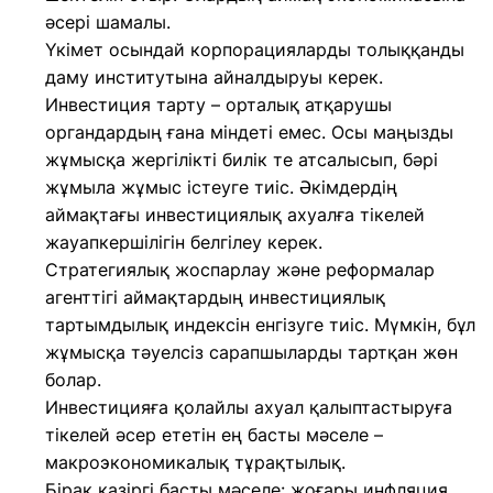
әсері шамалы.
Үкімет осындай корпорацияларды толыққанды
даму институтына айналдыруы керек.
Инвестиция тарту – орталық атқарушы
органдардың ғана міндеті емес. Осы маңызды
жұмысқа жергілікті билік те атсалысып, бәрі
жұмыла жұмыс істеуге тиіс. Әкімдердің
аймақтағы инвестициялық ахуалға тікелей
жауапкершілігін белгілеу керек.
Стратегиялық жоспарлау және реформалар
агенттігі аймақтардың инвестициялық
тартымдылық индексін енгізуге тиіс. Мүмкін, бұл
жұмысқа тәуелсіз сарапшыларды тартқан жөн
болар.
Инвестицияға қолайлы ахуал қалыптастыруға
тікелей әсер ететін ең басты мәселе –
макроэкономикалық тұрақтылық.
Бірақ қазіргі басты мәселе: жоғары инфляция