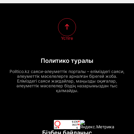
Үстіге
Политико туралы
Politico.kz саяси-әлеуметтік порталы – еліміздегі саяси,
әлеуметтік мәселелерге арналған бірегей жоба.
Еліміздегі саяси жағдайлар, маңызды оқиғалар,
әлеуметтік мәселелер біздің назарымыздан тыс
қалмайды.
Бізбен байланыс