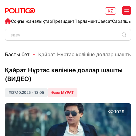
KZ
Соңғы жаңалықтар
Президент
Парламент
Саясат
Сарапшыл
Басты бет
Қайрат Нұртас келініне доллар шашты 
Қайрат Нұртас келініне доллар шашты
(ВИДЕО)
27.10.2025
•
13:05
Әсел МҰРАТ
1029