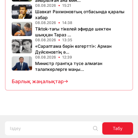
айырылған ана мин...
08.08.2026
15:21
Шавкат Рахмоновтың отбасында қаралы
хабар
08.08.2026
14:38
Tiktok-тағы тікелей эфирде шектен
шыққан Тараз ...
08.08.2026
13:35
«Сараптама бәрін өзгертті»: Арман
Дүйсеновтің ә...
08.08.2026
12:39
Министр грантқа түсе алмаған
талапкерлерге маңы...
Барлық жаңалықтар
Табу