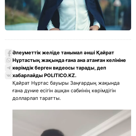
Әлеуметтік желіде танымал әнші Қайрат
Нұртастың жақында ғана ана атанған келініне
көрімдік берген видеосы тарады, деп
хабарлайды POLITICO.KZ.
Қайрат Нұртас бауыры Заңғардың жақында
ғана дүние есігін ашқан сәбиінің көрімдігін
долларлап таратты.