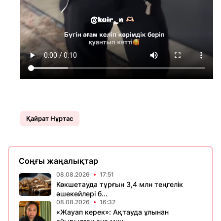
Қайрат Нұртас
Соңғы жаңалықтар
08.08.2026
17:51
Көкшетауда тұрғын 3,4 млн теңгелік
әшекейлері б...
08.08.2026
16:32
«Жауап керек»: Ақтауда ұлынан