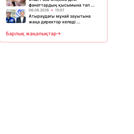
фанаттардың қысымына тап ...
06.08.2026
15:07
Атыраудағы мұнай зауытына
жаңа директор келеді ...
Барлық жаңалықтар