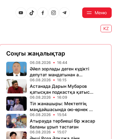
Меню
KZ
Соңғы жаңалықтар
06.08.2026
16:44
Әйел зорлады деген күдікті
депутат мандатынан а...
06.08.2026
16:15
Астанада Дарын Мубаров
қатысқан подкастқа қатыс...
06.08.2026
16:09
Тіл жанашыры: Мектептің
маңдайшасында ою-өрнек ...
06.08.2026
15:54
Атырауда тәрбиеші бір жасар
баланы ұрып тастаған
06.08.2026
15:07
Әнші Роза Әлқожа діни