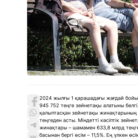
2024 жылғы 1 қарашадағы жағдай бойы
945 752 теңге зейнетақы алатыны белгі
қалыптасқан зейнетақы жинақтарының 
теңгеден асты. Міндетті кәсіптік зейн
жинақтары – шамамен 633,8 млрд теңге
басынан бергі өсім – 11,5%. Ең үлкен 