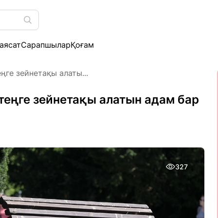
аясат
Сарапшылар
Қоғам
ге зейнетақы алаты...
теңге зейнетақы алатын адам бар
327