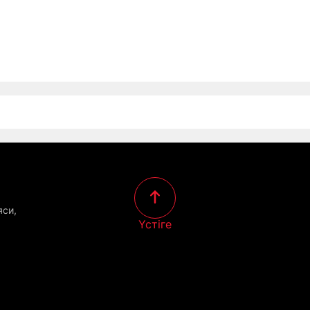
яси,
Үстіге