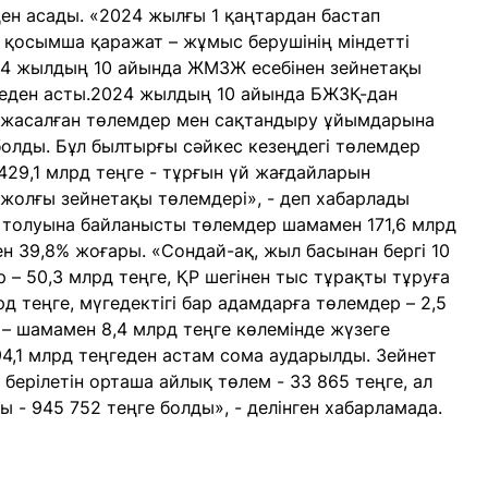
еден асады. «2024 жылғы 1 қаңтардан бастап
қосымша қаражат – жұмыс берушінің міндетті
24 жылдың 10 айында ЖМЗЖ есебінен зейнетақы
еден асты.2024 жылдың 10 айында БЖЗҚ-дан
 жасалған төлемдер мен сақтандыру ұйымдарына
олды. Бұл былтырғы сәйкес кезеңдегі төлемдер
429,1 млрд теңге - тұрғын үй жағдайларын
ржолғы зейнетақы төлемдері», - деп хабарлады
толуына байланысты төлемдер шамамен 171,6 млрд
ен 39,8% жоғары. «Сондай-ақ, жыл басынан бергі 10
 – 50,3 млрд теңге, ҚР шегінен тыс тұрақты тұруға
д теңге, мүгедектігі бар адамдарға төлемдер – 2,5
 – шамамен 8,4 млрд теңге көлемінде жүзеге
,1 млрд теңгеден астам сома аударылды. Зейнет
ерілетін орташа айлық төлем - 33 865 теңге, ал
 - 945 752 теңге болды», - делінген хабарламада.