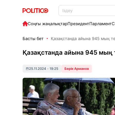
Соңғы жаңалықтар
Президент
Парламент
С
Басты бет
Қазақстанда айына 945 мың тең
Қазақстанда айына 945 мың 
25.11.2024
•
19:25
Берік Арманов