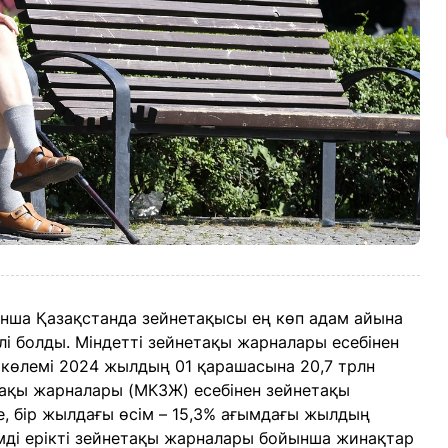
нша Қазақстанда зейнетақысы ең көп адам айына
лі болды. Міндетті зейнетақы жарналары есебінен
көлемі 2024 жылдың 01 қарашасына 20,7 трлн
етақы жарналары (МКЗЖ) есебінен зейнетақы
, бір жылдағы өсім – 15,3% ағымдағы жылдың
өсімді ерікті зейнетақы жарналары бойынша жинақтар