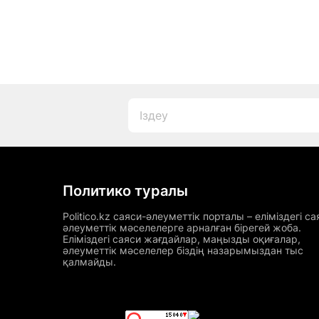
Политико туралы
Politico.kz саяси-әлеуметтік порталы – еліміздегі са
әлеуметтік мәселелерге арналған бірегей жоба.
Еліміздегі саяси жағдайлар, маңызды оқиғалар,
әлеуметтік мәселелер біздің назарымыздан тыс
қалмайды.