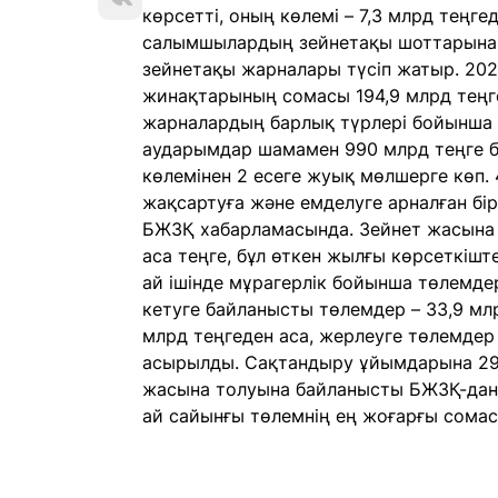
көрсетті, оның көлемі – 7,3 млрд теңг
салымшылардың зейнетақы шоттарына 
зейнетақы жарналары түсіп жатыр. 20
жинақтарының сомасы 194,9 млрд теңг
жарналардың барлық түрлері бойынша
аударымдар шамамен 990 млрд теңге б
көлемінен 2 есеге жуық мөлшерге көп. 
жақсартуға және емделуге арналған бі
БЖЗҚ хабарламасында. Зейнет жасына 
аса теңге, бұл өткен жылғы көрсеткішт
ай ішінде мұрагерлік бойынша төлемдер
кетуге байланысты төлемдер – 33,9 млр
млрд теңгеден аса, жерлеуге төлемдер
асырылды. Сақтандыру ұйымдарына 294
жасына толуына байланысты БЖЗҚ-дан б
ай сайынғы төлемнің ең жоғарғы сомасы